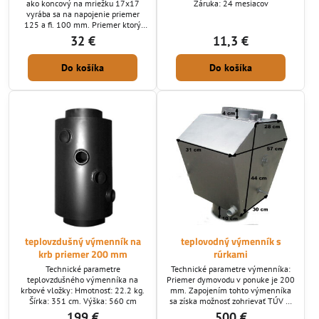
ako koncový na mriežku 17x17
Záruka: 24 mesiacov
vyrába sa na napojenie priemer
125 a fi. 100 mm. Priemer ktorý
potrebujete nám zadajte do
32 €
11,3 €
poznámky pri vyplňovaní
objednávky.
Do košíka
Do košíka
teplovzdušný výmenník na
teplovodný výmenník s
krb priemer 200 mm
rúrkami
Technické parametre
Technické parametre výmenníka:
teplovzdušného výmenníka na
Priemer dymovodu v ponuke je 200
krbové vložky: Hmotnosť: 22.2 kg.
mm. Zapojením tohto výmenníka
Šírka: 351 cm. Výška: 560 cm
sa získa možnosť zohrievať TÚV aj
bežnou krbovou vložkou.
199 €
500 €