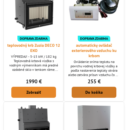
DOPRAVA ZDARMA
DOPRAVA ZDARMA
teplovodný krb Zuzia DECO 12
automaticky ovládač
EKO
exterierového vzduchu ku
krbom
VÝPREDAJ! - 5-15 kW / 182 kg
Teplovodná krbová vložka s
Ovládanie sníma teplotu na
vodným výmenníkom má predné
povrchu vodnej krbovej vložky a
ozdobné sklo v tenkom ráme.
podľa nastavenia teploty otvára
Vyznačuje sa možnosťou napojenia
alebo zatvára prísun vzduchu čo má
ako pece na ústredné kúrenie, čím
vplyv na horenie aj výkon krbovej
1990 €
255 €
vedia spríjemniť posedenie aj vo
vložky a výraznú úsporu spotreby
vašom interiéry aj pokiaľ ste citlivý
paliva.
na prašné prostredie keďže netreba
Zobraziť
Do košíka
inštalovať rozvody vzduchu.
Oceľová krbová vložka sa skladá z
korpus - žiaruvzdorná oceľ o hrúbke
4 mm, dvierka...