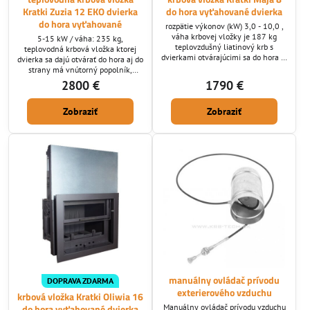
Kratki Zuzia 12 EKO dvierka
do hora vyťahované dvierka
do hora vyťahované
rozpätie výkonov (kW) 3,0 - 10,0 ,
váha krbovej vložky je 187 kg
5-15 kW / váha: 235 kg,
teplovzdušný liatinový krb s
teplovodná krbová vložka ktorej
dvierkami otvárajúcimi sa do hora aj
dvierka sa dajú otvárať do hora aj do
do strany, vnútorný popolník,
strany má vnútorný popolník,
zaručená kvalita. Krbová vložka
korpus je vyrobený s 4 mm hrubej
2800 €
1790 €
spĺňa kritéria eko projektov a
žiaruvzdornej ocele . Dvierka a dno
BImSchV 2.
krbovej vložky je vyrobené s liatiny.
Zobraziť
Zobraziť
Krbová vložka spĺňa kritéria eko
projektov a BImSchV 2.
manuálny ovládač prívodu
DOPRAVA ZDARMA
exterierového vzduchu
krbová vložka Kratki Oliwia 16
Manuálny ovládač prívodu vzduchu
do hora vyťahované dvierka