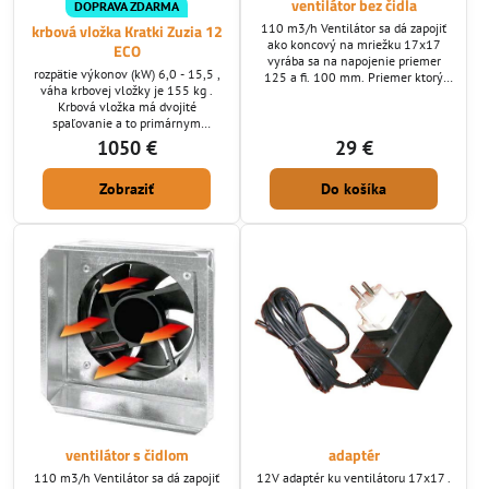
ventilátor bez čidla
DOPRAVA ZDARMA
110 m3/h Ventilátor sa dá zapojiť
krbová vložka Kratki Zuzia 12
ako koncový na mriežku 17x17
ECO
vyrába sa na napojenie priemer
rozpätie výkonov (kW) 6,0 - 15,5 ,
125 a fi. 100 mm. Priemer ktorý
váha krbovej vložky je 155 kg .
potrebujete nám zadajte do
Krbová vložka má dvojité
poznámky pri vyplňovaní
spaľovanie a to primárnym
objednávky.
systémom kde je vzduch privedený
1050 €
29 €
pod rošt a sekundárny prívod
vzduchu je privedený od zadu
Zobraziť
Do košíka
krbovej vložky . Krbová vložka
spĺňa kritéria eko projektov a
BImSchV 2.
ventilátor s čidlom
adaptér
110 m3/h Ventilátor sa dá zapojiť
12V adaptér ku ventilátoru 17x17 .