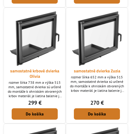
Vyrába sa len v priemere 200 mm
krbová vložka si do spaľovacej
iný rozmer sa dá dosiahnuť len
komory privádza kyslík potrebný na
redukovaním oceľovou redukciou.
horenie s vonkajších priestoru
exteriéru.
samostatné krbové dvierka
samostatné dvierka Zuzia
Olivia
rozmer šírka 652 mm a výška 515
mm, samostatné dvierka sú určené
rozmer šírka 738 mm a výška 515
do montáže k ohniskám otvorených
mm, samostatné dvierka sú určené
krbov materiál je liatina balenie je
do montáže k ohniskám otvorených
dodávané aj s žiaruvzdorným sklom
krbov materiál je liatina balenie je
dodávané aj s žiaruvzdorným sklom
299 €
270 €
Do košíka
Do košíka