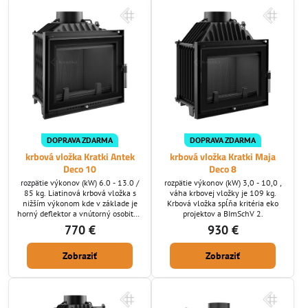
DOPRAVA ZDARMA
DOPRAVA ZDARMA
krbová vložka Kratki Antek
krbová vložka Kratki Maja
Deco 10
Deco 8
rozpätie výkonov (kW) 6.0 - 13.0 /
rozpätie výkonov (kW) 3,0 - 10,0 ,
85 kg. Liatinová krbová vložka s
váha krbovej vložky je 109 kg.
nižším výkonom kde v základe je
Krbová vložka spĺňa kritéria eko
horný deflektor a vnútorný osobitný
projektov a BImSchV 2.
šuplík.
770 €
930 €
Zobraziť
Zobraziť