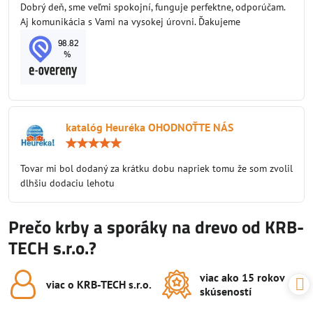
/
Dobrý deň, sme veľmi spokojní, funguje perfektne, odporúčam.
5
Aj komunikácia s Vami na vysokej úrovni. Ďakujeme
katalóg Heuréka OHODNOŤTE NÁS
Hodnotenie:
5
/
Tovar mi bol dodaný za krátku dobu napriek tomu že som zvolil
5
dlhšiu dodaciu lehotu
Prečo krby a sporáky na drevo od KRB-
TECH s.r.o.?
viac ako 15 rokov
viac o KRB-TECH s​.r​.o​.
skúseností