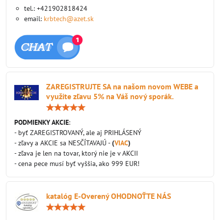
tel.: +421902818424
email:
krbtech@azet.sk
ZAREGISTRUJTE SA na našom novom WEBE a
využite zľavu 5% na Váš nový sporák.
Hodnotenie:
5
/
PODMIENKY AKCIE
:
5
- byť ZAREGISTROVANÝ, ale aj PRIHLÁSENÝ
- zľavy a AKCIE sa NESČÍTAVAJÚ -
(
VIAC
)
- zľava je len na tovar, ktorý nie je v AKCII
- cena pece musí byť vyššia, ako 999 EUR!
katalóg E-Overený OHODNOŤTE NÁS
Hodnotenie:
5