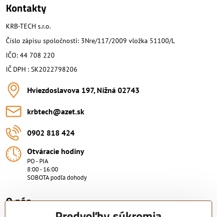
Kontakty
KRB-TECH s.r.o.
Číslo zápisu spoločnosti: 3Nre/117/2009 vložka 51100/L
IČO: 44 708 220
IČ DPH : SK2022798206
Hviezdoslavova 197, Nižná 02743
krbtech​@azet​.sk
0902 818 424
Otváracie hodiny
PO - PIA
8:00 - 16:00
SOBOTA podľa dohody
O nás.
Predvoľby súkromia