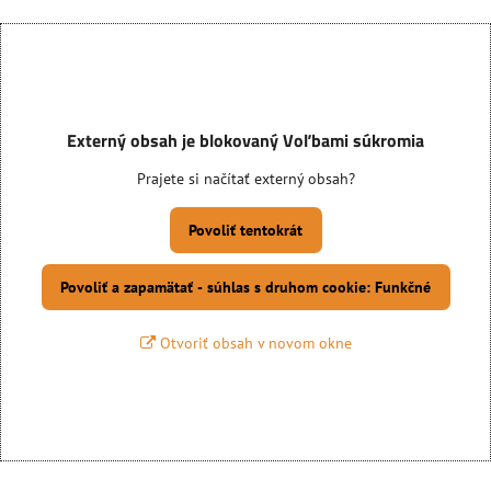
Externý obsah je blokovaný Voľbami súkromia
Prajete si načítať externý obsah?
Povoliť tentokrát
Povoliť a zapamätať - súhlas s druhom cookie: Funkčné
Otvoriť obsah v novom okne