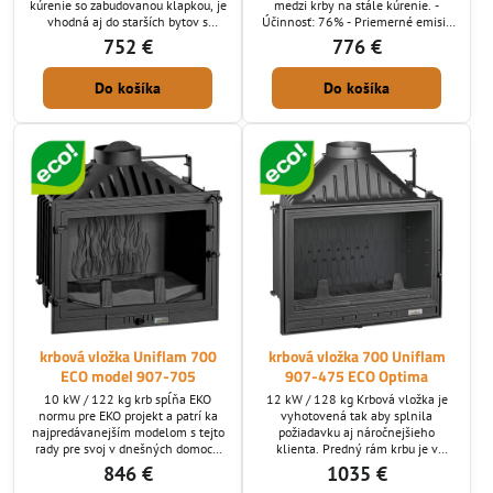
kúrenie so zabudovanou klapkou, je
medzi krby na stále kúrenie. -
vhodná aj do starších bytov s
Účinnosť: 76% - Priemerné emisie
rozmermi komína 15x15 keďže jej
oxidu uhoľnatého (CO): 0,10% -
752 €
776 €
nároky na ťah sú nízke. Ekologický
Priemerná teplota výfukových
produkt - spĺňa požiadavky na
plynov: 319 ° C - Max. dĺžka dreva
Do košíka
Do košíka
Ekodizajn
guľatiny: 50 cm - Priemer
dymovodu: 180 mm. Ekologický
produkt - spĺňa požiadavky na
Ekodizajn.
krbová vložka Uniflam 700
krbová vložka 700 Uniflam
ECO model 907-705
907-475 ECO Optima
10 kW / 122 kg krb spĺňa EKO
12 kW / 128 kg Krbová vložka je
normu pre EKO projekt a patrí ka
vyhotovená tak aby splnila
najpredávanejším modelom s tejto
požiadavku aj náročnejšieho
rady pre svoj v dnešných domoch
klienta. Predný rám krbu je v
najviac požadovaný výkon, má
elegantnom jemnom prevedení a
846 €
1035 €
komínová klapka je zabudovaná v
ná v korpuse zabudovaní komínovú