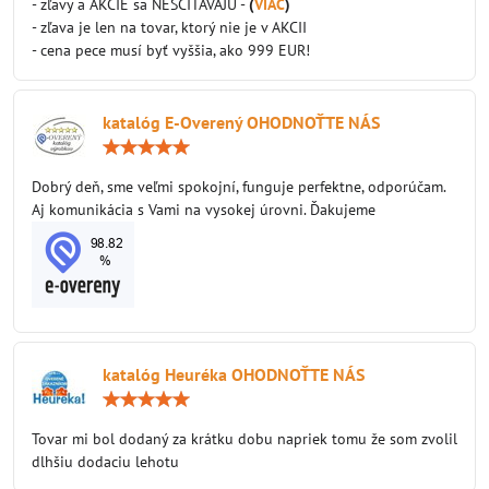
- zľavy a AKCIE sa NESČÍTAVAJÚ -
(
VIAC
)
- zľava je len na tovar, ktorý nie je v AKCII
- cena pece musí byť vyššia, ako 999 EUR!
katalóg E-Overený OHODNOŤTE NÁS
Hodnotenie:
5
/
Dobrý deň, sme veľmi spokojní, funguje perfektne, odporúčam.
5
Aj komunikácia s Vami na vysokej úrovni. Ďakujeme
katalóg Heuréka OHODNOŤTE NÁS
Hodnotenie:
5
/
Tovar mi bol dodaný za krátku dobu napriek tomu že som zvolil
5
dlhšiu dodaciu lehotu