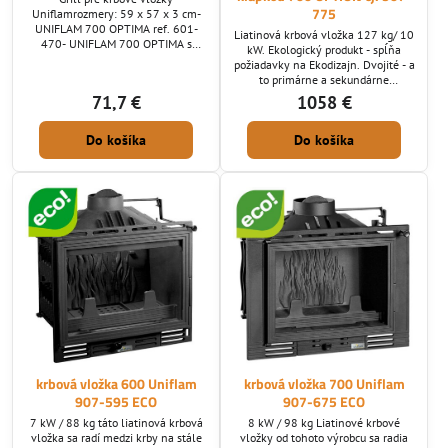
775
Uniflamrozmery: 59 x 57 x 3 cm-
UNIFLAM 700 OPTIMA ref. 601-
Liatinová krbová vložka 127 kg/ 10
470- UNIFLAM 700 OPTIMA s
kW. Ekologický produkt - spĺňa
klapkou ref. 601-475- UNIFLAM
požiadavky na Ekodizajn. Dvojité - a
700 LUX ref. 601-692- UNIFLAM
to primárne a sekundárne
700 LUX s klapkou ref. 601-695-
spaľovanie + osobitný prívod
71,7 €
1058 €
UNIFLAM 700 LUX do hora
vzduchu na oplach skla. Palivo:
vyťahované dvere ref. 601-693-
drevo o dĺžke maximálne 50 cm.
UNIFLAM 700 Panorama ref. 601-
Do košíka
Do košíka
Krbová vložka spĺňa kritéria eko
750- UNIFLAM 700 Panorama s
projektov.
klapkou ref. 601-745- UNIFLAM
700 Panorama do hora vyťahované
dvere ref. 601-743
krbová vložka 600 Uniflam
krbová vložka 700 Uniflam
907-595 ECO
907-675 ECO
7 kW / 88 kg táto liatinová krbová
8 kW / 98 kg Liatinové krbové
vložka sa radí medzi krby na stále
vložky od tohoto výrobcu sa radia