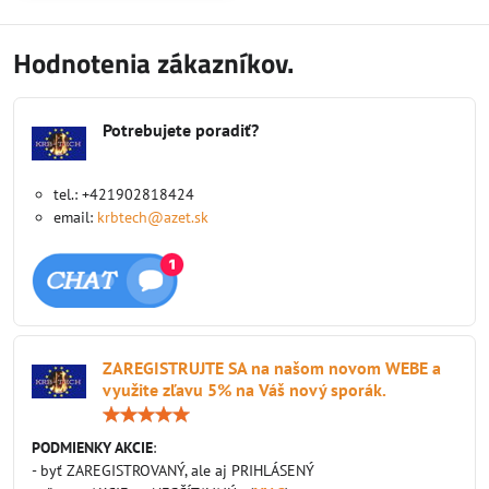
frekvencia prikladania závisí od
polohy tohto nasávania.
ekologický...
Hodnotenia zákazníkov.
Potrebujete poradiť?
tel.: +421902818424
email:
krbtech@azet.sk
ZAREGISTRUJTE SA na našom novom WEBE a
využite zľavu 5% na Váš nový sporák.
Hodnotenie:
5
/
PODMIENKY AKCIE
:
5
- byť ZAREGISTROVANÝ, ale aj PRIHLÁSENÝ