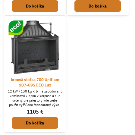
korpuse. Má čiastočný systém
klapku. Má čiastočný systém
Do košíka
Do košíka
čistého skla, zdvojenú zadnú stenu,
čistého skla, zdvojenú zadnú stenu,
deflektor. Nasávanie vzduchu je cez
deflektor. Nasávanie vzduchu je cez
popolník, kde sa dá regulovať
popolník, kde sa dá regulovať
množstvo vzduchu pre horenie,
množstvo vzduchu pre horenie,
frekvencia prikladania závisí od
frekvencia prikladania závisí od
polohy tohto...
polohy tohto nasávania....
krbová vložka 700 Uniflam
907-695 ECO Lux
12 kW / 130 kg Krb má zabudovanú
komínovú klapku v korpuse a a je
určený pre priestory kde treba
použiť vyšší ako štandardný výkon
ktorý tomuto krbu dodáva vyvýšený
1105 €
sopúch. Má čiastočný systém
čistého skla, zdvojenú zadnú stenu,
Do košíka
deflektor. Nasávanie vzduchu je cez
popolník, kde sa dá regulovať
množstvo vzduchu pre horenie,