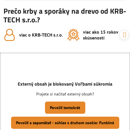
Prečo krby a sporáky na drevo od KRB-
TECH s.r.o.?
viac ako 15 rokov
viac o KRB-TECH s​.r​.o​.
skúseností
Externý obsah je blokovaný Voľbami súkromia
Prajete si načítať externý obsah?
Povoliť tentokrát
Povoliť a zapamätať - súhlas s druhom cookie: Funkčné