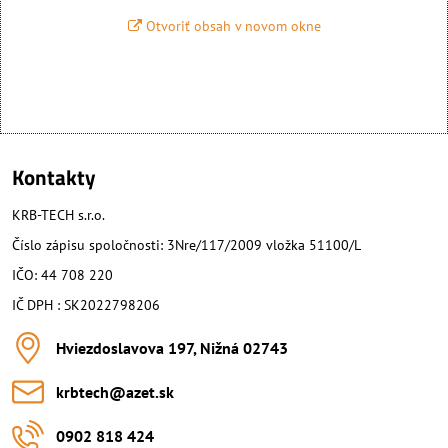
Otvoriť obsah v novom okne
Kontakty
KRB-TECH s.r.o.
Číslo zápisu spoločnosti: 3Nre/117/2009 vložka 51100/L
IČO: 44 708 220
IČ DPH : SK2022798206
Hviezdoslavova 197, Nižná 02743
krbtech​@azet​.sk
0902 818 424