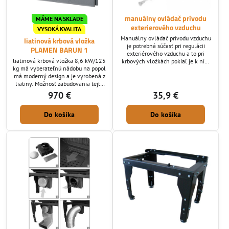
manuálny ovládač prívodu
MÁME NA SKLADE
exterierového vzduchu
VYSOKÁ KVALITA
Manuálny ovládač prívodu vzduchu
liatinová krbová vložka
je potrebná súčasť pri regulácii
PLAMEN BARUN 1
exteriérového vzduchu a to pri
liatinová krbová vložka 8,6 kW/125
krbových vložkách pokiaľ je k ním
kg má vyberateľnú nádobu na popol
tento prívod vzduch výrobcom
má moderný design a je vyrobená z
dorobený. Vyrába sa v priemeroch
liatiny. Možnosť zabudovania tejto
125 mm alebo 100 mm
krbovej vložky do ozdobného
970 €
35,9 €
muriva vytvoreného podľa
vlastných predstáv vytvorí v
Do košíka
Do košíka
každom dome príjemnú a útulnú
atmosféru. Kachle sú doplnené
veľkými presklenými dverami, cez
ktoré môžete vidieť spaľovací
priestor, čo spríjemní Váš priestor
dotykom tepla....