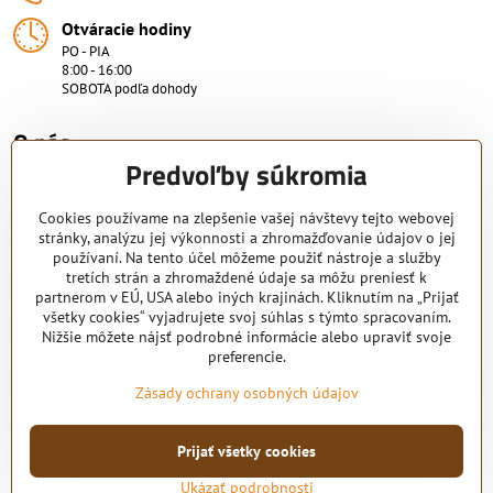
Otváracie hodiny
PO - PIA
8:00 - 16:00
SOBOTA podľa dohody
O nás.
Predvoľby súkromia
Viac ako 15 rokov skúsenosti.
Nakupujte od overeného predajcu s certifikovaným servisným
Cookies používame na zlepšenie vašej návštevy tejto webovej
stránky, analýzu jej výkonnosti a zhromažďovanie údajov o jej
strediskom. KRB-TECH s.r.o.
používaní. Na tento účel môžeme použiť nástroje a služby
Pridajte sa k nám
tretích strán a zhromaždené údaje sa môžu preniesť k
partnerom v EÚ, USA alebo iných krajinách. Kliknutím na „Prijať
všetky cookies“ vyjadrujete svoj súhlas s týmto spracovaním.
Facebook
Nižšie môžete nájsť podrobné informácie alebo upraviť svoje
preferencie.
Všetko k nákupu
Zásady ochrany osobných údajov
Prijať všetky cookies
©
2026
Copyright
Predvoľby súkromia
Zásady ochrany osobných údajov
Ukázať podrobnosti