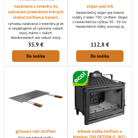
nasávanie z exteréru ku
stojan pod krb
vybraným produktom krbvých
Nastaviteľný stojan pre krbové
vložiel Uniflam a Selenic
vložky z radov 700. Uniflam. Stojan
s nastaviteľnou výškou 30 - 50 cm.
výhodou nasávania z exteriéru je že
Nastaviteľné nôžky zrovnajú aj
si nespaľujeme už vykúrený vzduch
nerovnú podlahu. Základe
ktorý máme v našich
odporúčanie z priameho
domácnostiach ale vzduch ktorý
spaľovacieho vzduchu.
spaľujeme v krbovej vložke si
35,9 €
112,8 €
čerpáme v vonkajšieho priestoru.
Do košíka
Do košíka
grilovací rošt Uniflam
krbová vložka Uniflam s
klapkou 700 OPTION čj. 907-
Grill pre krbové vložky