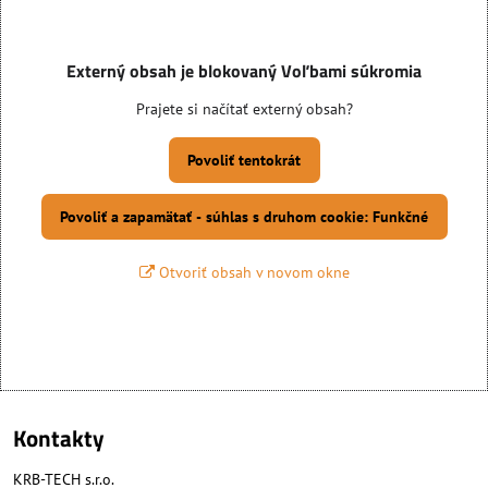
Externý obsah je blokovaný Voľbami súkromia
Prajete si načítať externý obsah?
Povoliť tentokrát
Povoliť a zapamätať - súhlas s druhom cookie: Funkčné
Otvoriť obsah v novom okne
Kontakty
KRB-TECH s.r.o.