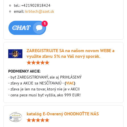
tel.: +421902818424
email:
krbtech@azet.sk
ZAREGISTRUJTE SA na našom novom WEBE a
využite zľavu 5% na Váš nový sporák.
Hodnotenie:
5
/
PODMIENKY AKCIE
:
5
- byť ZAREGISTROVANÝ, ale aj PRIHLÁSENÝ
- zľavy a AKCIE sa NESČÍTAVAJÚ -
(
VIAC
)
- zľava je len na tovar, ktorý nie je v AKCII
- cena pece musí byť vyššia, ako 999 EUR!
katalóg E-Overený OHODNOŤTE NÁS
Hodnotenie:
5