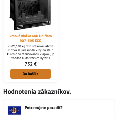
krbová vložka 600 Uniflam
907-595 ECO
7 kW / 88 kg táto liatinová krbová
vložka sa radí medzi krby na stále
kúrenie so zabudovanou klapkou, je
vhodná aj do starších bytov s
rozmermi komína 15x15 keďže jej
752 €
nároky na ťah sú nízke. Ekologický
produkt - spĺňa požiadavky na
Do košíka
Ekodizajn
Hodnotenia zákazníkov.
Potrebujete poradiť?