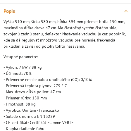
Popis
Výška 510 mm, šírka 580 mm, hĺbka 394 mm priemer hrdla 150 mm,
maximálna dĺžka dreva 47 cm. Ma čiastočný systém čistého skla,
zdvojenú zadnú stenu, deflektor. Nasávanie vzduchu je cez popolník,
kde sa dá regulovať množstvo vzduchu pre horenie, frekvencia
prikladania závisí od polohy tohto nasávania.
Vstupné parametre:
- Výkon: 7 kW / 88 kg
- Účinnosť: 70%
- Priemerné emisie oxidu uhoľnatého (CO): 0,10%
- Priemerná teplota plynov: 279 ° C
- Max. drevo dĺžka polien: 47 cm
- Priemer rúrky: 150 mm
- Hmotnosť: 88 kg
- Výrobca: Uniflam - Francúzsko
- Súlade s normou EN 13229
- CE certifikát- Certifikát Flamme VERTE
- Klapka riadienie ťahu