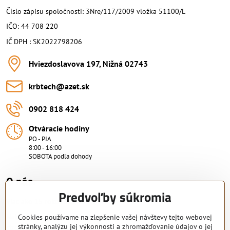
Číslo zápisu spoločnosti: 3Nre/117/2009 vložka 51100/L
IČO: 44 708 220
IČ DPH : SK2022798206
Hviezdoslavova 197, Nižná 02743
krbtech​@azet​.sk
0902 818 424
Otváracie hodiny
PO - PIA
8:00 - 16:00
SOBOTA podľa dohody
O nás.
Predvoľby súkromia
Viac ako 15 rokov skúsenosti.
Nakupujte od overeného predajcu s certifikovaným servisným
Cookies používame na zlepšenie vašej návštevy tejto webovej
stránky, analýzu jej výkonnosti a zhromažďovanie údajov o jej
strediskom. KRB-TECH s.r.o.