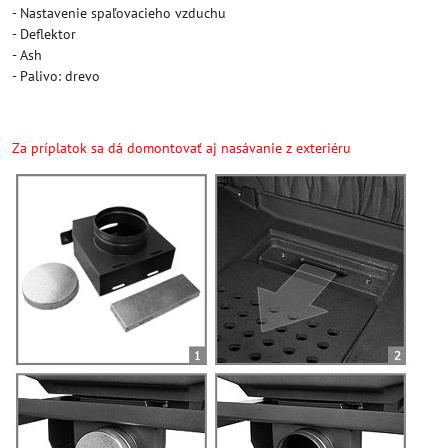
- Nastavenie spaľovacieho vzduchu
- Deflektor
- Ash
- Palivo: drevo
Za príplatok sa dá domontovať aj nasávanie z exteriéru