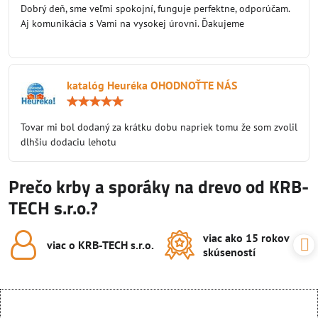
/
Dobrý deň, sme veľmi spokojní, funguje perfektne, odporúčam.
5
Aj komunikácia s Vami na vysokej úrovni. Ďakujeme
katalóg Heuréka OHODNOŤTE NÁS
Hodnotenie:
5
/
Tovar mi bol dodaný za krátku dobu napriek tomu že som zvolil
5
dlhšiu dodaciu lehotu
Prečo krby a sporáky na drevo od KRB-
TECH s.r.o.?
viac ako 15 rokov
viac o KRB-TECH s​.r​.o​.
skúseností