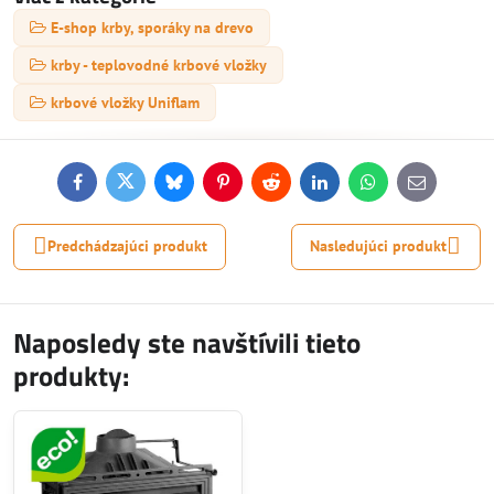
E-shop krby, sporáky na drevo
krby - teplovodné krbové vložky
krbové vložky Uniflam
Facebook
Twitter
Bluesky
Pinterest
Reddit
LinkedIn
WhatsApp
E-
mail
Predchádzajúci produkt
Nasledujúci produkt
Naposledy ste navštívili tieto
produkty: