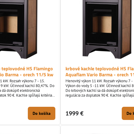
e teplovodné HS Flamingo
krbové kachle teplovodné HS Fl
io Barma - orech 11/5 kw
Aquaflam Vario Barma - orech 1
1 kW. Rozsah výkonu 7 - 15.
Menovitý výkon 11 kW. Rozsah výkonu 7 - 
-9 kW. Účinnosť kachlí 80,47%. Do
Výkon do vody 5 -11 kW. Účinnosť kachlí 
a dá dokúpiť elektronická
Do krbových kachlí sa dá dokúpiť elektron
atok 90 €. Kachle spĺňajú kritéria
regulácia za doplatok 90 €. Kachle spĺňajú 
BImSchV 2.
eko projektov a BImSchV 2.
1999 €
Do košíka
Do 