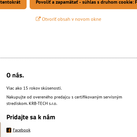
 tentokrát
Povoliť a zapamätať - súhlas s druhom cookie:
Otvoriť obsah v novom okne
O nás.
Viac ako 15 rokov skúsenosti.
Nakupujte od overeného predajcu s certifikovaným servisným
strediskom. KRB-TECH s.r.o.
Pridajte sa k nám
Facebook