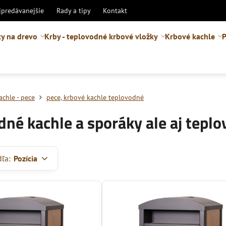
jpredávanejšie
Rady a tipy
Kontakt
y na drevo
Krby - teplovodné krbové vložky
Krbové kachle
P
chle - pece
pece, krbové kachle teplovodné
né kachle a sporáky ale aj teplo
dľa:
Pozícia