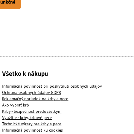
 Funkčné
Všetko k nákupu
Informačná povinnosť pri poskytnutí osobných údajov
Ochrana osobných údajov GDPR
Reklamačný poriadok na krby a pece
Ako vybrať krb
Krby - bezpečnosť predovšetkým
Využitie - krby, krbové pece
Technické výrazy pre krby a pece
Informačná povinnosť ku cookies