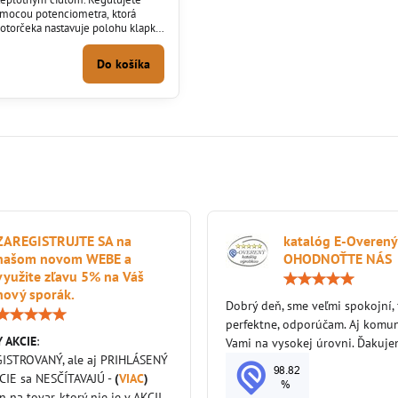
mocou potenciometra, ktorá
orčeka nastavuje polohu klapky.
regulácie má oneskorenú
ú odozvu, predídete tak
Do košíka
tie, napríklad deťmi.Elektronická
e na rovnakom princípe ako
a, regulujete len polohu...
ZAREGISTRUJTE SA na
katalóg E-Overený
našom novom WEBE a
OHODNOŤTE NÁS
využite zľavu 5% na Váš
nový sporák.
Dobrý deň, sme veľmi spokojní,
Hodnotenie:
perfektne, odporúčam. Aj komun
5
 AKCIE
:
/
Vami na vysokej úrovni. Ďakuj
5
GISTROVANÝ, ale aj PRIHLÁSENÝ
KCIE sa NESČÍTAVAJÚ -
(
VIAC
)
en na tovar, ktorý nie je v AKCII