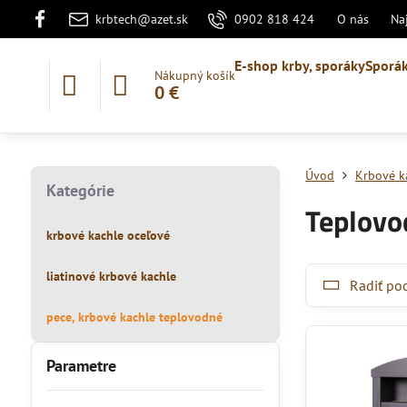
krbtech@azet.sk
0902 818 424
O nás
Na
E-shop krby, sporáky
Sporák
Nákupný košík
0 €
Úvod
Krbové ka
Kategórie
Teplovod
krbové kachle oceľové
liatinové krbové kachle
Radiť po
pece, krbové kachle teplovodné
Parametre