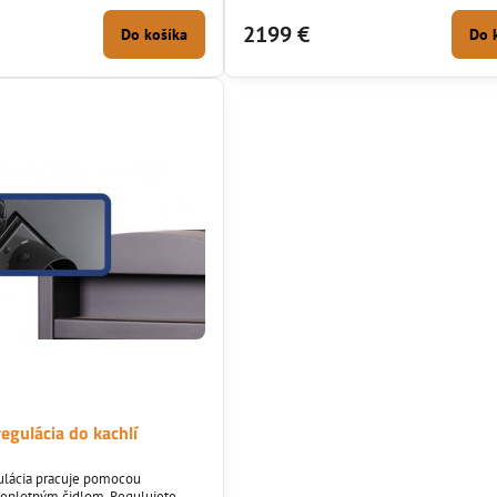
BImSchV 2.
eko projektov a BImSchV 2.
2199 €
Do košíka
Do 
regulácia do kachlí
gulácia pracuje pomocou
teplotným čidlom. Regulujete