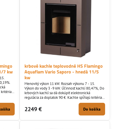
amingo
krbové kachle teplovodné HS Flamingo
1/7 kw
Aquaflam Vario Saporo - hnedá 11/5
kw
15.
80,19%.
Menovitý výkon 11 kW. Rozsah výkonu 7 - 15.
ická
Výkon do vody 3 -9 kW. Účinnosť kachlí 80,47%, Do
kritéria
krbových kachlí sa dá dokúpiť elektronická
regulácia za doplatok 90 €. Kachle spĺňajú kritéria
eko projektov a BImSchV 2.
2249 €
košíka
Do košíka