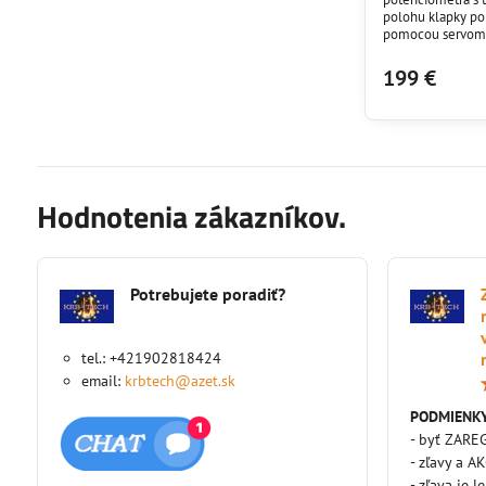
polohu klapky po
pomocou servomot
Otočné tlačidlo 
niekoľkosekundov
199 €
nechcenému použi
regulácia funguj
regulácia manuáln
Hodnotenia zákazníkov.
Potrebujete poradiť?
tel.: +421902818424
email:
krbtech@azet.sk
PODMIENKY
- byť ZARE
- zľavy a A
- zľava je l