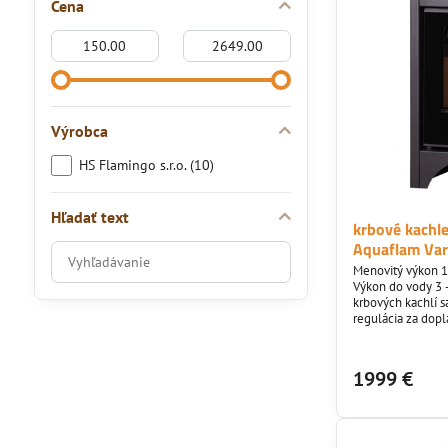
Cena
Od:
Do:
Výrobca
HS Flamingo s.r.o. (10)
Hľadať text
krbové kachl
Aquaflam Var
Prehľadať
Menovitý výkon 1
výsledky
Výkon do vody 3 
filtra
krbových kachlí s
regulácia za dopl
fulltextom
eko projektov a 
1999 €