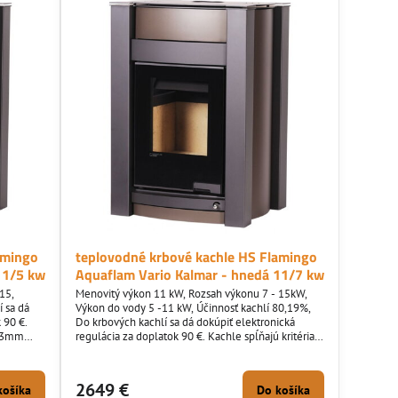
amingo
teplovodné krbové kachle HS Flamingo
11/5 kw
Aquaflam Vario Kalmar - hnedá 11/7 kw
15,
Menovitý výkon 11 kW, Rozsah výkonu 7 - 15kW,
 sa dá
Výkon do vody 5 -11 kW, Účinnosť kachlí 80,19%,
 90 €.
Do krbových kachlí sa dá dokúpiť elektronická
, 3mm
regulácia za doplatok 90 €. Kachle spĺňajú kritéria
eko projektov a BImSchV 2.
2649 €
košíka
Do košíka