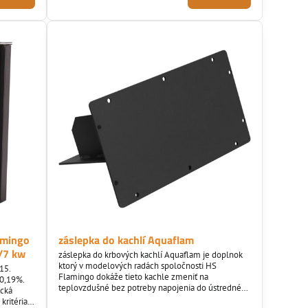
amingo
záslepka do kachlí Aquaflam
/7 kw
záslepka do krbových kachlí Aquaflam je doplnok
ktorý v modelových radách spoločnosti HS
15.
Flamingo dokáže tieto kachle zmeniť na
80,19%.
teplovzdušné bez potreby napojenia do ústredného
ická
kúrenia (vody). Záslepka sa dá objednať len s
kritéria