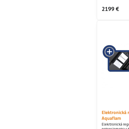
eko projektov a 
2199 €
Elektronická 
Aquaflam
Elekrtronická re
potenciometra s 