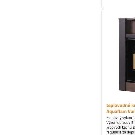
teplovodné k
Aquaflam Var
Menovitý výkon 1
Výkon do vody 3 
krbových kachlí s
regulácia za dopl