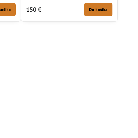
teplovodnými kachľami ako doplnok !!
150 €
košíka
Do košíka