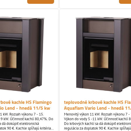
rbové kachle HS Flamingo
teplovodné krbové kachle HS Fl
io Lend - hnedá 11/5 kw
Aquaflam Vario Lend - hnedá 11
1 kW. Rozsah výkonu 7 - 15.
Menovitý výkon 11 kW. Rozsah výkonu 7 - 
-9 kW. Účinnosť kachlí 80,47%. Do
Výkon do vody 5 -11 kW. Účinnosť kachlí 
a dá dokúpiť elektronická
Do krbových kachlí sa dá dokúpiť elektron
atok 90 €. Kachle spĺňajú kritéria
regulácia za doplatok 90 €. Kachle spĺňajú 