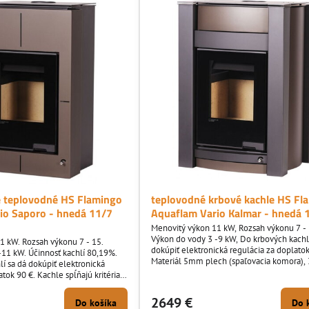
e teplovodné HS Flamingo
teplovodné krbové kachle HS Fl
io Saporo - hnedá 11/7
Aquaflam Vario Kalmar - hnedá 
Menovitý výkon 11 kW, Rozsah výkonu 7 - 
Výkon do vody 3 -9 kW, Do krbových kachlí
1 kW. Rozsah výkonu 7 - 15.
dokúpiť elektronická regulácia za doplatok
-11 kW. Účinnosť kachlí 80,19%.
Materiál 5mm plech (spaľovacia komora)
í sa dá dokúpiť elektronická
plech (teleso), šamot
atok 90 €. Kachle spĺňajú kritéria
BImSchV 2.
2649 €
Do košíka
Do 