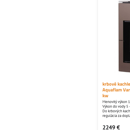
krbové kachl
Aquaflam Var
kw
Menovitý výkon 1
Výkon do vody 5 
Do krbových kachl
regulácia za dopl
eko projektov a 
2249 €