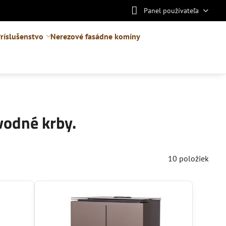
Panel používateľa
ríslušenstvo
Nerezové fasádne komíny
vodné krby.
10
položiek