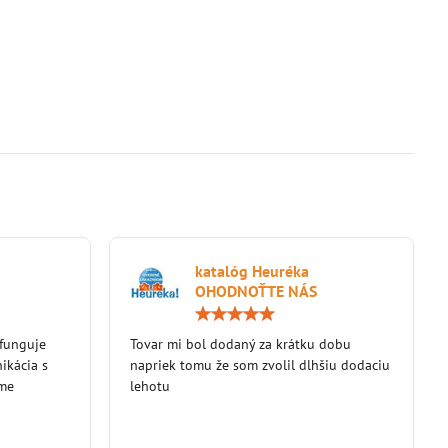
katalóg Heuréka
OHODNOŤTE NÁS
Hodnotenie:
Hodnotenie:
5
5
 funguje
/
Tovar mi bol dodaný za krátku dobu
/
5
5
ikácia s
napriek tomu že som zvolil dlhšiu dodaciu
eme
lehotu