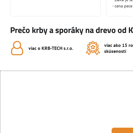
- cena pece
Prečo krby a sporáky na drevo od 
viac ako 15 r
viac o KRB-TECH s​.r​.o​.
skúseností