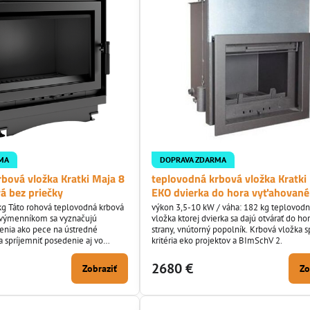
MA
DOPRAVA ZDARMA
bová vložka Kratki Maja 8
teplovodná krbová vložka Kratki
á bez priečky
EKO dvierka do hora vyťahované
kg Táto rohová teplovodná krbová
výkon 3,5-10 kW / váha: 182 kg teplovodn
 výmenníkom sa vyznačujú
vložka ktorej dvierka sa dajú otvárať do hor
nia ako pece na ústredné
strany, vnútorný popolník. Krbová vložka s
a spríjemniť posedenie aj vo
kritéria eko projektov a BImSchV 2.
 pokiaľ ste citlivý na prašné
netreba inštalovať rozvody
2680 €
Zobraziť
Zo
 krbová vložka je vyrobená zo
eľ o hrúbke 4 mm dvierka a celý
vyrobené z...