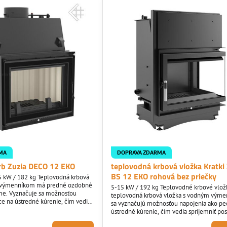
MA
DOPRAVA ZDARMA
rb Zuzia DECO 12 EKO
teplovodná krbová vložka Kratki
BS 12 EKO rohová bez priečky
 kW / 182 kg Teplovodná krbová
 výmenníkom má predné ozdobné
5-15 kW / 192 kg Teplovodné krbové vložk
me. Vyznačuje sa možnosťou
teplovodná krbová vložka s vodným vým
ce na ústredné kúrenie, čím vedia
sa vyznačujú možnosťou napojenia ako pe
nie aj vo vašom interiéry aj pokiaľ
ústredné kúrenie, čím vedia spríjemniť po
ašné prostredie keďže netreba
vo vašom interiéry aj pokiaľ ste citlivý na 
dy vzduchu. Oceľová krbová vložka