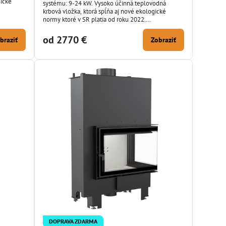
gické
systému: 9-24 kW. Vysoko účinná teplovodná
krbová vložka, ktorá spĺňa aj nové ekologické
exteriéru
normy ktoré v SR platia od roku 2022.
y.
Dochladzovacia slučka ako ja nasávanie z exteriéru
je súčasťou základnej výbavy krbovej vložky.
od 2770 €
braziť
Zobraziť
DOPRAVA ZDARMA