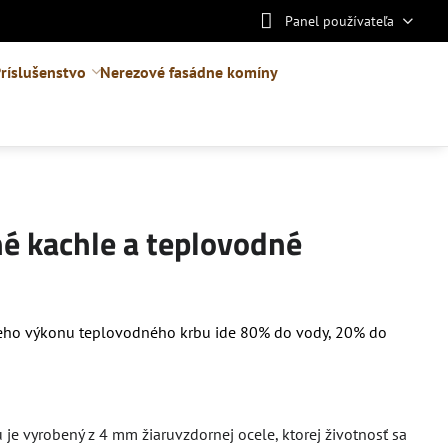
Panel používateľa
ríslušenstvo
Nerezové fasádne komíny
é kachle a teplovodné
lneho výkonu teplovodného krbu ide 80% do vody, 20% do
 je vyrobený z 4 mm žiaruvzdornej ocele, ktorej životnosť sa