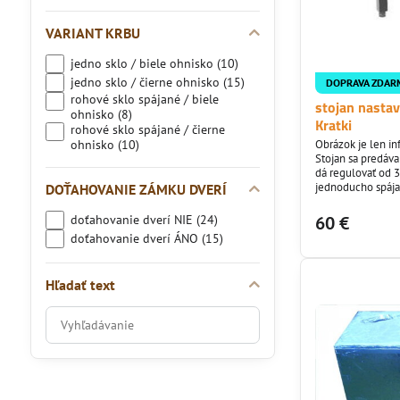
VARIANT KRBU
jedno sklo / biele ohnisko (10)
jedno sklo / čierne ohnisko (15)
DOPRAVA ZDAR
rohové sklo spájané / biele
stojan nastav
ohnisko (8)
Kratki
rohové sklo spájané / čierne
ohnisko (10)
Obrázok je len i
Stojan sa predáva
dá regulovať od 3
jednoducho spája
DOŤAHOVANIE ZÁMKU DVERÍ
krbové vložky Kratki a t
krbové vložky :Am
doťahovanie dverí NIE (24)
60 €
doťahovanie dverí ÁNO (15)
Hľadať text
Prehľadať
výsledky
filtra
fulltextom