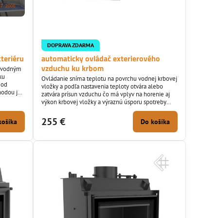
DOPRAVA ZDARMA
teriéru
automaticky ovládač exterierového
vzduchu ku krbom
s vodným
ku
Ovládanie sníma teplotu na povrchu vodnej krbovej
 od
vložky a podľa nastavenia teploty otvára alebo
hodou je
zatvára prísun vzduchu čo má vplyv na horenie aj
buje už
výkon krbovej vložky a výraznú úsporu spotreby
tnená
paliva.
ľovacej
255 €
košíka
Do košíka
e s