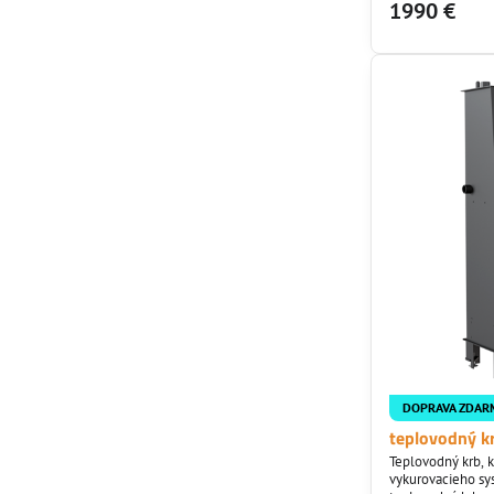
1990 €
sa skladá z korpu
mm, dvierka...
DOPRAVA ZDAR
teplovodný k
Teplovodný krb, 
vykurovacieho sy