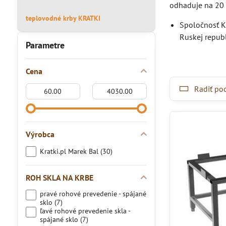
odhaduje na 20 
teplovodné krby KRATKI
Spoločnosť Kr
Ruskej repub
Parametre
Cena
Od:
Do:
Radiť po
Výrobca
Kratki.pl Marek Bal (30)
ROH SKLA NA KRBE
pravé rohové prevedenie - spájané
sklo (7)
ľavé rohové prevedenie skla -
spájané sklo (7)