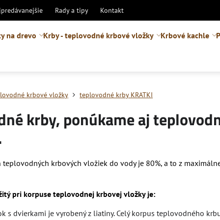
jpredávanejšie
Rady a tipy
Kontakt
y na drevo
Krby - teplovodné krbové vložky
Krbové kachle
P
eplovodné krbové vložky
teplovodné krby KRATKI
dné krby, ponúkame aj teplovodn
.
n teplovodných krbových vložiek do vody je 80%, a to z maximá
itý pri korpuse teplovodnej krbovej vložky je:
k s dvierkami je vyrobený z liatiny. Celý korpus teplovodného krbu