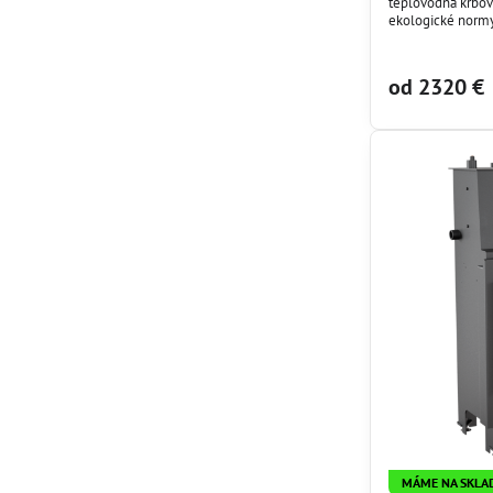
teplovodná krbová
ekologické normy 
Dochladzovacia sl
je súčasťou zákla
od 2320 €
MÁME NA SKLA