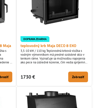
DOPRAVA ZDARMA
 8 Maja
teplovodný krb Maja DECO 8 EKO
žka s
3,5-10 kW / 110 kg Teplovodná krbová vložka s
a
vodným výmenníkom má predné ozdobné sklo v
 na
tenkom ráme. Vyznačuje sa možnosťou napojenia
sedenie aj
ako pece na ústredné kúrenie, čím vedia spríjemniť
prašné
posedenie aj vo vašom interiéry aj pokiaľ ste citlivý
dy
na prašné prostredie keďže netreba inštalovať
ná zo
rozvody vzduchu. Oceľová krbová vložka sa skladá z
1730 €
braziť
Zobraziť
 a celý
korpus - žiaruvzdorná oceľ o hrúbke 4 mm, dvierka
a spod...