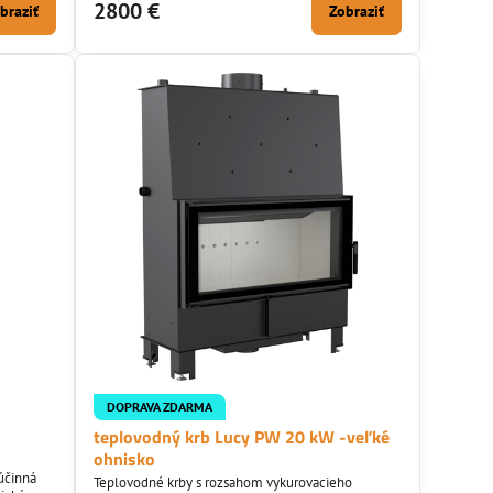
dy
kritéria eko projektov a BImSchV 2.
2800 €
braziť
Zobraziť
 do
DOPRAVA ZDARMA
teplovodný krb Lucy PW 20 kW -veľké
ohnisko
účinná
Teplovodné krby s rozsahom vykurovacieho