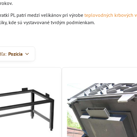
rokov.
atki PL patrí medzi velikánov pri výrobe
teplovodných krbových v
liky, kde sú vystavované tvrdým podmienkam.
dľa:
Pozícia