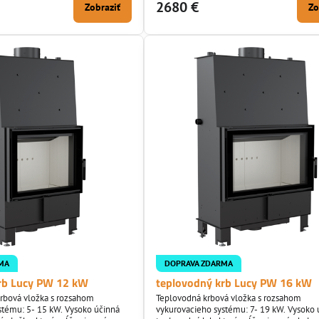
prostredie keďže netreba inštalovať rozvo
2680 €
Zobraziť
Zo
s - žiaruvzdorná oceľ o hrúbke 4
vzduchu. Rohové prevedenie nám uveďte
poznámky pri vypisovaní objednávky. Oceľová
krbová vložka sa skladá z...
MA
DOPRAVA ZDARMA
rb Lucy PW 12 kW
teplovodný krb Lucy PW 16 kW
krbová vložka s rozsahom
Teplovodná krbová vložka s rozsahom
stému: 5- 15 kW. Vysoko účinná
vykurovacieho systému: 7- 19 kW. Vysoko 