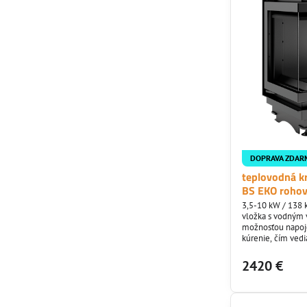
DOPRAVA ZDAR
teplovodná kr
BS EKO rohov
3,5-10 kW / 138 
vložka s vodným
možnosťou napoje
kúrenie, čím vedi
vašom interiéry aj
prostredie keďže 
2420 €
vzduchu. Oceľová
žiaruvzdornej oc
spod s roštom sú 