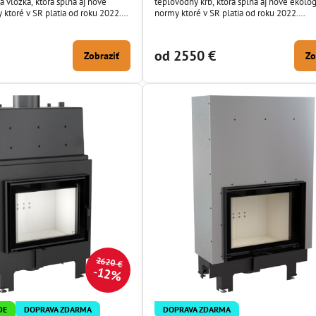
 vložka, ktorá spĺňa aj nové
teplovodný krb, ktorá spĺňa aj nové ekolo
ktoré v SR platia od roku 2022.
normy ktoré v SR platia od roku 2022.
učka ako ja nasávanie z exteriéru
Dochladzovacia slučka ako ja nasávanie z 
dnej výbavy krbovej vložky.
je súčasťou základnej výbavy krbovej vložk
od 2550 €
Zobraziť
Zo
2620 €
12%
DE
DOPRAVA ZDARMA
DOPRAVA ZDARMA