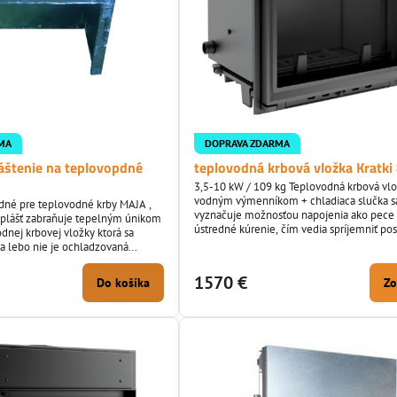
MA
DOPRAVA ZDARMA
láštenie na teplovopdné
teplovodná krbová vložka Kratki
3,5-10 kW / 109 kg Teplovodná krbová vlo
vodným výmenníkom + chladiaca slučka s
odné pre teplovodné krby MAJA ,
vyznačuje možnosťou napojenia ako pece
 plášť zabraňuje tepelným únikom
ústredné kúrenie, čím vedia spríjemniť po
dnej krbovej vložky ktorá sa
vo vašom interiéry aj pokiaľ ste citlivý na 
va lebo nie je ochladzovaná
prostredie keďže netreba inštalovať rozvo
u a tým vieme dosiahnuť
vzduchu. Oceľová krbová vložka je vyrobe
enie a zohriatie vody v ústrednom
1570 €
Do košíka
Zo
žiaruvzdornej oceľ o hrúbke 4 mm dvierka
spod s roštom sú vyrobené z...