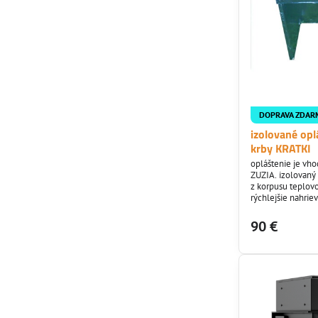
DOPRAVA ZDAR
izolované op
krby KRATKI
opláštenie je vh
ZUZIA. izolovaný
z korpusu teplovo
rýchlejšie nahrie
prúdením vzduch
efektívnejšie kúr
90 €
kúrení.