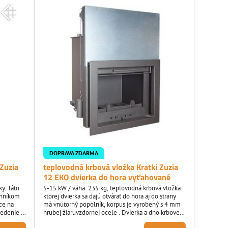
DOPRAVA ZDARMA
 Zuzia
teplovodná krbová vložka Kratki Zuzia
12 EKO dvierka do hora vyťahované
y. Táto
5-15 kW / váha: 235 kg, teplovodná krbová vložka
enníkom
ktorej dvierka sa dajú otvárať do hora aj do strany
ce na
má vnútorný popolník, korpus je vyrobený s 4 mm
sedenie aj
hrubej žiaruvzdornej ocele . Dvierka a dno krbovej
prašné
vložky je vyrobené s liatiny. Krbová vložka spĺňa