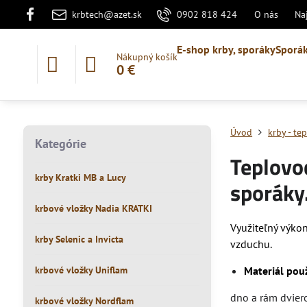
krbtech@azet.sk
0902 818 424
O nás
Na
E-shop krby, sporáky
Sporák
Nákupný košík
0 €
Úvod
krby - t
Kategórie
Teplovo
krby Kratki MB a Lucy
sporáky
krbové vložky Nadia KRATKI
Využiteľný výko
krby Selenic a Invicta
vzduchu.
krbové vložky Uniflam
Materiál použ
dno a rám dviero
krbové vložky Nordflam