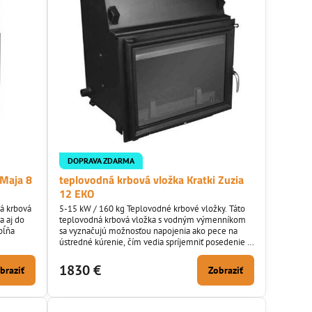
DOPRAVA ZDARMA
 Maja 8
teplovodná krbová vložka Kratki Zuzia
12 EKO
á krbová
5-15 kW / 160 kg Teplovodné krbové vložky. Táto
a aj do
teplovodná krbová vložka s vodným výmenníkom
pĺňa
sa vyznačujú možnosťou napojenia ako pece na
ústredné kúrenie, čím vedia spríjemniť posedenie aj
vo vašom interiéry aj pokiaľ ste citlivý na prašné
prostredie keďže netreba inštalovať rozvody
1830 €
braziť
Zobraziť
vzduchu. Oceľová krbová vložka sa skladá z korpus
- žiaruvzdorná oceľ o hrúbke 4 mm, dvierka a spod
krbovej...