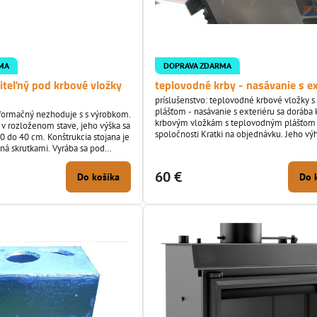
MA
DOPRAVA ZDARMA
iteľný pod krbové vložky
teplovodné krby - nasávanie s ex
príslušenstvo: teplovodné krbové vložky 
plášťom - nasávanie s exteriéru sa dorába 
nformačný nezhoduje s s výrobkom.
krbovým vložkám s teplovodným plášťom
 v rozloženom stave, jeho výška sa
spoločnosti Kratki na objednávku. Jeho vý
0 do 40 cm. Konštrukcia stojana je
že sa pri kúrení v krbovej vložke nespotre
ná skrutkami. Vyrába sa pod
ohriaté ovzdušie s priestoru kde je umies
o : Maja, Zuzia. - Stojan pod
krbová vložka, ale krbová vložka si do spa
elia, Oliwia stojí 65 €
60 €
Do košíka
Do 
komory privádza kyslík potrebný na horeni
vonkajších priestoru...