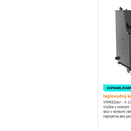
DOPRAVA ZDAR
teplovodný k
VÝPREDAJ! - 5-15
vložka s vodným
sklo v tenkom rá
napojenia ako pe
spríjemniť posede
ste citlivý na pr
inštalovať rozvo