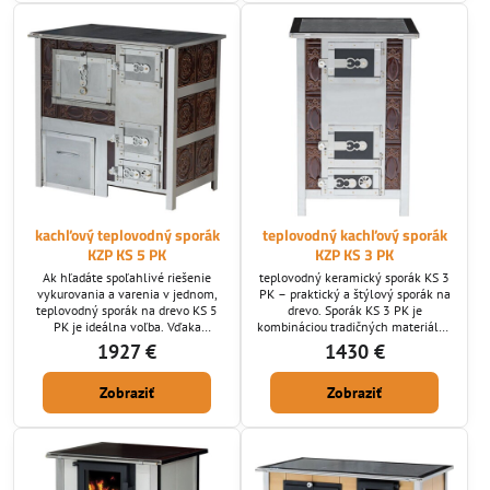
pohodlné prikladanie a kontrolu
ohňa, zatiaľ čo liatinový rošt a
spodný popolník uľahčujú údržbu.
kachľový teplovodný sporák
teplovodný kachľový sporák
KZP KS 5 PK
KZP KS 3 PK
Ak hľadáte spoľahlivé riešenie
teplovodný keramický sporák KS 3
vykurovania a varenia v jednom,
PK – praktický a štýlový sporák na
teplovodný sporák na drevo KS 5
drevo. Sporák KS 3 PK je
PK je ideálna voľba. Vďaka
kombináciou tradičných materiálov
kvalitnej kombinácii nehrdzavejúcej
a precízneho remeselného
1927 €
1430 €
ocele, liatiny a keramických kachlí
spracovania. Vysokokvalitná oceľ a
ponúka vysokú odolnosť a dlhú
nehrdzavejúca oceľ spolu s
Zobraziť
Zobraziť
životnosť. Jeho klasický rustikálny
keramickými kachľami a šamotovou
dizajn krásne zapadne do
výmurovkou zabezpečujú dlhú
tradičných aj moderných interiérov.
životnosť a efektívne vykurovanie
vášho domu.