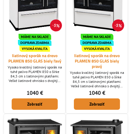
5%
5%
MÁME NA SKLADE
MÁME NA SKLADE
DOPRAVA ZDARMA
DOPRAVA ZDARMA
VYSOKÁ KVALITA
VYSOKÁ KVALITA
liatinový sporák na drevo
liatinový sporák na drevo
PLAMEN 850 GLAS biely ľavý
PLAMEN 850 GLAS biely
pravý
Vysoko kvalitný liatinový sporák na
tuhé palivo PLAMEN 850 o šírke
Vysoko kvalitný liatinový sporák na
84,5 cm s liatinovými platňami.
tuhé palivo PLAMEN 850 o šírke
Veľké liatinové ohnisko s dvojitým
84,5 cm s liatinovými platňami.
spaľovaním, veľká smaltovaná rúra
Veľké liatinové ohnisko s dvojitým
na pečenie, samočistiace sklo. Ak
spaľovaním, veľká smaltovaná rúra
1040 €
1040 €
hľadáte vysokú kvalitu za dobrú
na pečenie, samočistiace sklo. Ak
cenu tak ste tu správne. Ponúkame
hľadáte vysokú kvalitu za dobrú
Vám kvalitný sporák prevedený z
Zobraziť
Zobraziť
cenu tak ste tu správne. Ponúkame
liatiny najvyššej kvality potiahnutú
Vám kvalitný sporák prevedený z
teflónom, ktorá je vyrábaná pod
liatiny najvyššej kvality potiahnutú
vysokým tlakom a je bez...
teflónom, ktorá je vyrábaná pod
vysokým tlakom a je bez...