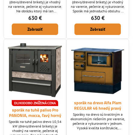
(drevo/drevené brikety) je vhodný
(drevo/drevené brikety) je vhodný
na varenie, pečenie aj vykurovanie.
na varenie, pečenie aj vykurovanie.
Na obrázku ktorý má len
Sporák má jednoduchú obsluhu a
informatívni charakter je ľavé
úspornú prevádzku. Sporák
630 €
630 €
napojenie - predávaná farba
disponuje varnými platňami,
starosvetská biela. Má jednoduchú
regulátorom prívodu sekundárneho
Zobraziť
Zobraziť
obsluhu a úspornú prevádzku.
vzduchu ktorý je privedený pred
sklo aby sklo ostávalo čistejšie.
Bočné obloženie sú keramické
dlaždice. Ohnisko je vyložené
šamotovými platňami. Rúra na
pečenie je vyrobená z...
sporák na drevo Alfa Plam
DLHODOBO ZNÍŽENÁ CENA
REGULAR 46 hnedý pravý
sporák na tuhé palivo Pro
Sporáky na drevo sú kvalitným a
PANONIA, mocca, ľavý horný
ekonomickým riešením pre varenie,
Sporák na tuhé palivo drevo 10,54
pečenie a vykurovanie v jednom.
kW (drevo/drevené brikety) je
Vysoká kvalita konštrukcie,
vhodný na varenie, pečenie aj
použitých materiálov i spracovania