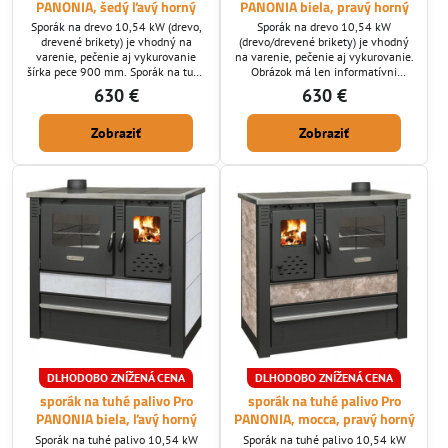
PANONIA, šedý ľavý horný
PANONIA biela, pravý horný
Sporák na drevo 10,54 kW (drevo,
Sporák na drevo 10,54 kW
drevené brikety) je vhodný na
(drevo/drevené brikety) je vhodný
varenie, pečenie aj vykurovanie
na varenie, pečenie aj vykurovanie.
šírka pece 900 mm. Sporák na tuhé
Obrázok má len informatívni
palivo disponuje oceľovými varnými
charakter, predávaná farba
630 €
630 €
platňami, regulátorom prívodu
starosvetská biela - taká špinavá
sekundárneho vzduchu ktorý je
biela. Sporák na tuhé palivo má
Zobraziť
Zobraziť
privedený pred sklo aby sklo
jednoduchú obsluhu a úspornú
ostávalo čistejšie. Bočné obloženie
prevádzku.
sú keramické dlaždice. Ohnisko je
vyložené šamotovými platňami.
Rúra na pečenie je vyrobená z
nerezovej...
DLHODOBO ZNÍŽENÁ CENA
DLHODOBO ZNÍŽENÁ CENA
sporák na tuhé palivo Pro
sporák na tuhé palivo Pro
PANONIA biela, ľavý horný
PANONIA, mocca, pravý horný
Sporák na tuhé palivo 10,54 kW
Sporák na tuhé palivo 10,54 kW