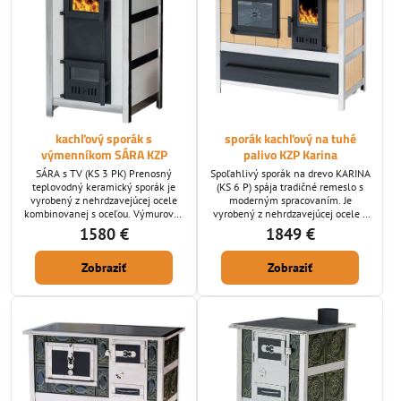
kachľový sporák s
sporák kachľový na tuhé
výmenníkom SÁRA KZP
palivo KZP Karina
SÁRA s TV (KS 3 PK) Prenosný
Spoľahlivý sporák na drevo KARINA
teplovodný keramický sporák je
(KS 6 P) spája tradičné remeslo s
vyrobený z nehrdzavejúcej ocele
moderným spracovaním. Je
kombinovanej s oceľou. Výmurovka
vyrobený z nehrdzavejúcej ocele v
je z keramických kachlíc a šamotu.
kombinácii s kvalitnou oceľou a
1580 €
1849 €
Na obrázku je v prevedení s
keramickými kachlicami, ktoré
glazúrou brilantná biela – hladké
dodávajú nielen výborné tepelné
Zobraziť
Zobraziť
lesklé kachlice. Prikladacie dvierka
vlastnosti, ale aj elegantný vzhľad.
sú presklenné, rámik dvierok je
Vďaka preskleným dvierkam máte
vyrobený z oceľového plechu
neustály kontakt s plameňom a
upravený čiernou matnou
vychutnáte si príjemnú atmosféru
silikónovou farbou so sklotextilným
domáceho tepla.
tesnením. Rošt je...