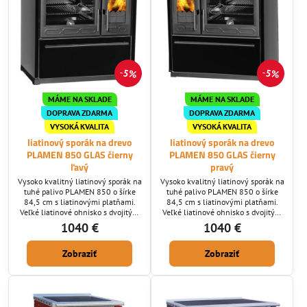
5%
5%
MÁME NA SKLADE
MÁME NA SKLADE
DOPRAVA ZDARMA
DOPRAVA ZDARMA
VYSOKÁ KVALITA
VYSOKÁ KVALITA
liatinový sporák na drevo
liatinový sporák na drevo
PLAMEN 850 GLAS čierny
PLAMEN 850 GLAS čierny
ľavý
pravý
Vysoko kvalitný liatinový sporák na
Vysoko kvalitný liatinový sporák na
tuhé palivo PLAMEN 850 o šírke
tuhé palivo PLAMEN 850 o šírke
84,5 cm s liatinovými platňami.
84,5 cm s liatinovými platňami.
Veľké liatinové ohnisko s dvojitým
Veľké liatinové ohnisko s dvojitým
spaľovaním, veľká smaltovaná rúra
spaľovaním, veľká smaltovaná rúra
1040 €
1040 €
na pečenie, samočistiace sklo. Ak
na pečenie, samočistiace sklo. Ak
hľadáte vysokú kvalitu za dobrú
hľadáte vysokú kvalitu za dobrú
Zobraziť
Zobraziť
cenu tak ste tu správne. Ponúkame
cenu tak ste tu správne. Ponúkame
Vám kvalitný sporák prevedený z
Vám kvalitný sporák prevedený z
liatiny najvyššej kvality potiahnutú
liatiny najvyššej kvality potiahnutú
teflónom, ktorá je vyrábaná pod
teflónom, ktorá je vyrábaná pod
vysokým tlakom a je bez...
vysokým tlakom a je bez...