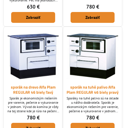
vykurovanie. Pec má jednoduchú
Vás nikdy nenechajú chladnými.
obsluhu a úspornú prevádzku.
630 €
780 €
Vývod do komína je vždy na tej
Sporák disponuje varnými platňami,
strane kde je rúra na pečenie.
regulátorom prívodu sekundárneho
Napojenie je u tohoto modelu horné
Zobraziť
Zobraziť
vzduchu ktorý je privedený pred
a bočné.
sklo aby sklo ostávalo čistejšie.
Bočné obloženie sú keramické
dlaždice. Ohnisko je vyložené
šamotovými platňami. Rúra na
pečenie je vyrobená z...
sporák na drevo Alfa Plam
sporák na tuhé palivo Alfa
REGULAR 46 biely ľavý
Plam REGULAR 46 biely pravý
Sporák je ekonomickým riešením
Sporáky na tuhé palivo sú na sklade
pre varenie, pečenie a vykurovanie
u nášho dodávateľa. Sporák je
v jednom. Vývod do komína je vždy
ekonomickým riešením pre varenie,
na tej strane kde je rúra na pečenie.
pečenie a vykurovanie v jednom.
Napojenie je u tohoto modelu horné
Vývod do komína je vždy na tej
780 €
780 €
a bočné.
strane kde je rúra na pečenie.
Napojenie je u tohoto modelu horné