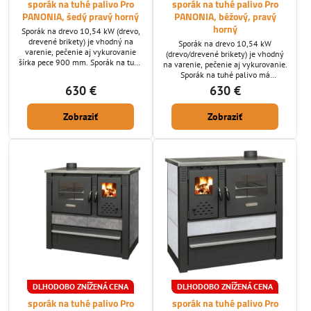
sporák na tuhé palivo Pro
sporák na tuhé palivo Pro
PANONIA, šedý pravý horný
PANONIA, béžový, pravý
horný
Sporák na drevo 10,54 kW (drevo,
drevené brikety) je vhodný na
Sporák na drevo 10,54 kW
varenie, pečenie aj vykurovanie
(drevo/drevené brikety) je vhodný
šírka pece 900 mm. Sporák na tuhé
na varenie, pečenie aj vykurovanie.
palivo disponuje oceľovými varnými
Sporák na tuhé palivo má
platňami, regulátorom prívodu
jednoduchú obsluhu a úspornú
630 €
630 €
sekundárneho vzduchu ktorý je
prevádzku. Sporák disponuje
privedený pred sklo aby sklo
varnými platňami, regulátorom
ostávalo čistejšie. Bočné obloženie
Zobraziť
Zobraziť
prívodu sekundárneho vzduchu
sú keramické dlaždice. Ohnisko je
ktorý je privedený pred sklo aby
vyložené šamotovými platňami.
sklo ostávalo čistejšie. Bočné
Rúra na pečenie je vyrobená z
obloženie sú keramické dlaždice.
nerezovej...
Ohnisko je vyložené šamotovými
platňami. Rúra na pečenie je...
DLHODOBO ZNÍŽENÁ CENA
DLHODOBO ZNÍŽENÁ CENA
sporák na tuhé palivo Pro
sporák na tuhé palivo Pro