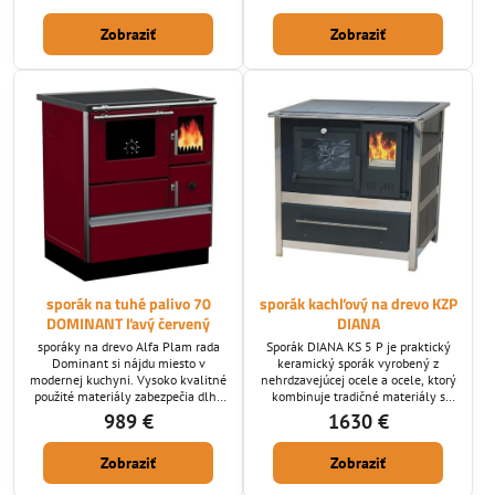
potrebujete nám zadajte pri
potrebujete nám zadajte pri
vypisovaní objednávky: horný/
vypisovaní objednávky: horný/
Zobraziť
Zobraziť
zadný /bočný. - ECO Design norma :
zadný /bočný. - ECO Design norma :
ÁNO
ÁNO
sporák na tuhé palivo 70
sporák kachľový na drevo KZP
DOMINANT ľavý červený
DIANA
sporáky na drevo Alfa Plam rada
Sporák DIANA KS 5 P je praktický
Dominant si nájdu miesto v
keramický sporák vyrobený z
modernej kuchyni. Vysoko kvalitné
nehrdzavejúcej ocele a ocele, ktorý
použité materiály zabezpečia dlhú
kombinuje tradičné materiály s
životnosť. Dymovod ktorý
moderným dizajnom. Výmurovka z
989 €
1630 €
potrebujete nám zadajte pri
keramických kachlíc a šamotu
vypisovaní objednávky: horný/
zaručuje rovnomerné a efektívne
Zobraziť
Zobraziť
zadný /bočný. - ECO Design norma :
šírenie tepla. Presklenné
ÁNO
prikladacie dvierka umožňujú