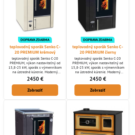
DOPRAVA ZDARMA
DOPRAVA ZDARMA
teplovodný sporák Senko C-
teplovodný sporák Senko C-
20 PREMIUM krémový
20 PREMIUM čierny
teplovodný sporák Senko C-20
teplovodný sporák Senko C-20
PREMIUM, výkon nastaviteľný od
PREMIUM, výkon nastaviteľný od
15,8-25 kW, sporák s výmenníkom
15,8-25 kW, sporák s výmenníkom
na ústredné kúrenie. Moderný
na ústredné kúrenie. Moderný
sporák s výmenníkom bez rúry na
sporák s výmenníkom bez rúry na
2450 €
2450 €
pečenie, sporák na drevo s
pečenie, sporák na drevo s
chrómovanými doplnkami. Pri
chrómovanými doplnkami. Pri
Zobraziť
Zobraziť
sporáku mnohý ocenia veľké
sporáku mnohý ocenia veľké
ohnisko s kvalitným termálnym
ohnisko s kvalitným termálnym
spaľovaním
spaľovaním.