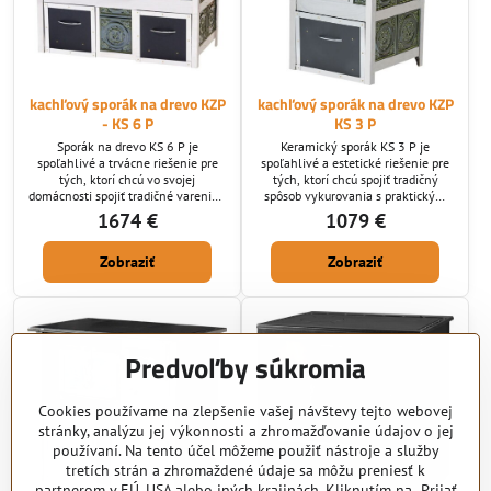
kachľový sporák na drevo KZP
kachľový sporák na drevo KZP
- KS 6 P
KS 3 P
Sporák na drevo KS 6 P je
Keramický sporák KS 3 P je
spoľahlivé a trvácne riešenie pre
spoľahlivé a estetické riešenie pre
tých, ktorí chcú vo svojej
tých, ktorí chcú spojiť tradičný
domácnosti spojiť tradičné varenie s
spôsob vykurovania s praktickým
účinným vykurovaním. Vďaka
varením. Vďaka svojmu klasickému
1674 €
1079 €
kvalitným materiálom a
rustikálnemu dizajnu pôsobí
remeselnému spracovaniu
elegantne v každej kuchyni alebo
Zobraziť
Zobraziť
poskytuje vysoký výkon a dlhovekú
vidieckom dome. Je vyrobený z
životnosť. Tento sporák je ideálny
kvalitných materiálov –
pre chalupy, rodinné domy aj
nehrdzavejúcej ocele, liatiny a
vidiecke kuchyne, kde sa kladie
keramických kachlí – čo zaručuje
dôraz na kvalitu a klasický dizajn.
dlhú životnosť a vysokú účinnosť.
Predvoľby súkromia
Cookies používame na zlepšenie vašej návštevy tejto webovej
stránky, analýzu jej výkonnosti a zhromažďovanie údajov o jej
používaní. Na tento účel môžeme použiť nástroje a služby
tretích strán a zhromaždené údaje sa môžu preniesť k
partnerom v EÚ, USA alebo iných krajinách. Kliknutím na „Prijať