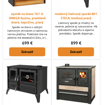
sporák na drevo 701-G
moderný liatinový sporák 801
OMEGA Kuzine, presklené
STELA, bordový pravý
dvere, kapučíno, pravý
Liatinový sporák je vhodný na
varenie, pečenie aj vykurovanie. Má
Sporák na drevo s veľkým
jednoduchú obsluhu a úspornú
liatinovým ohniskom a liatinovou
prevádzku. Sporák disponuje
varnou platňou. Praktická rúra na
varnými platňami, regulátorom
pečenie má dostatočnú šírku, a to
prívodu vzduchu do ohniska. Sporák
45 cm a na dvierkach sa nachádza
699 €
899 €
je vhodný na varenie, pečenie aj
praktický teplomer.
vykurovanie. Má jednoduchú
obsluhu a úspornú prevádzku.
Zobraziť
Zobraziť
Sporák disponuje varnými platňami,
regulátorom prívodu vzduchu a
prúdenia tepla, praktickými
dvierkami ohniska a...