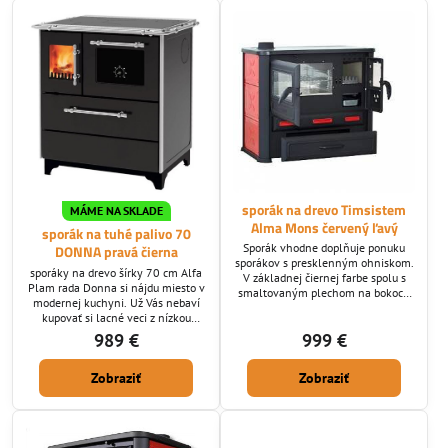
sporáka na tuhé palivo. Dymovod
ktorý potrebujete nám zadajte pri
vypisovaní objednávky:...
sporák na drevo Timsistem
MÁME NA SKLADE
Alma Mons červený ľavý
sporák na tuhé palivo 70
Sporák vhodne doplňuje ponuku
DONNA pravá čierna
sporákov s presklenným ohniskom.
sporáky na drevo šírky 70 cm Alfa
V základnej čiernej farbe spolu s
Plam rada Donna si nájdu miesto v
smaltovaným plechom na bokoch
modernej kuchyni. Už Vás nebaví
zapadne do akéhokoľvek interiéru.
kupovať si lacné veci z nízkou
Napojenie je ľavé horné alebo
životnosťou? Vysoko kvalitné
989 €
999 €
zadné a dá sa meniť.
použité materiály zabezpečia dlhú
životnosť. Samozrejmosťou je
Zobraziť
Zobraziť
šamotové ohnisko s horným
šamotovým deflektorom na
zvýšenie účinnosti spaľovania
sporáka na drevo. Dymovod ktorý
potrebujete nám zadajte pri