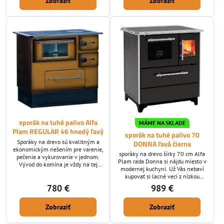
Zobraziť
Zobraziť
a bočné.
sporák na tuhé palivo Alfa
MÁME NA SKLADE
Plam REGULAR 46 hnedý ľavý
sporák na tuhé palivo 70
Sporáky na drevo sú kvalitným a
DONNA ľavá čierna
ekonomickým riešením pre varenie,
sporáky na drevo šírky 70 cm Alfa
pečenie a vykurovanie v jednom.
Plam rada Donna si nájdu miesto v
Vývod do komína je vždy na tej
modernej kuchyni. Už Vás nebaví
strane kde je rúra na pečenie.
kupovať si lacné veci z nízkou
Napojenie je u tohoto modelu horné
životnosťou? Vysoko kvalitné
780 €
989 €
a bočné.
použité materiály zabezpečia dlhú
životnosť. Samozrejmosťou je
Zobraziť
Zobraziť
šamotové ohnisko s horným
šamotovým deflektorom na
zvýšenie účinnosti spaľovania