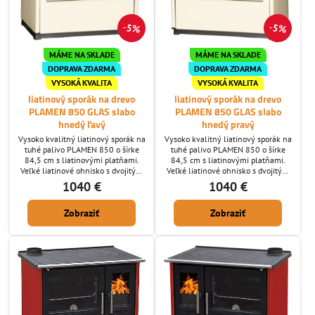
5%
5%
MÁME NA SKLADE
MÁME NA SKLADE
DOPRAVA ZDARMA
DOPRAVA ZDARMA
VYSOKÁ KVALITA
VYSOKÁ KVALITA
liatinový sporák na drevo
liatinový sporák na drevo
PLAMEN 850 GLAS slabo
PLAMEN 850 GLAS slabo
hnedý ľavý
hnedý pravý
Vysoko kvalitný liatinový sporák na
Vysoko kvalitný liatinový sporák na
tuhé palivo PLAMEN 850 o šírke
tuhé palivo PLAMEN 850 o šírke
84,5 cm s liatinovými platňami.
84,5 cm s liatinovými platňami.
Veľké liatinové ohnisko s dvojitým
Veľké liatinové ohnisko s dvojitým
spaľovaním, veľká smaltovaná rúra
spaľovaním, veľká smaltovaná rúra
1040 €
1040 €
na pečenie, samočistiace sklo. Ak
na pečenie, samočistiace sklo. Ak
hľadáte vysokú kvalitu za dobrú
hľadáte vysokú kvalitu za dobrú
Zobraziť
Zobraziť
cenu tak ste tu správne. Ponúkame
cenu tak ste tu správne. Ponúkame
Vám kvalitný sporák prevedený z
Vám kvalitný sporák prevedený z
liatiny najvyššej kvality potiahnutú
liatiny najvyššej kvality potiahnutú
teflómon, ktorá je vyrábaná pod
teflónom, ktorá je vyrábaná pod
vysokým tlakom a je bez...
vysokým tlakom a je bez...