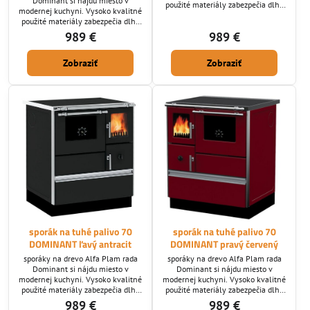
Dominant si nájdu miesto v
použité materiály zabezpečia dlhú
modernej kuchyni. Vysoko kvalitné
životnosť. Dymovod ktorý
použité materiály zabezpečia dlhú
potrebujete nám zadajte pri
životnosť. Dymovod ktorý
989 €
989 €
vypisovaní objednávky: horný/
potrebujete nám zadajte pri
zadný /bočný. - ECO Design norma :
vypisovaní objednávky: horný/
ÁNO
Zobraziť
Zobraziť
zadný /bočný. - ECO Design norma :
ÁNO
sporák na tuhé palivo 70
sporák na tuhé palivo 70
DOMINANT ľavý antracit
DOMINANT pravý červený
sporáky na drevo Alfa Plam rada
sporáky na drevo Alfa Plam rada
Dominant si nájdu miesto v
Dominant si nájdu miesto v
modernej kuchyni. Vysoko kvalitné
modernej kuchyni. Vysoko kvalitné
použité materiály zabezpečia dlhú
použité materiály zabezpečia dlhú
životnosť. Dymovod ktorý
životnosť. Dymovod ktorý
989 €
989 €