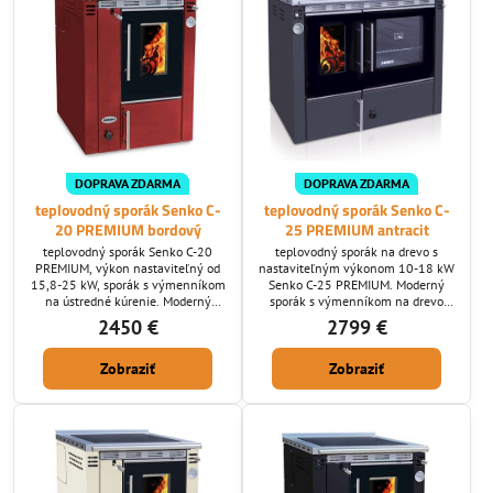
DOPRAVA ZDARMA
DOPRAVA ZDARMA
teplovodný sporák Senko C-
teplovodný sporák Senko C-
20 PREMIUM bordový
25 PREMIUM antracit
teplovodný sporák Senko C-20
teplovodný sporák na drevo s
PREMIUM, výkon nastaviteľný od
nastaviteľným výkonom 10-18 kW
15,8-25 kW, sporák s výmenníkom
Senko C-25 PREMIUM. Moderný
na ústredné kúrenie. Moderný
sporák s výmenníkom na drevo
sporák s výmenníkom bez rúry na
ktorý vie očariť kvalitným
2450 €
2799 €
pečenie, sporák na drevo s
prevedením v chrómovaných
chrómovanými doplnkami. Pri
doplnkoch a nerezového rámu.
Zobraziť
Zobraziť
sporáku mnohý ocenia veľké
Klienti hlavne ocenia veľké
ohnisko s kvalitným termálnym
ohnisko s terciálnym spaľovaním a
spaľovaním.
veľkú rúru na pečenie. V
neposlednej rade u tohoto výrobku
môžeme oceniť dvojité sklo na
ohnisku aj na rúre na pečenie.