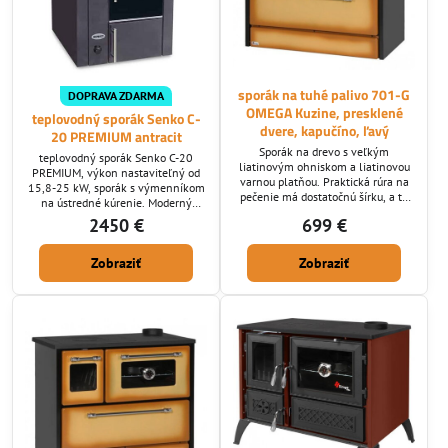
sporák na tuhé palivo 701-G
DOPRAVA ZDARMA
OMEGA Kuzine, presklené
teplovodný sporák Senko C-
dvere, kapučíno, ľavý
20 PREMIUM antracit
Sporák na drevo s veľkým
teplovodný sporák Senko C-20
liatinovým ohniskom a liatinovou
PREMIUM, výkon nastaviteľný od
varnou platňou. Praktická rúra na
15,8-25 kW, sporák s výmenníkom
pečenie má dostatočnú šírku, a to
na ústredné kúrenie. Moderný
45 cm a na dvierkach sa nachádza
sporák s výmenníkom bez rúry na
2450 €
699 €
praktický teplomer.
pečenie, sporák na drevo s
chrómovanými doplnkami. Pri
Zobraziť
Zobraziť
sporáku mnohý ocenia veľké
ohnisko s kvalitným termálnym
spaľovaním.