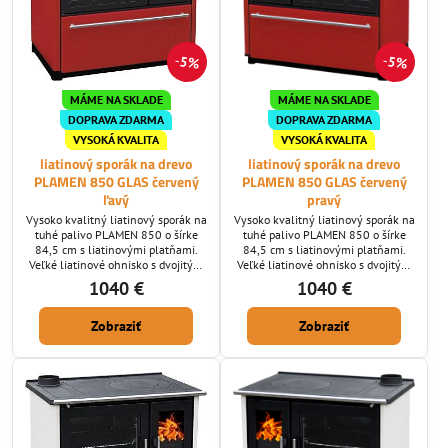
5%
5%
MÁME NA SKLADE
MÁME NA SKLADE
DOPRAVA ZDARMA
DOPRAVA ZDARMA
VYSOKÁ KVALITA
VYSOKÁ KVALITA
liatinový sporák na drevo
liatinový sporák na drevo
PLAMEN 850 GLAS červený
PLAMEN 850 GLAS červený
ľavý
pravý
Vysoko kvalitný liatinový sporák na
Vysoko kvalitný liatinový sporák na
tuhé palivo PLAMEN 850 o šírke
tuhé palivo PLAMEN 850 o šírke
84,5 cm s liatinovými platňami.
84,5 cm s liatinovými platňami.
Veľké liatinové ohnisko s dvojitým
Veľké liatinové ohnisko s dvojitým
spaľovaním, veľká smaltovaná rúra
spaľovaním, veľká smaltovaná rúra
1040 €
1040 €
na pečenie, samočistiace sklo. Ak
na pečenie, samočistiace sklo. Ak
hľadáte vysokú kvalitu za dobrú
hľadáte vysokú kvalitu za dobrú
Zobraziť
Zobraziť
cenu tak ste tu správne. Ponúkame
cenu tak ste tu správne. Ponúkame
Vám kvalitný sporák prevedený z
Vám kvalitný sporák prevedený z
liatiny najvyššej kvality potiahnutú
liatiny najvyššej kvality potiahnutú
teflónom, ktorá je vyrábaná pod
teflónom, ktorá je vyrábaná pod
vysokým tlakom a je bez...
vysokým tlakom a je bez...