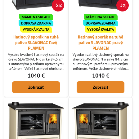
5%
5%
MÁME NA SKLADE
MÁME NA SKLADE
DOPRAVA ZDARMA
DOPRAVA ZDARMA
VYSOKÁ KVALITA
VYSOKÁ KVALITA
liatinový sporák na tuhé
liatinový sporák na tuhé
palivo SLAVONAC ľavý
palivo SLAVONAC pravý
PLAMEN
PLAMEN
Vysoko kvalitný liatinový sporák na
Vysoko kvalitný liatinový sporák na
drevo SLAVONAC N o šírke 84,5 cm
drevo SLAVONAC N o šírke 84,5 cm
s liatinovými platňami upravenými
s liatinovými platňami upravenými
teflónom. Veľké liatinové ohnisko s
teflónom. Veľké liatinové ohnisko s
dvojitým spaľovaním, veľká
dvojitým spaľovaním, veľká
1040 €
1040 €
smaltovaná rúra na pečenie,
smaltovaná rúra na pečenie,
samočistiace sklo. Už máte DOSŤ
samočistiace sklo. Už máte DOSŤ
Zobraziť
Zobraziť
lacných sporákov na tuhé palivo
lacných sporákov na tuhé palivo
ktoré sú za 5 rokov rozpadnuté? Ak
ktoré sú za 5 rokov rozpadnuté? Ak
áno ponúkame Vám kvalitný sporák
áno ponúkame Vám kvalitný sporák
prevedený z liatiny najvyššej
prevedený z liatiny najvyššej
kvality potiahnutú teflónom, ktorá
kvality potiahnutú teflónom, ktorá
je...
je...