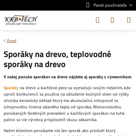
Panel používateľa
Úvod
Sporáky na drevo, teplovodné
sporáky na drevo
V našej ponuke sporákov na drevo nájdete aj sporáky s výmenníkom.
Sporáky
na drevo a kachľové pece sa vyznačujú svojim riešením, kde
oproti konkurencii sa používa na obloženie bočných stien od výšky
ohniska keramický obklad ktorý ma akumulačnú schopnosť so
schopnosťou šírenia sálavého tepla od sporáka. Rôznorodosťou
ponúkaných farebných prevedení u kachľových sporákov na tuhé
palivo sa vie výrobca prispôsobiť vkusu zákazníka.
Naším klientom ponúkame nie len sporák ako produkt ktorý