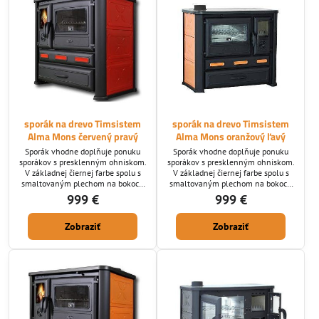
vypisovaní objednávky: horný /
bočný
sporák na drevo Timsistem
sporák na drevo Timsistem
Alma Mons červený pravý
Alma Mons oranžový ľavý
Sporák vhodne doplňuje ponuku
Sporák vhodne doplňuje ponuku
sporákov s presklenným ohniskom.
sporákov s presklenným ohniskom.
V základnej čiernej farbe spolu s
V základnej čiernej farbe spolu s
smaltovaným plechom na bokoch
smaltovaným plechom na bokoch
zapadne do akéhokoľvek interiéru.
zapadne do akéhokoľvek interiéru.
999 €
999 €
Napojenie je pravé horné alebo
Napojenie je ľavé horné alebo
zadné a dá sa meniť.
zadné a dá sa meniť.
Zobraziť
Zobraziť