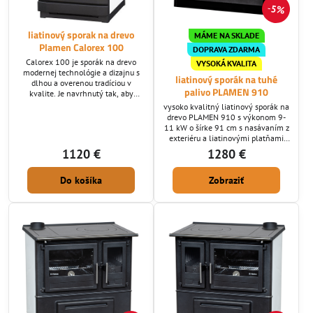
5%
liatinový sporak na drevo
MÁME NA SKLADE
Plamen Calorex 100
DOPRAVA ZDARMA
Calorex 100 je sporák na drevo
VYSOKÁ KVALITA
modernej technológie a dizajnu s
liatinový sporák na tuhé
dlhou a overenou tradíciou v
palivo PLAMEN 910
kvalite. Je navrhnutý tak, aby
zaberal málo miesta a zároveň
vysoko kvalitný liatinový sporák na
zachoval priestrannú rúru. Výkon
drevo PLAMEN 910 s výkonom 9-
7,5-10 kW, spĺňa normu EKOdesign.
11 kW o šírke 91 cm s nasávaním z
Hmotnosť 138 kg, vykurovacia
exteriéru a liatinovými platňami
schopnosť 150 m3. Vyrobené z
upravenými teflónom. Veľká
1120 €
1280 €
vysoko kvalitnej liatiny lisovanej
smaltovaná rúra na pečenie. Sporák
pod tlakom bez nerovností a bublín
má veľké liatinové ohnisko s
narozdiel od Tureckej lacnej liatiny
Do košíka
Zobraziť
účinným dvojitým spaľovaním
a...
(primárne a terciáne). Už máte
DOSŤ lacných sporákov na tuhé
palivo, ktoré sú za 5 rokov
rozpadnuté? Ak áno ponúkame Vám
kvalitný sporák prevedený...