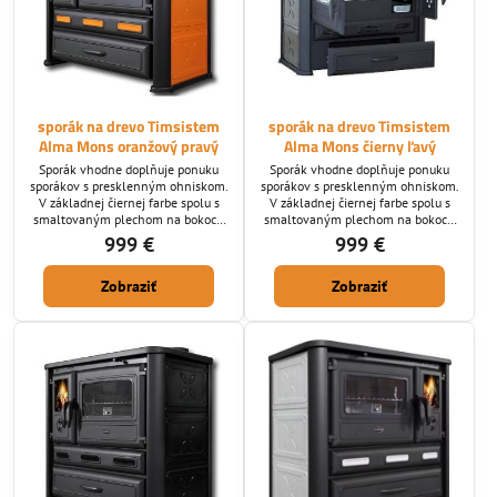
sporák na drevo Timsistem
sporák na drevo Timsistem
Alma Mons oranžový pravý
Alma Mons čierny ľavý
Sporák vhodne doplňuje ponuku
Sporák vhodne doplňuje ponuku
sporákov s presklenným ohniskom.
sporákov s presklenným ohniskom.
V základnej čiernej farbe spolu s
V základnej čiernej farbe spolu s
smaltovaným plechom na bokoch
smaltovaným plechom na bokoch
zapadne do akéhokoľvek interiéru.
zapadne do akéhokoľvek interiéru.
999 €
999 €
Napojenie je pravé horné alebo
Napojenie je ľavé horné alebo
zadné a dá sa meniť.
zadné a dá sa meniť.
Zobraziť
Zobraziť