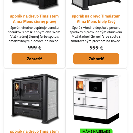
sporák na drevo Timsistem
sporák na drevo Timsistem
Alma Mons čierny pravý
Alma Mons biely ľavý
Sporák vhodne doplňuje ponuku
Sporák vhodne doplňuje ponuku
sporákov s presklenným ohniskom.
sporákov s presklenným ohniskom.
V základnej čiernej farbe spolu s
V základnej čiernej farbe spolu s
smaltovaným plechom na bokoch
smaltovaným plechom na bokoch
zapadne do akéhokoľvek interiéru.
zapadne do akéhokoľvek interiéru.
999 €
999 €
Napojenie je pravé horné alebo
Napojenie je ľavé horné alebo
zadné a dá sa meniť.
zadné a dá sa meniť.
Zobraziť
Zobraziť
sporák na drevo Timsistem
MÁME NA SKLADE