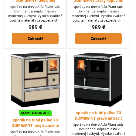
DOMINANT ľavý biely
DOMINANT pravý kapučíno
sporáky na drevo Alfa Plam rada
sporáky na drevo Alfa Plam rada
Dominant si nájdu miesto v
Dominant si nájdu miesto v
modernej kuchyni. Vysoko kvalitné
modernej kuchyni. Vysoko kvalitné
použité materiály zabezpečia dlhú
použité materiály zabezpečia dlhú
životnosť. Dymovod ktorý
životnosť. Dymovod ktorý
989 €
989 €
potrebujete nám zadajte pri
potrebujete nám zadajte pri
vypisovaní objednávky: horný/
vypisovaní objednávky: horný/
Zobraziť
Zobraziť
zadný /bočný. - ECO Design norma :
zadný /bočný. - ECO Design norma :
ÁNO
ÁNO
sporák na tuhé palivo 70
MÁME NA SKLADE
DOMINANT pravý antracit
sporák na tuhé palivo 70
sporáky na drevo Alfa Plam rada
DOMINANT ľavý kapučíno
Dominant si nájdu miesto v
sporáky na drevo Alfa Plam rada
modernej kuchyni. Vysoko kvalitné