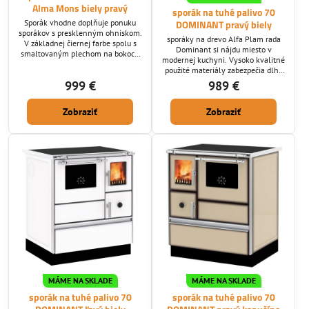
Alma Mons biely pravý
sporák na tuhé palivo 70
Sporák vhodne doplňuje ponuku
DOMINANT pravý biely
sporákov s presklenným ohniskom.
sporáky na drevo Alfa Plam rada
V základnej čiernej farbe spolu s
Dominant si nájdu miesto v
smaltovaným plechom na bokoch
modernej kuchyni. Vysoko kvalitné
zapadne do akéhokoľvek interiéru.
použité materiály zabezpečia dlhú
Napojenie je pravé horné alebo
životnosť. Dymovod ktorý
999 €
989 €
zadné a dá sa meniť.
potrebujete nám zadajte pri
vypisovaní objednávky: horný/
Zobraziť
Zobraziť
zadný /bočný.- ECO Design norma :
ÁNO
MÁME NA SKLADE
MÁME NA SKLADE
sporák na tuhé palivo 70
sporák na tuhé palivo 70