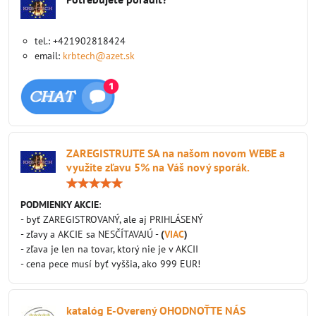
tel.: +421902818424
email:
krbtech@azet.sk
ZAREGISTRUJTE SA na našom novom WEBE a
využite zľavu 5% na Váš nový sporák.
Hodnotenie:
5
/
PODMIENKY AKCIE
:
5
- byť ZAREGISTROVANÝ, ale aj PRIHLÁSENÝ
- zľavy a AKCIE sa NESČÍTAVAJÚ -
(
VIAC
)
- zľava je len na tovar, ktorý nie je v AKCII
- cena pece musí byť vyššia, ako 999 EUR!
katalóg E-Overený OHODNOŤTE NÁS