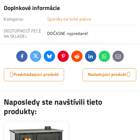
Doplnkové informácie
Kategória:
Sporáky na tuhé palivo
DOSTUPNOSŤ PECE
DOČASNE vypredané!
NA SKLADE::
Facebook
Twitter
Bluesky
Pinterest
Reddit
LinkedIn
WhatsApp
E-
mail
Predchádzajúci produkt
Nasledujúci produkt
Naposledy ste navštívili tieto
produkty: