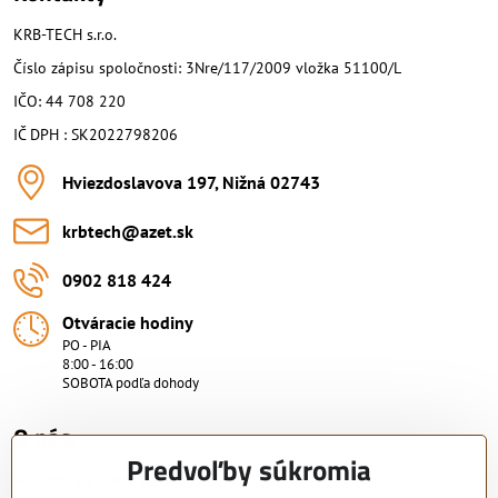
KRB-TECH s.r.o.
Číslo zápisu spoločnosti: 3Nre/117/2009 vložka 51100/L
IČO: 44 708 220
IČ DPH : SK2022798206
Hviezdoslavova 197, Nižná 02743
krbtech​@azet​.sk
0902 818 424
Otváracie hodiny
PO - PIA
8:00 - 16:00
SOBOTA podľa dohody
O nás.
Predvoľby súkromia
Viac ako 15 rokov skúsenosti.