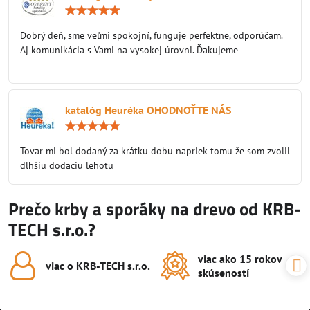
Hodnotenie:
5
/
Dobrý deň, sme veľmi spokojní, funguje perfektne, odporúčam.
5
Aj komunikácia s Vami na vysokej úrovni. Ďakujeme
katalóg Heuréka OHODNOŤTE NÁS
Hodnotenie:
5
/
Tovar mi bol dodaný za krátku dobu napriek tomu že som zvolil
5
dlhšiu dodaciu lehotu
Prečo krby a sporáky na drevo od KRB-
TECH s.r.o.?
viac ako 15 rokov
viac o KRB-TECH s​.r​.o​.
skúseností