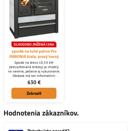
DLHODOBO ZNÍŽENÁ CENA
sporák na tuhé palivo Pro
PANONIA biela, pravý horný
Sporák na drevo 10,54 kW
(drevo/drevené brikety) je vhodný
na varenie, pečenie aj vykurovanie.
Obrázok má len informatívni
charakter, predávaná farba
630 €
starosvetská biela - taká špinavá
biela. Sporák na tuhé palivo má
Zobraziť
jednoduchú obsluhu a úspornú
prevádzku.
Hodnotenia zákazníkov.
Potrebujete poradiť?