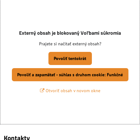
Externý obsah je blokovaný Voľbami súkromia
Prajete si načítať externý obsah?
Povoliť tentokrát
Povoliť a zapamätať - súhlas s druhom cookie: Funkčné
Otvoriť obsah v novom okne
Kontakty