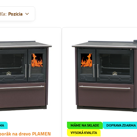
dľa:
Pozícia
MA
MÁME NA SKLADE
DOPRAVA ZDARMA
sporák na drevo PLAMEN
VYSOKÁ KVALITA