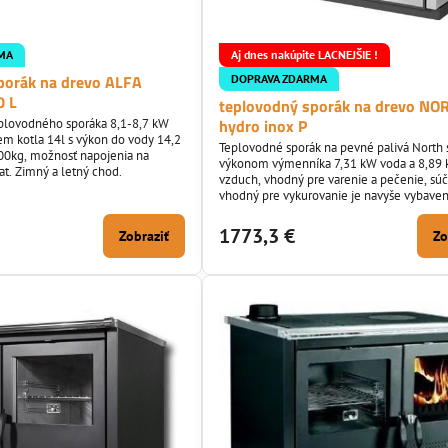
MA
Aj dnes nakúpite LACNEJŠIE !
porák na drevo ALFA
DOPRAVA ZDARMA
0 L
teplovodný sporák na drevo NO
hydro inox P
plovodného sporáka 8,1-8,7 kW
jem kotla 14l s výkon do vody 14,2
Teplovodné sporák na pevné palivá North 
200kg, možnosť napojenia na
výkonom výmenníka 7,31 kW voda a 8,89
tat. Zimný a letný chod.
vzduch, vhodný pre varenie a pečenie, sú
vhodný pre vykurovanie je navyše vybave
výmenníkom na 13,5 litra. Spĺňa kritéria
EKOPROJEKTU.
1773,3 €
Zobraziť
Zo