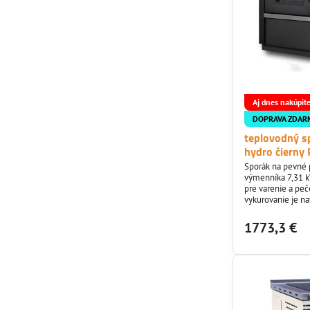
Aj dnes nakúpit
DOPRAVA ZDAR
teplovodný s
hydro čierny 
Sporák na pevné 
výmenníka 7,31 k
pre varenie a pe
vykurovanie je 
13,5 litra. Spĺňa
1773,3 €