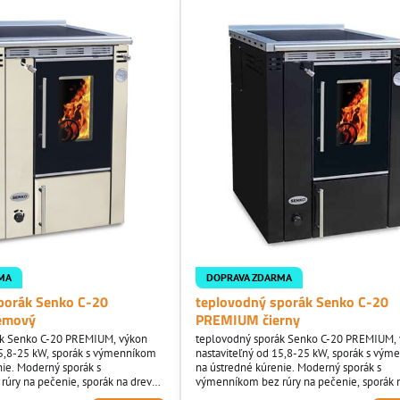
MA
DOPRAVA ZDARMA
porák Senko C-20
teplovodný sporák Senko C-20
émový
PREMIUM čierny
ák Senko C-20 PREMIUM, výkon
teplovodný sporák Senko C-20 PREMIUM,
15,8-25 kW, sporák s výmenníkom
nastaviteľný od 15,8-25 kW, sporák s vý
nie. Moderný sporák s
na ústredné kúrenie. Moderný sporák s
úry na pečenie, sporák na drevo s
výmenníkom bez rúry na pečenie, sporák n
plnkami. Pri sporáku mnohý
chrómovanými doplnkami. Pri sporáku m