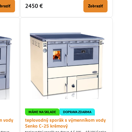
nym
ocenia veľké ohnisko s kvalitným termálnym
2450 €
braziť
Zobraziť
spaľovaním.
MÁME NA SKLADE
DOPRAVA ZDARMA
m vody
teplovodný sporák s výmenníkom vody
Senko C-25 krémový