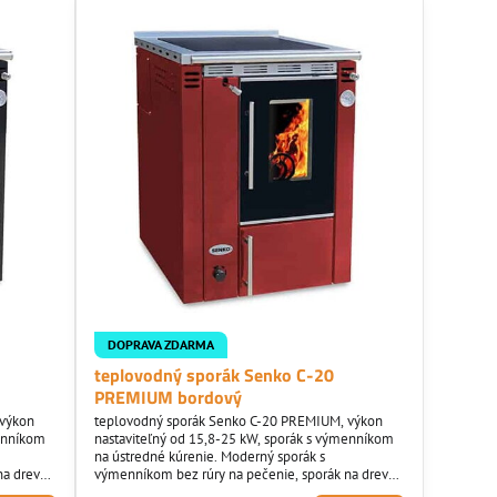
DOPRAVA ZDARMA
teplovodný sporák Senko C-20
PREMIUM bordový
 výkon
teplovodný sporák Senko C-20 PREMIUM, výkon
menníkom
nastaviteľný od 15,8-25 kW, sporák s výmenníkom
na ústredné kúrenie. Moderný sporák s
a drevo s
výmenníkom bez rúry na pečenie, sporák na drevo s
nohý
chrómovanými doplnkami. Pri sporáku mnohý