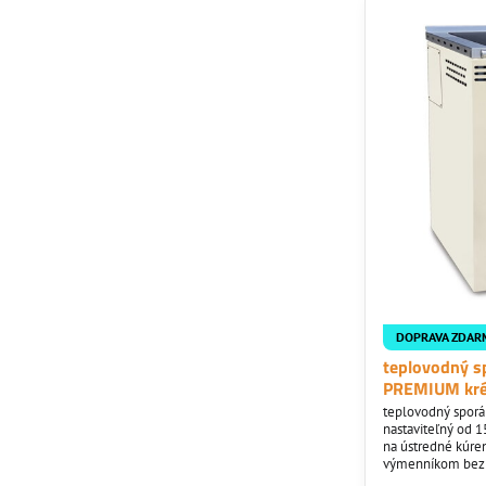
DOPRAVA ZDAR
teplovodný s
PREMIUM kr
teplovodný spor
nastaviteľný od 
na ústredné kúre
výmenníkom bez r
chrómovanými do