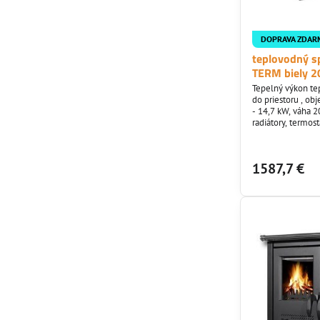
DOPRAVA ZDAR
teplovodný s
TERM biely 2
Tepelný výkon te
do priestoru , ob
- 14,7 kW, váha 
radiátory, termos
1587,7 €