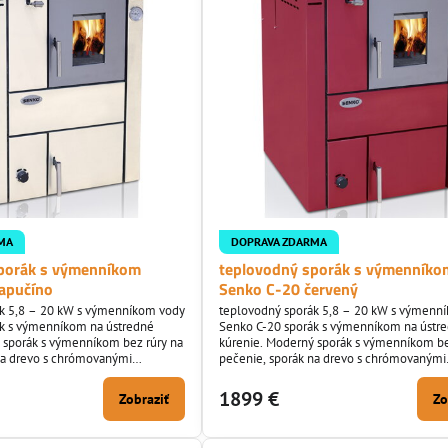
MA
DOPRAVA ZDARMA
porák s výmenníkom
teplovodný sporák s výmenníko
apučíno
Senko C-20 červený
ák 5,8 – 20 kW s výmenníkom vody
teplovodný sporák 5,8 – 20 kW s výmenn
k s výmenníkom na ústredné
Senko C-20 sporák s výmenníkom na ústr
 sporák s výmenníkom bez rúry na
kúrenie. Moderný sporák s výmenníkom be
na drevo s chrómovanými
pečenie, sporák na drevo s chrómovanými
stnenie vývodu do komína len
doplnkami. Umiestnenie vývodu do komína len
zadné a bočné.
1899 €
Zobraziť
Zo