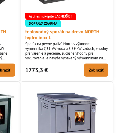
Aj dnes nakúpite LACNEJŠIE !
DOPRAVA ZDARMA
RTH
teplovodný sporák na drevo NORTH
hydro inox L
s
Sporák na pevné palivá North s výkonom
 kW
výmenníka 7,31 kW voda a 8,89 kW vzduch, vhodný
časne
pre varenie a pečenie, súčasne vhodný pre
ný
vykurovanie je navyše vybavený výmenníkom na
13,5 litra. Spĺňa kritéria EKOPROJEKT.
1773,3 €
braziť
Zobraziť