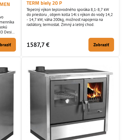
TERM biely 20 P
LAMEN
Tepelný výkon teplovodného sporáka 8,1-8,7 kW
do priestoru , objem kotla 14l s výkon do vody 14,2
vo
- 14,7 kW, váha 200kg, možnosť napojenia na
ýmenníka
radiátory, termostat. Zimný a letný chod.
ysokú
ECO Design
1587,7 €
braziť
Zobraziť