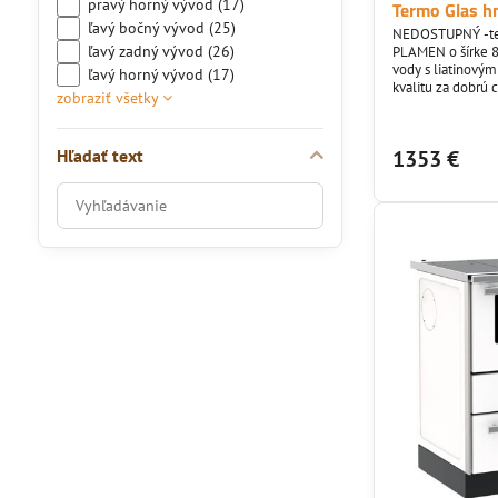
pravý horný vývod (17)
Termo Glas h
ľavý bočný vývod (25)
NEDOSTUPNÝ -tep
ľavý zadný vývod (26)
PLAMEN o šírke 
vody s liatinovým
ľavý horný vývod (17)
kvalitu za dobrú ce
zobraziť všetky
Design norma : N
Hľadať text
1353 €
Prehľadať
výsledky
filtra
fulltextom