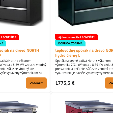
e LACNEJŠIE !
Aj dnes nakúpite LACNEJŠIE !
MA
DOPRAVA ZDARMA
porák na drevo NORTH
teplovodný sporák na drevo NO
P
hydro čierny L
palivá North s výkonom
Sporák na pevné palivá North s výkonom
W voda a 8,89 kW vzduch, vhodný
výmenníka 7,31 kW voda a 8,89 kW vzduc
čenie, súčasne vhodný pre
pre varenie a pečenie, súčasne vhodný pr
navyše vybavený výmenníkom na
vykurovanie je navyše vybavený výmenní
 kritéria EKOPROJEKTU.
13,5 litra. Spĺňa kritéria EKOPROJEKTU.
1773,3 €
Zobraziť
Zo