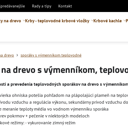
jpredávanejšie
Rady a tipy
Kontakt
y na drevo
Krby - teplovodné krbové vložky
Krbové kachle
P
na drevo
sporáky s výmenníkom teplovodné
 na drevo s výmenníkom, teplov
osti a prevedenia teplovodných sporákov na drevo s výmenníko
dvierka ohniska potešia pohľadom na plápolajúci plameň na tep
prívodu vzduchu a regulácia výkonu, sekundárny prívod vzduchu d
re meranie teploty média vo vodnom výmenníku sporáka
ohrev pokrmov + pečenie v niektorých modeloch
kové režimy: - vykurovanie zimný režim