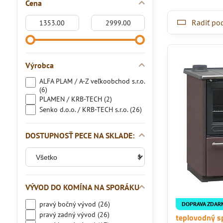
Cena
Od:
Do:
Radiť po
Výrobca
ALFA PLAM / A-Z veľkoobchod s.r.o.
(6)
PLAMEN / KRB-TECH (2)
Senko d.o.o. / KRB-TECH s.r.o. (26)
DOSTUPNOSŤ PECE NA SKLADE:
VÝVOD DO KOMÍNA NA SPORÁKU
pravý bočný vývod (26)
DOPRAVA ZDAR
pravý zadný vývod (26)
teplovodný 