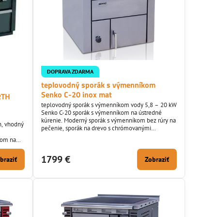
DOPRAVA ZDARMA
teplovodný sporák s výmenníkom
Senko C-20 inox mat
RTH
teplovodný sporák s výmenníkom vody 5,8 – 20 kW
Senko C-20 sporák s výmenníkom na ústredné
kúrenie. Moderný sporák s výmenníkom bez rúry na
h, vhodný
pečenie, sporák na drevo s chrómovanými
e
doplnkami. Umiestnenie vývodu do komína len
kom na
zadné a bočné.
1799 €
braziť
Zobraziť