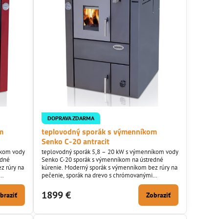
DOPRAVA ZDARMA
m
teplovodný sporák s výmenníkom
Senko C-20 antracit
íkom vody
teplovodný sporák 5,8 – 20 kW s výmenníkom vody
edné
Senko C-20 sporák s výmenníkom na ústredné
z rúry na
kúrenie. Moderný sporák s výmenníkom bez rúry na
pečenie, sporák na drevo s chrómovanými
doplnkami. Umiestnenie vývodu do komína len
zadné a bočné..
1899 €
braziť
Zobraziť