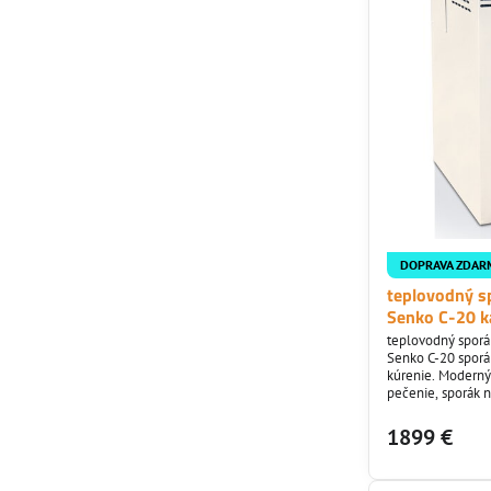
DOPRAVA ZDAR
teplovodný s
Senko C-20 k
teplovodný spor
Senko C-20 sporá
kúrenie. Moderný
pečenie, sporák 
doplnkami. Umie
zadné a bočné.
1899 €