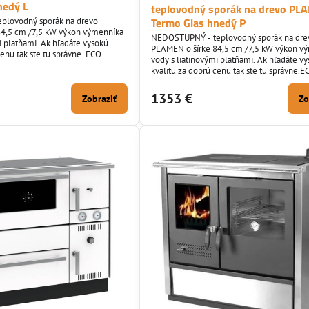
nedý L
teplovodný sporák na drevo P
Termo Glas hnedý P
lovodný sporák na drevo
84,5 cm /7,5 kW výkon výmenníka
NEDOSTUPNÝ - teplovodný sporák na dre
i platňami. Ak hľadáte vysokú
PLAMEN o šírke 84,5 cm /7,5 kW výkon v
nu tak ste tu správne. ECO
vody s liatinovými platňami. Ak hľadáte v
IE
kvalitu za dobrú cenu tak ste tu správne.
norma : NIE
1353 €
Zobraziť
Zo