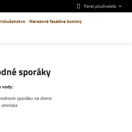
Panel používateľa
ríslušenstvo
Nerezové fasádne komíny
odné sporáky
m vody:
lovodnom sporáku na drevo
o ohniska