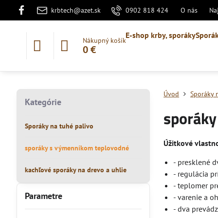
krbtech@azet.sk
0902 818 424
O nás
Na
E-shop krby, sporáky
Sporák
Nákupný košík
0 €
Úvod
Sporáky 
Kategórie
sporáky
Sporáky na tuhé palivo
Úžitkové vlastn
sporáky s výmenníkom teplovodné
- presklené 
kachľové sporáky na drevo a uhlie
- regulácia 
- teplomer p
Parametre
- varenie a 
- dva prevádz