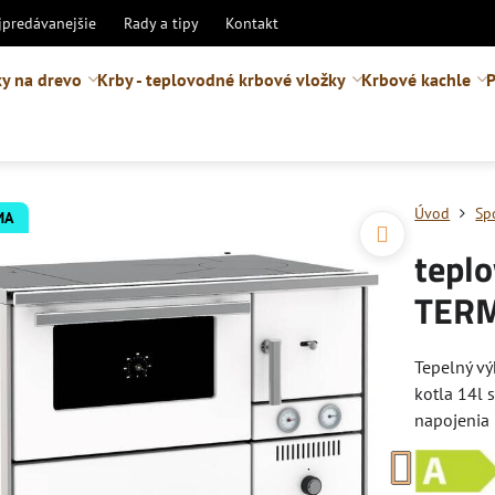
jpredávanejšie
Rady a tipy
Kontakt
y na drevo
Krby - teplovodné krbové vložky
Krbové kachle
P
Úvod
Sp
MA
tepl
TERM
Tepelný vý
kotla 14l 
napojenia 