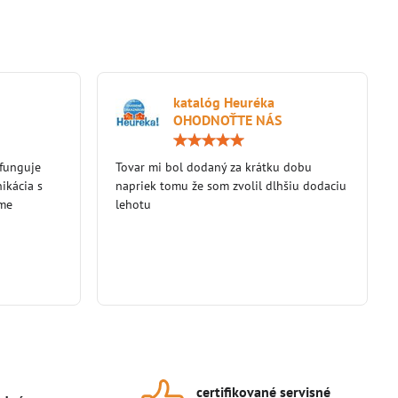
katalóg Heuréka
OHODNOŤTE NÁS
Hodnotenie:
Hodnotenie:
5
5
 funguje
/
Tovar mi bol dodaný za krátku dobu
/
5
5
ikácia s
napriek tomu že som zvolil dlhšiu dodaciu
eme
lehotu
certifikované servisné