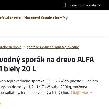
Panel používateľa
ríslušenstvo
Nerezové fasádne komíny
oráky na drevo
sporáky s výmenníkom teplovodné
ovodný sporák na drevo ALFA
 biely 20 L
kon teplovodného sporáka 8,1-8,7 kW do priestoru , objem
s výkon do vody 14,2 - 14,7 kW, váha 200kg, možnosť
na radiátory, termostat. Zimný a letný chod.
Čítajte viac