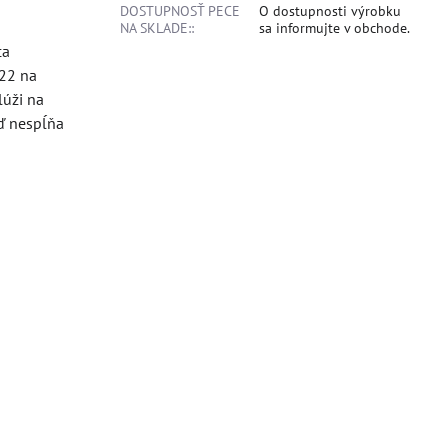
DOSTUPNOSŤ PECE
O dostupnosti výrobku
NA SKLADE::
sa informujte v obchode.
ca
022 na
lúži na
eď nespĺňa