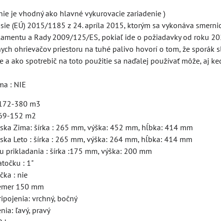
nie je vhodný ako hlavné vykurovacie zariadenie )
sie (EÚ) 2015/1185 z 24. apríla 2015, ktorým sa vykonáva smerni
amentu a Rady 2009/125/ES, pokiaľ ide o požiadavky od roku 2
ych ohrievačov priestoru na tuhé palivo hovorí o tom, že sporák s
e a ako spotrebič na toto použitie sa naďalej používať môže, aj k
ma : NIE
 172-380 m3
 69-152 m2
ska Zima: šírka : 265 mm, výška: 452 mm, hĺbka: 414 mm
ska Leto : šírka : 265 mm, výška: 264 mm, hĺbka: 414 mm
u prikladania : šírka :175 mm, výška: 200 mm
atočku : 1"
čka : nie
emer 150 mm
ipojenia: vrchný, bočný
nia: ľavý, pravý