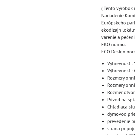
( Tento výrobok 
Nariadenie Komi
Európskeho parl
ekodizajn lokáln
varenie a pečeni
EKO normu.
ECO Design nor
Výhrevnosť :
Výhrevnosť :
Rozmery ohni
Rozmery ohni
Rozmer otvor
Prívod na spi
Chladiaca slu
dymovod pri
prevedenie pr
strana pripoje