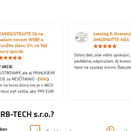
ZAREGISTRUJTE SA na
katalóg E-Overený
našom novom WEBE a
OHODNOŤTE NÁS
využite zľavu 5% na Váš
nový sporák.
Dobrý deň, sme veľmi spokojní,
Hodnotenie:
perfektne, odporúčam. Aj komun
5
 AKCIE
:
/
Vami na vysokej úrovni. Ďakuj
5
GISTROVANÝ, ale aj PRIHLÁSENÝ
KCIE sa NESČÍTAVAJÚ -
(
VIAC
)
en na tovar, ktorý nie je v AKCII
 musí byť vyššia, ako 999 EUR!
KRB-TECH s.r.o.?
okov