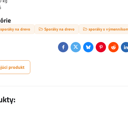
0 kg
5
górie
 sporáky na drevo
Sporáky na drevo
sporáky s výmenníko
Facebook
Twitter
Bluesky
Pinterest
Reddit
L
júci produkt
ukty: