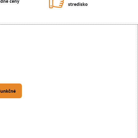
dné ceny
stredisko
 Funkčné