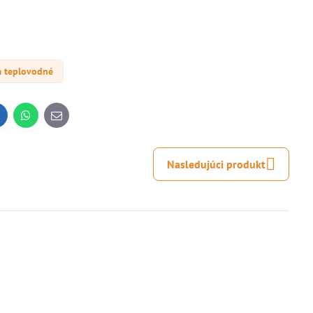
m teplovodné
inkedIn
WhatsApp
E-
mail
Nasledujúci produkt