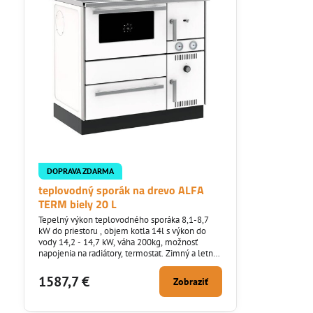
DOPRAVA ZDARMA
teplovodný sporák na drevo ALFA
TERM biely 20 L
Tepelný výkon teplovodného sporáka 8,1-8,7
kW do priestoru , objem kotla 14l s výkon do
vody 14,2 - 14,7 kW, váha 200kg, možnosť
napojenia na radiátory, termostat. Zimný a letný
chod.
1587,7 €
Zobraziť