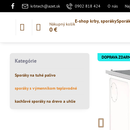
krbtech@azet.sk
0902 818 424
O nás
Na
E-shop krby, sporáky
Sporák
Nákupný košík
0 €
DOPRAVA ZDAR
Kategórie
Sporáky na tuhé palivo
sporáky s výmenníkom teplovodné
kachľové sporáky na drevo a uhlie