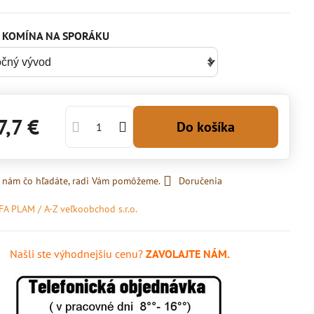
 KOMÍNA NA SPORÁKU
7,7 €
Do košíka
 nám čo hľadáte, radi Vám pomôžeme.
Doručenia
FA PLAM / A-Z veľkoobchod s.r.o.
Našli ste výhodnejšiu cenu?
ZAVOLAJTE NÁM.