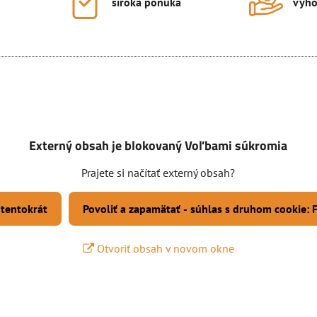
široká ponuka
výho
Externý obsah je blokovaný Voľbami súkromia
Prajete si načítať externý obsah?
 tentokrát
Povoliť a zapamätať - súhlas s druhom cookie:
Otvoriť obsah v novom okne