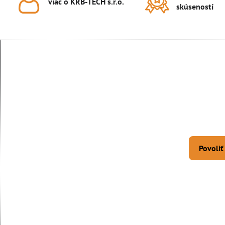
viac o KRB-TECH s​.r​.o​.
skúseností
Povoliť