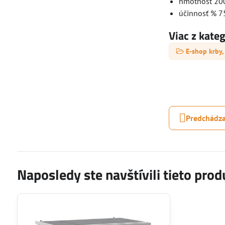
hmotnosť 20
účinnosť % 7
Viac z kate
E-shop krby,
Predchádza
Naposledy ste navštívili tieto prod