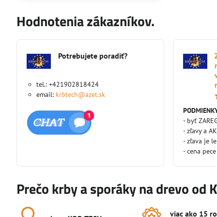
Hodnotenia zákazníkov.
Potrebujete poradiť?
tel.: +421902818424
email:
krbtech@azet.sk
PODMIENKY
- byť ZARE
- zľavy a A
- zľava je l
- cena pece
Prečo krby a sporáky na drevo od 
viac ako 15 r