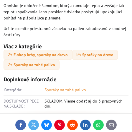
Ohnisko je obložené šamotom, ktorý akumuluje teplo a zvyšuje tak
teplotu spaľovania. Jeho presklené dvierka poskytujú upokojujúci
pohľad na plápolajúce plamene.
Určite oceníte priestrannú zásuvku na palivo zabudovanú v spodnej
časti rúry.
Viac z kategórie
E-shop krby, sporáky na drevo
Sporáky na drevo
Sporáky na tuhé palivo
Doplnkové informácie
Kategória:
Sporáky na tuhé palivo
DOSTUPNOSŤ PECE
SKLADOM. Vieme dodať aj do 3 pracovných
NA SKLADE::
dní.
Facebook
Twitter
Bluesky
Pinterest
Reddit
LinkedIn
WhatsApp
E-
mail