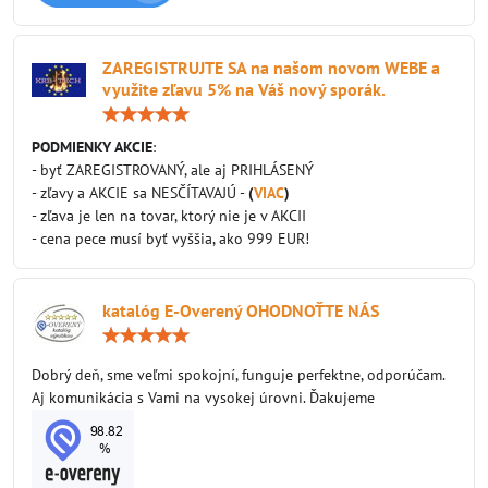
ZAREGISTRUJTE SA na našom novom WEBE a
využite zľavu 5% na Váš nový sporák.
Hodnotenie:
5
/
PODMIENKY AKCIE
:
5
- byť ZAREGISTROVANÝ, ale aj PRIHLÁSENÝ
- zľavy a AKCIE sa NESČÍTAVAJÚ -
(
VIAC
)
- zľava je len na tovar, ktorý nie je v AKCII
- cena pece musí byť vyššia, ako 999 EUR!
katalóg E-Overený OHODNOŤTE NÁS
Hodnotenie:
5
/
Dobrý deň, sme veľmi spokojní, funguje perfektne, odporúčam.
5
Aj komunikácia s Vami na vysokej úrovni. Ďakujeme