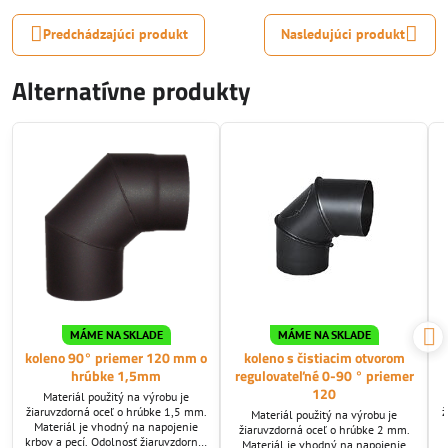
Predchádzajúci produkt
Nasledujúci produkt
Alternatívne produkty
MÁME NA SKLADE
MÁME NA SKLADE
koleno 90° priemer 120 mm o
koleno s čistiacim otvorom
hrúbke 1,5mm
regulovateľné 0-90 ° priemer
120
Materiál použitý na výrobu je
žiaruvzdorná oceľ o hrúbke 1,5 mm.
ž
Materiál použitý na výrobu je
Materiál je vhodný na napojenie
žiaruvzdorná oceľ o hrúbke 2 mm.
krbov a pecí. Odolnosť žiaruvzdornej
Materiál je vhodný na napojenie