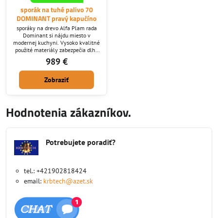
sporák na tuhé palivo 70
DOMINANT pravý kapučíno
sporáky na drevo Alfa Plam rada
Dominant si nájdu miesto v
modernej kuchyni. Vysoko kvalitné
použité materiály zabezpečia dlhú
životnosť. Dymovod ktorý
989 €
potrebujete nám zadajte pri
vypisovaní objednávky: horný/
Zobraziť
zadný /bočný. - ECO Design norma :
ÁNO
Hodnotenia zákazníkov.
Potrebujete poradiť?
tel.: +421902818424
email:
krbtech@azet.sk