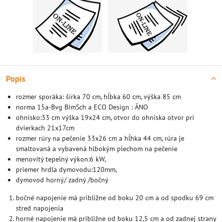
Popis
rozmer sporáka: šírka 70 cm, hĺbka 60 cm, výška 85 cm
norma 15a-Bvg BimSch a ECO Design : ÁNO
ohnisko:33 cm výška 19x24 cm, otvor do ohniska otvor pri
dvierkach 21x17cm
rozmer rúry na pečenie 33x26 cm a hĺhka 44 cm, rúra je
smaltovaná a vybavená hlbokým plechom na pečenie
menovitý tepelný výkon:6 kW,
priemer hrdla dymovodu:120mm,
dymovod horný/ zadný /bočný
bočné napojenie má približne od boku 20 cm a od spodku 69 cm
stred napojenia
horné napojenie má približne od boku 12,5 cm a od zadnej strany