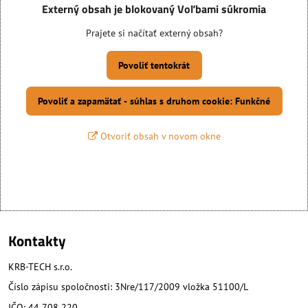
Externý obsah je blokovaný Voľbami súkromia
Prajete si načítať externý obsah?
Povoliť tentokrát
Povoliť a zapamätať - súhlas s druhom cookie: Funkčné
Otvoriť obsah v novom okne
Kontakty
KRB-TECH s.r.o.
Číslo zápisu spoločnosti: 3Nre/117/2009 vložka 51100/L
IČO: 44 708 220