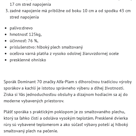
17 cm stred napojenia
zadné napojenie má približne od boku 10 cm a od spodku 43 cm
stred napojenia
palivo:drevo
hmotnosť 125kg,
účinnosť: 76 %,
príslušenstvo: hlboký plech smaltovaný
oceľova varná platňa z vysoko odolnej žiaruvzdornej ocele
presklenné ohnisko
Sporák Dominant 70 značky Alfa-Plam s dlhoročnou tradíciou výroby
sporákov a kachlí je istotou správneho výberu a dlhej životnosti.
Získa si Vás jednoduchosťou obsluhy a dizajnom hodiacim sa aj do
moderne vybavených priestorov.
Plášť sporáka s praktickým poklopom je zo smaltovaného plechu,
ktorý sa ľahko čistí a odoláva vysokým teplotám. Presklené dvierka
rúry sú vybavené teplomerom a ako súčasť výbavy poteší aj hlboký
smaltovaný plech na pečenie.