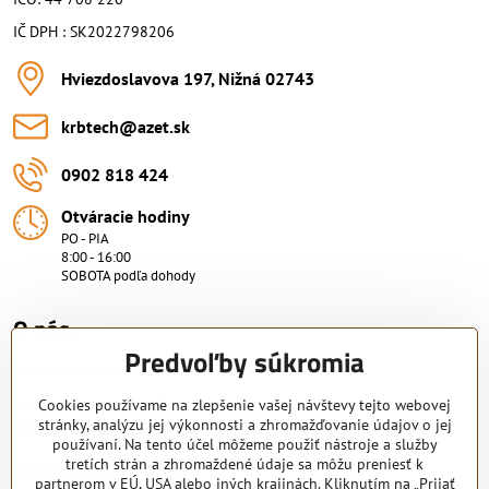
IČ DPH : SK2022798206
Hviezdoslavova 197, Nižná 02743
krbtech​@azet​.sk
0902 818 424
Otváracie hodiny
PO - PIA
8:00 - 16:00
SOBOTA podľa dohody
O nás.
Predvoľby súkromia
Viac ako 15 rokov skúsenosti.
Nakupujte od overeného predajcu s certifikovaným servisným
Cookies používame na zlepšenie vašej návštevy tejto webovej
stránky, analýzu jej výkonnosti a zhromažďovanie údajov o jej
strediskom. KRB-TECH s.r.o.
používaní. Na tento účel môžeme použiť nástroje a služby
Pridajte sa k nám
tretích strán a zhromaždené údaje sa môžu preniesť k
partnerom v EÚ, USA alebo iných krajinách. Kliknutím na „Prijať