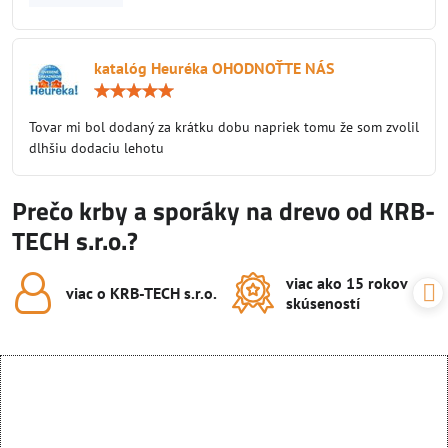
katalóg Heuréka OHODNOŤTE NÁS
Hodnotenie:
5
/
Tovar mi bol dodaný za krátku dobu napriek tomu že som zvolil
5
dlhšiu dodaciu lehotu
Prečo krby a sporáky na drevo od KRB-
TECH s.r.o.?
viac ako 15 rokov
viac o KRB-TECH s​.r​.o​.
skúseností