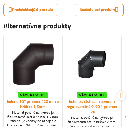
Predchádzajúci produkt
Nasledujúci produkt
Alternatívne produkty
MÁME NA SKLADE
MÁME NA SKLADE
koleno 90° priemer 120 mm o
koleno s čistiacim otvorom
hrúbke 1,5mm
regulovateľné 0-90 ° priemer
120
Materiál použitý na výrobu je
žiaruvzdorná oceľ o hrúbke 1,5 mm.
ž
Materiál použitý na výrobu je
Materiál je vhodný na napojenie
žiaruvzdorná oceľ o hrúbke 2 mm.
krbov a pecí. Odolnosť žiaruvzdornej
Materiál je vhodný na napojenie