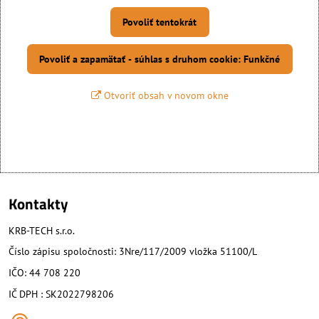
Povoliť tentokrát
Povoliť a zapamätať - súhlas s druhom cookie: Funkčné
Otvoriť obsah v novom okne
Kontakty
KRB-TECH s.r.o.
Číslo zápisu spoločnosti: 3Nre/117/2009 vložka 51100/L
IČO: 44 708 220
IČ DPH : SK2022798206