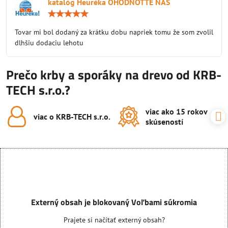
katalóg Heuréka OHODNOŤTE NÁS
Hodnotenie:
5
/
Tovar mi bol dodaný za krátku dobu napriek tomu že som zvolil
5
dlhšiu dodaciu lehotu
Prečo krby a sporáky na drevo od KRB-
TECH s.r.o.?
viac ako 15 rokov
viac o KRB-TECH s​.r​.o​.
skúseností
Externý obsah je blokovaný Voľbami súkromia
Prajete si načítať externý obsah?