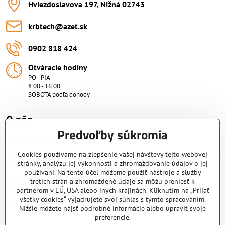
Hviezdoslavova 197, Nižná 02743
krbtech​@azet​.sk
0902 818 424
Otváracie hodiny
PO - PIA
8:00 - 16:00
SOBOTA podľa dohody
O nás.
Predvoľby súkromia
Viac ako 15 rokov skúsenosti.
Nakupujte od overeného predajcu s certifikovaným servisným
Cookies používame na zlepšenie vašej návštevy tejto webovej
stránky, analýzu jej výkonnosti a zhromažďovanie údajov o jej
strediskom. KRB-TECH s.r.o.
používaní. Na tento účel môžeme použiť nástroje a služby
Pridajte sa k nám
tretích strán a zhromaždené údaje sa môžu preniesť k
partnerom v EÚ, USA alebo iných krajinách. Kliknutím na „Prijať
všetky cookies“ vyjadrujete svoj súhlas s týmto spracovaním.
Facebook
Nižšie môžete nájsť podrobné informácie alebo upraviť svoje
preferencie.