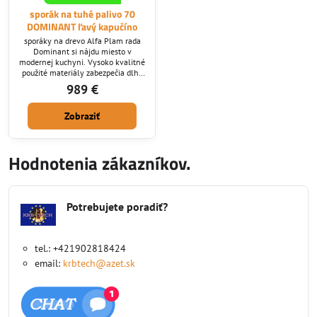
sporák na tuhé palivo 70
DOMINANT ľavý kapučíno
sporáky na drevo Alfa Plam rada
Dominant si nájdu miesto v
modernej kuchyni. Vysoko kvalitné
použité materiály zabezpečia dlhú
životnosť. Dymovod ktorý
989 €
potrebujete nám zadajte pri
vypisovaní objednávky: horný/
Zobraziť
zadný /bočný. - ECO Design norma :
ÁNO
Hodnotenia zákazníkov.
Potrebujete poradiť?
tel.: +421902818424
email:
krbtech@azet.sk