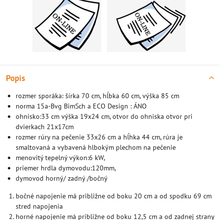
Popis
rozmer sporáka: šírka 70 cm, hĺbka 60 cm, výška 85 cm
norma 15a-Bvg BimSch a ECO Design : ÁNO
ohnisko:33 cm výška 19x24 cm, otvor do ohniska otvor pri
dvierkach 21x17cm
rozmer rúry na pečenie 33x26 cm a hĺhka 44 cm, rúra je
smaltovaná a vybavená hlbokým plechom na pečenie
menovitý tepelný výkon:6 kW,
priemer hrdla dymovodu:120mm,
dymovod horný/ zadný /bočný
bočné napojenie má približne od boku 20 cm a od spodku 69 cm
stred napojenia
horné napojenie má približne od boku 12,5 cm a od zadnej strany