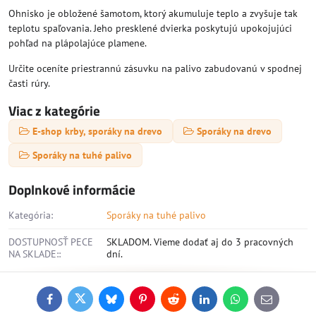
Ohnisko je obložené šamotom, ktorý akumuluje teplo a zvyšuje tak
teplotu spaľovania. Jeho presklené dvierka poskytujú upokojujúci
pohľad na plápolajúce plamene.
Určite oceníte priestrannú zásuvku na palivo zabudovanú v spodnej
časti rúry.
Viac z kategórie
E-shop krby, sporáky na drevo
Sporáky na drevo
Sporáky na tuhé palivo
Doplnkové informácie
Kategória:
Sporáky na tuhé palivo
DOSTUPNOSŤ PECE
SKLADOM. Vieme dodať aj do 3 pracovných
NA SKLADE::
dní.
Facebook
Twitter
Bluesky
Pinterest
Reddit
LinkedIn
WhatsApp
E-
mail