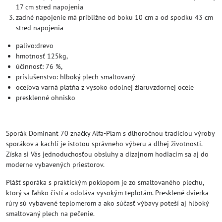
17 cm stred napojenia
zadné napojenie má približne od boku 10 cm a od spodku 43 cm
stred napojenia
palivo:drevo
hmotnosť 125kg,
účinnosť: 76 %,
príslušenstvo: hlboký plech smaltovaný
oceľova varná platňa z vysoko odolnej žiaruvzdornej ocele
presklenné ohnisko
Sporák Dominant 70 značky Alfa-Plam s dlhoročnou tradíciou výroby
sporákov a kachlí je istotou správneho výberu a dlhej životnosti.
Získa si Vás jednoduchosťou obsluhy a dizajnom hodiacim sa aj do
moderne vybavených priestorov.
Plášť sporáka s praktickým poklopom je zo smaltovaného plechu,
ktorý sa ľahko čistí a odoláva vysokým teplotám. Presklené dvierka
rúry sú vybavené teplomerom a ako súčasť výbavy poteší aj hlboký
smaltovaný plech na pečenie.