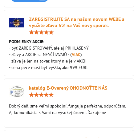
ZAREGISTRUJTE SA na našom novom WEBE a
využite zľavu 5% na Váš nový sporák.
Hodnotenie:
5
/
PODMIENKY AKCIE
:
5
- byť ZAREGISTROVANÝ, ale aj PRIHLÁSENÝ
- zľavy a AKCIE sa NESČÍTAVAJÚ -
(
VIAC
)
- zľava je len na tovar, ktorý nie je v AKCII
- cena pece musí byť vyššia, ako 999 EUR!
katalóg E-Overený OHODNOŤTE NÁS
Hodnotenie:
5
/
Dobrý deň, sme veľmi spokojní, funguje perfektne, odporúčam.
5
Aj komunikácia s Vami na vysokej úrovni. Ďakujeme