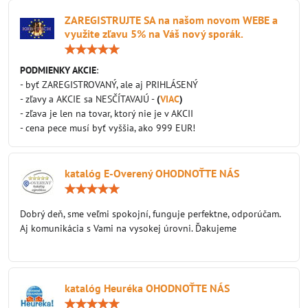
ZAREGISTRUJTE SA na našom novom WEBE a
využite zľavu 5% na Váš nový sporák.
Hodnotenie:
5
/
PODMIENKY AKCIE
:
5
- byť ZAREGISTROVANÝ, ale aj PRIHLÁSENÝ
- zľavy a AKCIE sa NESČÍTAVAJÚ -
(
VIAC
)
- zľava je len na tovar, ktorý nie je v AKCII
- cena pece musí byť vyššia, ako 999 EUR!
katalóg E-Overený OHODNOŤTE NÁS
Hodnotenie:
5
/
Dobrý deň, sme veľmi spokojní, funguje perfektne, odporúčam.
5
Aj komunikácia s Vami na vysokej úrovni. Ďakujeme
katalóg Heuréka OHODNOŤTE NÁS
Hodnotenie: