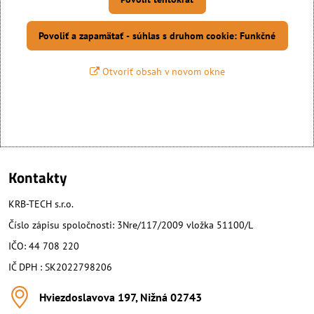
Povoliť a zapamätať - súhlas s druhom cookie: Funkčné
Otvoriť obsah v novom okne
Kontakty
KRB-TECH s.r.o.
Číslo zápisu spoločnosti: 3Nre/117/2009 vložka 51100/L
IČO: 44 708 220
IČ DPH : SK2022798206
Hviezdoslavova 197, Nižná 02743