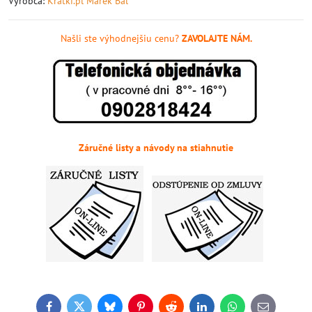
Výrobca:
Kratki.pl Marek Bal
Našli ste výhodnejšiu cenu?
ZAVOLAJTE NÁM.
Záručné listy a návody na stiahnutie
Facebook
Twitter
Bluesky
Pinterest
Reddit
LinkedIn
WhatsApp
E-