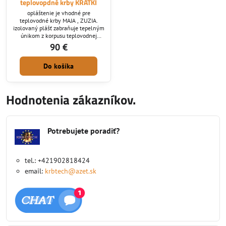
teplovopdné krby KRATKI
opláštenie je vhodné pre
teplovodné krby MAJA , ZUZIA.
izolovaný plášť zabraňuje tepelným
únikom z korpusu teplovodnej
krbovej vložky ktorá sa rýchlejšie
90 €
nahrieva lebo nie je ochladzovaná
prúdením vzduchu a tým vieme
Do košíka
dosiahnuť efektívnejšie kúrenie a
zohriatie vody v ústrednom kúrení.
Hodnotenia zákazníkov.
Potrebujete poradiť?
tel.: +421902818424
email:
krbtech@azet.sk