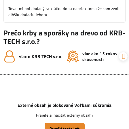
5
/
Tovar mi bol dodaný za krátku dobu napriek tomu že som zvolil
5
dlhšiu dodaciu lehotu
Prečo krby a sporáky na drevo od KRB-
TECH s.r.o.?
viac ako 15 rokov
viac o KRB-TECH s​.r​.o​.
skúseností
Externý obsah je blokovaný Voľbami súkromia
Prajete si načítať externý obsah?
Povoliť tentokrát