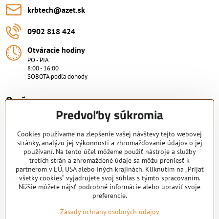
krbtech​@azet​.sk
0902 818 424
Otváracie hodiny
PO - PIA
8:00 - 16:00
SOBOTA podľa dohody
O nás.
Predvoľby súkromia
Viac ako 15 rokov skúsenosti.
Nakupujte od overeného predajcu s certifikovaným servisným
Cookies používame na zlepšenie vašej návštevy tejto webovej
stránky, analýzu jej výkonnosti a zhromažďovanie údajov o jej
strediskom. KRB-TECH s.r.o.
používaní. Na tento účel môžeme použiť nástroje a služby
Pridajte sa k nám
tretích strán a zhromaždené údaje sa môžu preniesť k
partnerom v EÚ, USA alebo iných krajinách. Kliknutím na „Prijať
všetky cookies“ vyjadrujete svoj súhlas s týmto spracovaním.
Facebook
Nižšie môžete nájsť podrobné informácie alebo upraviť svoje
preferencie.
Všetko k nákupu
Zásady ochrany osobných údajov