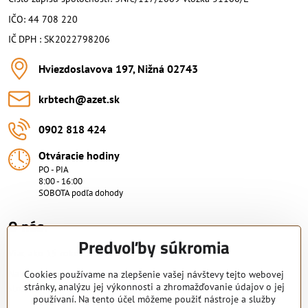
IČO: 44 708 220
IČ DPH : SK2022798206
Hviezdoslavova 197, Nižná 02743
krbtech​@azet​.sk
0902 818 424
Otváracie hodiny
PO - PIA
8:00 - 16:00
SOBOTA podľa dohody
O nás.
Predvoľby súkromia
Viac ako 15 rokov skúsenosti.
Nakupujte od overeného predajcu s certifikovaným servisným
Cookies používame na zlepšenie vašej návštevy tejto webovej
stránky, analýzu jej výkonnosti a zhromažďovanie údajov o jej
strediskom. KRB-TECH s.r.o.
používaní. Na tento účel môžeme použiť nástroje a služby