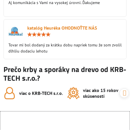
Aj komunikácia s Vami na vysokej úrovni. Ďakujeme
katalóg Heuréka OHODNOŤTE NÁS
Hodnotenie:
5
/
Tovar mi bol dodaný za krátku dobu napriek tomu že som zvolil
5
dlhšiu dodaciu lehotu
Prečo krby a sporáky na drevo od KRB-
TECH s.r.o.?
viac ako 15 rokov
viac o KRB-TECH s​.r​.o​.
skúseností