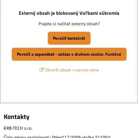
Externý obsah je blokovaný Voľbami súkromia
Prajete si načítať externý obsah?
Povoliť tentokrát
Povoliť a zapamätať - súhlas s druhom cookie: Funkčné
Otvoriť obsah v novom okne
Kontakty
KRB-TECH s.r.o.
Číslo zápisu spoločnosti: 3Nre/117/2009 vložka 51100/L