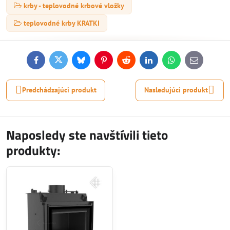
krby - teplovodné krbové vložky
teplovodné krby KRATKI
Facebook
Twitter
Bluesky
Pinterest
Reddit
LinkedIn
WhatsApp
E-
mail
Predchádzajúci produkt
Nasledujúci produkt
Naposledy ste navštívili tieto
produkty: