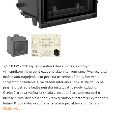
3,5-10 kW / 110 kg Teplovodná krbová vložka s vodným
výmenníkom má predné ozdobné sklo v tenkom ráme. Vyznačuje sa
možnosťou napojenia ako pece na ústredné kúrenie, čím vedia
spríjemniť posedenie aj vo vašom interiéry aj pokiaľ ste citlivý na
prašné prostredie keďže netreba inštalovať rozvody vzduchu.
Oceľová krbová vložka sa skladá z korpus - žiaruvzdorná oceľ o
hrúbke 4 mm, dvierka a spod krbovej vložky s roštom sú vyrobené s
liatiny. Krbová vložka spĺňa kritéria eko projektov a BImSchV 2.
Čítajte viac