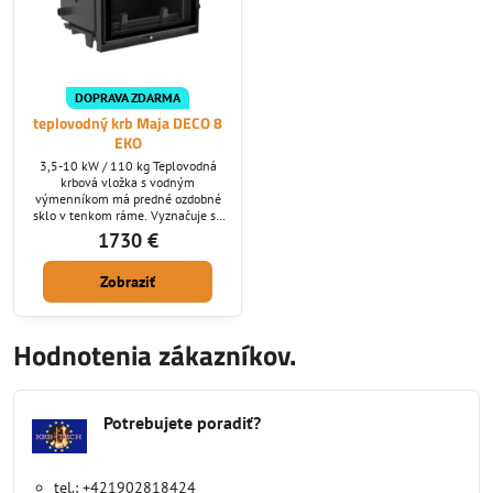
DOPRAVA ZDARMA
teplovodný krb Maja DECO 8
EKO
3,5-10 kW / 110 kg Teplovodná
krbová vložka s vodným
výmenníkom má predné ozdobné
sklo v tenkom ráme. Vyznačuje sa
možnosťou napojenia ako pece na
1730 €
ústredné kúrenie, čím vedia
spríjemniť posedenie aj vo vašom
Zobraziť
interiéry aj pokiaľ ste citlivý na
prašné prostredie keďže netreba
inštalovať rozvody vzduchu.
Oceľová krbová vložka sa skladá z
Hodnotenia zákazníkov.
korpus - žiaruvzdorná oceľ o hrúbke
4 mm, dvierka a spod...
Potrebujete poradiť?
tel.: +421902818424