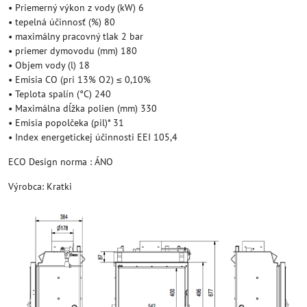
• Priemerný výkon z vody (kW) 6
• tepelná účinnosť (%) 80
• maximálny pracovný tlak 2 bar
• priemer dymovodu (mm) 180
• Objem vody (l) 18
• Emisia CO (pri 13% O2) ≤ 0,10%
• Teplota spalín (°C) 240
• Maximálna dĺžka polien (mm) 330
• Emisia popolčeka (pil)* 31
• Index energetickej účinnosti EEI 105,4
ECO Design norma : ÁNO
Výrobca: Kratki