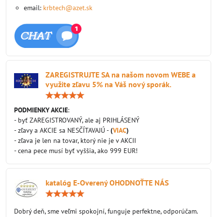
email:
krbtech@azet.sk
ZAREGISTRUJTE SA na našom novom WEBE a
využite zľavu 5% na Váš nový sporák.
Hodnotenie:
5
/
PODMIENKY AKCIE
:
5
- byť ZAREGISTROVANÝ, ale aj PRIHLÁSENÝ
- zľavy a AKCIE sa NESČÍTAVAJÚ -
(
VIAC
)
- zľava je len na tovar, ktorý nie je v AKCII
- cena pece musí byť vyššia, ako 999 EUR!
katalóg E-Overený OHODNOŤTE NÁS
Hodnotenie:
5
/
Dobrý deň, sme veľmi spokojní, funguje perfektne, odporúčam.
5