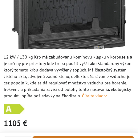
12 kW / 130 kg Krb má zabudovanú komínovú klapku v korpuse a a
je určený pre priestory kde treba použiť vyšší ako štandardný výkon
ktorý tomuto krbu dodáva vyvýšený sopúch. Má čiastočný systém
čistého skla, zdvojenú zadnú stenu, deflektor. Nasávanie vzduchu je
cez popolník, kde sa dá regulovať množstvo vzduchu pre horenie,
frekvencia prikladania závisí od polohy tohto nasávania. ekologický
produkt - spĺňa požiadavky na Ekodizajn.
Čítajte viac
1105 €