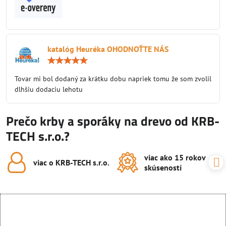
katalóg Heuréka OHODNOŤTE NÁS
Hodnotenie:
5
/
Tovar mi bol dodaný za krátku dobu napriek tomu že som zvolil
5
dlhšiu dodaciu lehotu
Prečo krby a sporáky na drevo od KRB-
TECH s.r.o.?
viac ako 15 rokov
viac o KRB-TECH s​.r​.o​.
skúseností