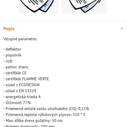
Popis
Vstupné parametre:
- deflektor
- popolník
- rošt
- palivo: drevo
- certifikát CE
- certifikát FLAMME VERTE
- súlad s ECODESIGN
- súlad s EN 13229
- energetická trieda A
- Účinnosť: 77%
- Priemerné emisie oxidu uhoľnatého (CO): 0,11%
- Priemerná teplota výfukových plynov: 310 ° C
- Max. dĺžka dreva guľatiny: 50 cm
- Priemer dymovodu: 200 mm