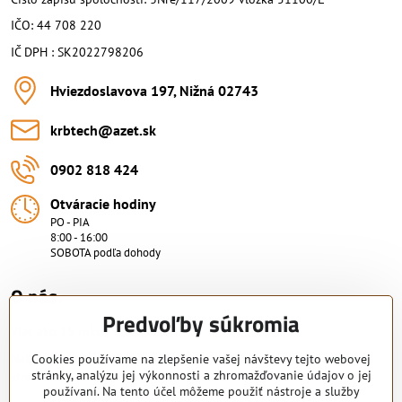
IČO: 44 708 220
IČ DPH : SK2022798206
Hviezdoslavova 197, Nižná 02743
krbtech​@azet​.sk
0902 818 424
Otváracie hodiny
PO - PIA
8:00 - 16:00
SOBOTA podľa dohody
O nás.
Predvoľby súkromia
Viac ako 15 rokov skúsenosti.
Nakupujte od overeného predajcu s certifikovaným servisným
Cookies používame na zlepšenie vašej návštevy tejto webovej
stránky, analýzu jej výkonnosti a zhromažďovanie údajov o jej
strediskom. KRB-TECH s.r.o.
používaní. Na tento účel môžeme použiť nástroje a služby