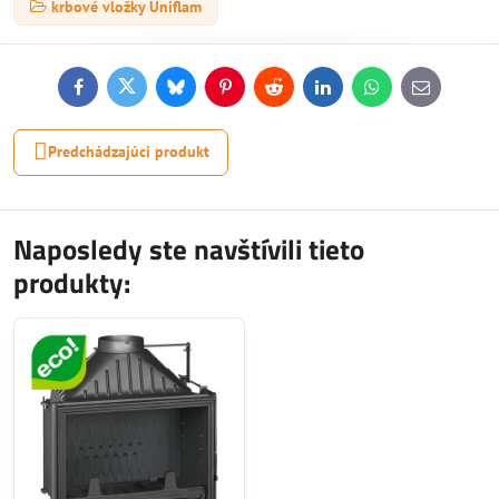
krbové vložky Uniflam
Facebook
Twitter
Bluesky
Pinterest
Reddit
LinkedIn
WhatsApp
E-
mail
Predchádzajúci produkt
Naposledy ste navštívili tieto
produkty: