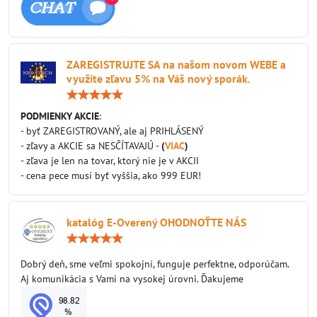
ZAREGISTRUJTE SA na našom novom WEBE a
využite zľavu 5% na Váš nový sporák.
Hodnotenie:
5
/
PODMIENKY AKCIE
:
5
- byť ZAREGISTROVANÝ, ale aj PRIHLÁSENÝ
- zľavy a AKCIE sa NESČÍTAVAJÚ -
(
VIAC
)
- zľava je len na tovar, ktorý nie je v AKCII
- cena pece musí byť vyššia, ako 999 EUR!
katalóg E-Overený OHODNOŤTE NÁS
Hodnotenie:
5
/
Dobrý deň, sme veľmi spokojní, funguje perfektne, odporúčam.
5
Aj komunikácia s Vami na vysokej úrovni. Ďakujeme