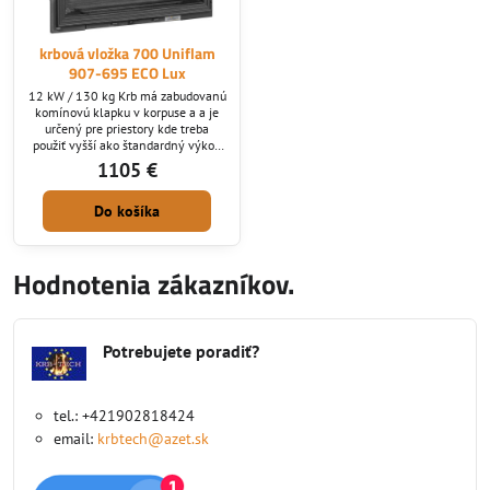
krbová vložka 700 Uniflam
907-695 ECO Lux
12 kW / 130 kg Krb má zabudovanú
komínovú klapku v korpuse a a je
určený pre priestory kde treba
použiť vyšší ako štandardný výkon
ktorý tomuto krbu dodáva vyvýšený
1105 €
sopúch. Má čiastočný systém
čistého skla, zdvojenú zadnú stenu,
Do košíka
deflektor. Nasávanie vzduchu je cez
popolník, kde sa dá regulovať
množstvo vzduchu pre horenie,
frekvencia prikladania závisí od
Hodnotenia zákazníkov.
polohy tohto nasávania.
ekologický...
Potrebujete poradiť?
tel.: +421902818424
email:
krbtech@azet.sk