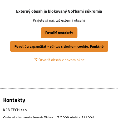
Externý obsah je blokovaný Voľbami súkromia
Prajete si načítať externý obsah?
Povoliť tentokrát
Povoliť a zapamätať - súhlas s druhom cookie: Funkčné
Otvoriť obsah v novom okne
Kontakty
KRB-TECH s.r.o.
Číslo zápisu spoločnosti: 3Nre/117/2009 vložka 51100/L