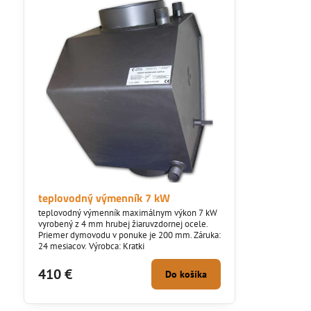
teplovodný výmenník 7 kW
teplovodný výmenník maximálnym výkon 7 kW
vyrobený z 4 mm hrubej žiaruvzdornej ocele.
Priemer dymovodu v ponuke je 200 mm. Záruka:
24 mesiacov. Výrobca: Kratki
410 €
Do košíka