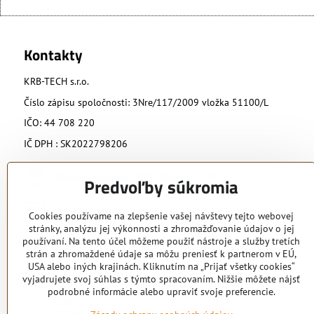
Kontakty
KRB-TECH s.r.o.
Číslo zápisu spoločnosti: 3Nre/117/2009 vložka 51100/L
IČO: 44 708 220
IČ DPH : SK2022798206
Hviezdoslavova 197, Nižná 02743
Predvoľby súkromia
krbtech​@azet​.sk
Cookies používame na zlepšenie vašej návštevy tejto webovej
stránky, analýzu jej výkonnosti a zhromažďovanie údajov o jej
používaní. Na tento účel môžeme použiť nástroje a služby tretích
0902 818 424
strán a zhromaždené údaje sa môžu preniesť k partnerom v EÚ,
USA alebo iných krajinách. Kliknutím na „Prijať všetky cookies“
Otváracie hodiny
vyjadrujete svoj súhlas s týmto spracovaním. Nižšie môžete nájsť
PO - PIA
podrobné informácie alebo upraviť svoje preferencie.
8:00 - 16:00