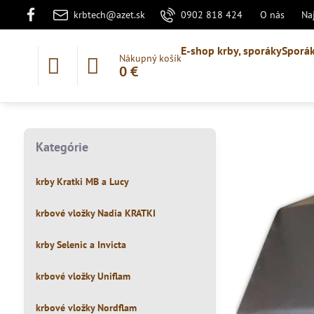
krbtech@azet.sk
0902 818 424
O nás
Na
E-shop krby, sporáky
Sporák
Nákupný košík
0 €
Kategórie
krby Kratki MB a Lucy
krbové vložky Nadia KRATKI
krby Selenic a Invicta
krbové vložky Uniflam
krbové vložky Nordflam