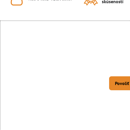
skúseností
Povoliť