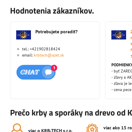
Hodnotenia zákazníkov.
Potrebujete poradiť?
tel.: +421902818424
email:
krbtech@azet.sk
PODMIENKY
- byť ZARE
- zľavy a A
- zľava je l
- cena pece
Prečo krby a sporáky na drevo od 
viac ako 15 r
viac o KRB-TECH s​.r​.o​.