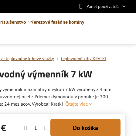
Panel používateľa
ríslušenstvo
Nerezové fasádne komíny
by - teplovodné krbové vložky
teplovodné krby KRATKI
ovodný výmenník 7 kW
ý výmenník maximálnym výkon 7 kW vyrobený z 4 mm
ruvzdornej ocele. Priemer dymovodu v ponuke je 200
: 24 mesiacov. Výrobca: Kratki
Čítajte viac
 €
Do košíka