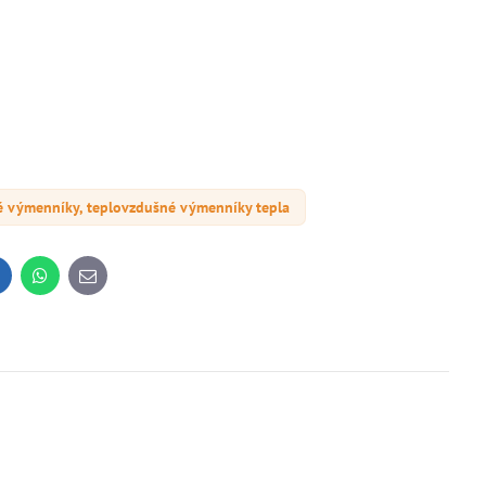
 výmenníky, teplovzdušné výmenníky tepla
inkedIn
WhatsApp
E-
mail