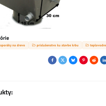
górie
 sporáky na drevo
príslušenstvo ku stavbe krbu
teplovodné
Facebook
Twitter
Bluesky
Pinterest
Reddit
L
ukty: