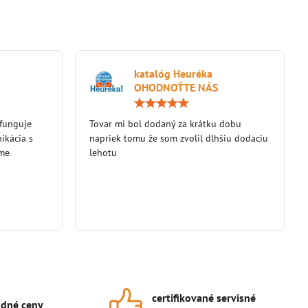
katalóg Heuréka
OHODNOŤTE NÁS
Hodnotenie:
Hodnotenie:
5
5
 funguje
/
Tovar mi bol dodaný za krátku dobu
/
5
5
ikácia s
napriek tomu že som zvolil dlhšiu dodaciu
eme
lehotu
certifikované servisné
dné ceny