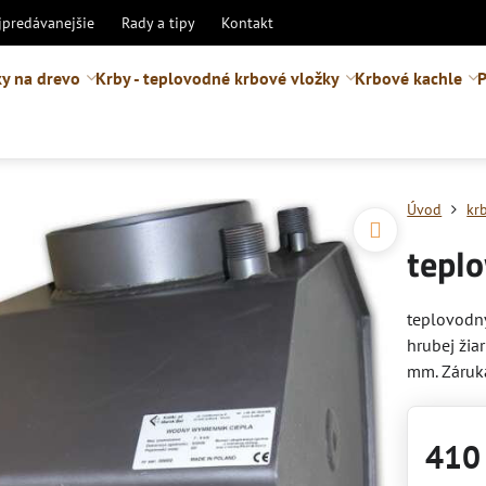
jpredávanejšie
Rady a tipy
Kontakt
y na drevo
Krby - teplovodné krbové vložky
Krbové kachle
P
Úvod
kr
tepl
teplovodn
hrubej žia
mm. Záruka
410