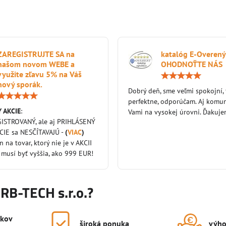
ZAREGISTRUJTE SA na
katalóg E-Overený
našom novom WEBE a
OHODNOŤTE NÁS
využite zľavu 5% na Váš
nový sporák.
Dobrý deň, sme veľmi spokojní,
Hodnotenie:
perfektne, odporúčam. Aj komun
5
 AKCIE
:
/
Vami na vysokej úrovni. Ďakuj
5
GISTROVANÝ, ale aj PRIHLÁSENÝ
KCIE sa NESČÍTAVAJÚ -
(
VIAC
)
en na tovar, ktorý nie je v AKCII
 musí byť vyššia, ako 999 EUR!
KRB-TECH s.r.o.?
okov
široká ponuka
výho