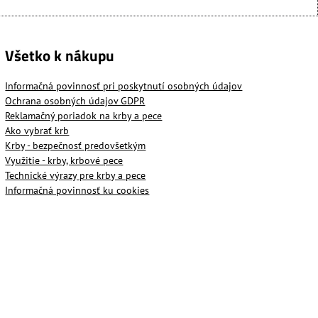
Všetko k nákupu
Informačná povinnosť pri poskytnutí osobných údajov
Ochrana osobných údajov GDPR
Reklamačný poriadok na krby a pece
Ako vybrať krb
Krby - bezpečnosť predovšetkým
Využitie - krby, krbové pece
Technické výrazy pre krby a pece
Informačná povinnosť ku cookies