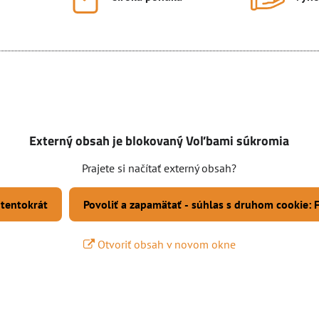
Externý obsah je blokovaný Voľbami súkromia
Prajete si načítať externý obsah?
 tentokrát
Povoliť a zapamätať - súhlas s druhom cookie:
Otvoriť obsah v novom okne