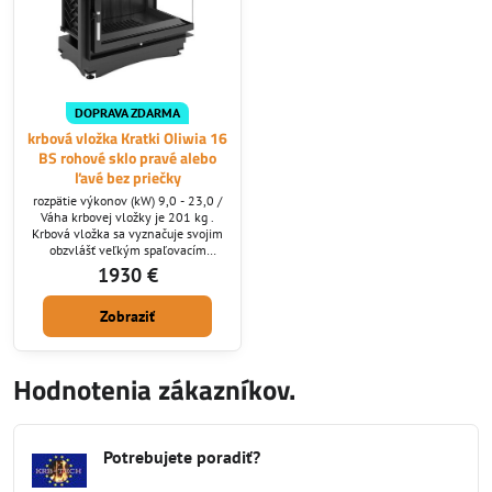
DOPRAVA ZDARMA
krbová vložka Kratki Oliwia 16
BS rohové sklo pravé alebo
ľavé bez priečky
rozpätie výkonov (kW) 9,0 - 23,0 /
Váha krbovej vložky je 201 kg .
Krbová vložka sa vyznačuje svojim
obzvlášť veľkým spaľovacím
priestorom a svojou cenou ktorá nie
1930 €
je stanovená na úkor kvality.
Rohové prevedenie ktoré
Zobraziť
potrebujete nám zadajte pri
vypisovaní objednávky do
poznámky. Krbová vložka spĺňa
kritéria eko projektov.
Hodnotenia zákazníkov.
Potrebujete poradiť?