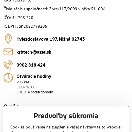
KRB-TECH s.r.o.
Číslo zápisu spoločnosti: 3Nre/117/2009 vložka 51100/L
IČO: 44 708 220
IČ DPH : SK2022798206
Hviezdoslavova 197, Nižná 02743
krbtech​@azet​.sk
0902 818 424
Otváracie hodiny
PO - PIA
8:00 - 16:00
SOBOTA podľa dohody
O nás.
Predvoľby súkromia
Viac ako 15 rokov skúsenosti.
Nakupujte od overeného predajcu s certifikovaným servisným
Cookies používame na zlepšenie vašej návštevy tejto webovej