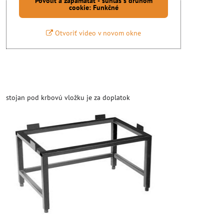
Povoliť a zapamätať - súhlas s druhom
cookie: Funkčné
Otvoriť video v novom okne
stojan pod krbovú vložku je za doplatok