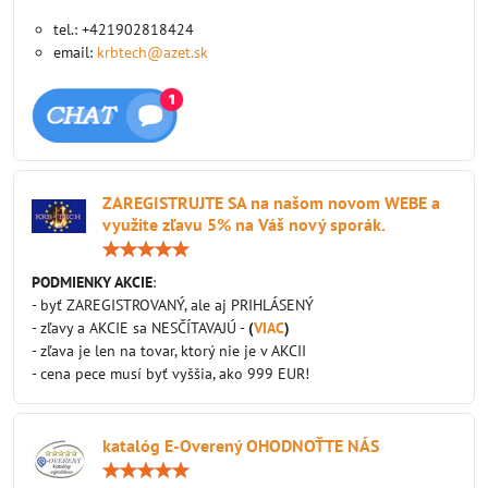
tel.: +421902818424
email:
krbtech@azet.sk
ZAREGISTRUJTE SA na našom novom WEBE a
využite zľavu 5% na Váš nový sporák.
Hodnotenie:
5
/
PODMIENKY AKCIE
:
5
- byť ZAREGISTROVANÝ, ale aj PRIHLÁSENÝ
- zľavy a AKCIE sa NESČÍTAVAJÚ -
(
VIAC
)
- zľava je len na tovar, ktorý nie je v AKCII
- cena pece musí byť vyššia, ako 999 EUR!
katalóg E-Overený OHODNOŤTE NÁS
Hodnotenie:
5