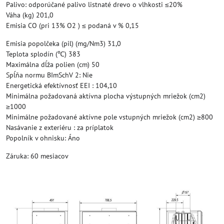
Palivo: odporúčané palivo listnaté drevo o vlhkosti ≤20%
Váha (kg) 201,0
Emisia CO (pri 13% O2 ) ≤ podaná v % 0,15
Emisia popolčeka (pil) (mg/Nm3) 31,0
Teplota splodín (℃) 383
Maximálna dĺža polien (cm) 50
Spĺňa normu BImSchV 2: Nie
Energetická efektívnosť EEI : 104,10
Minimálna požadovaná aktívna plocha výstupných mriežok (cm2)
≥1000
Minimálne požadované aktívne pole vstupných mriežok (cm2) ≥800
Nasávanie z exteriéru : za príplatok
Popolník v ohnisku: Áno
Záruka: 60 mesiacov