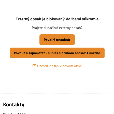
Externý obsah je blokovaný Voľbami súkromia
Prajete si načítať externý obsah?
Povoliť tentokrát
Povoliť a zapamätať - súhlas s druhom cookie: Funkčné
Otvoriť obsah v novom okne
Kontakty