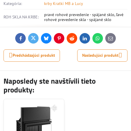
Kategória:
krby Kratki MB a Lucy
pravé rohové prevedenie - spájané sklo, ľavé
ROH SKLA NA KRBE:
rohové prevedenie skla - spájané sklo
Facebook
Twitter
Bluesky
Pinterest
Reddit
LinkedIn
WhatsApp
E-
mail
Predchádzajúci produkt
Nasledujúci produkt
Naposledy ste navštívili tieto
produkty: