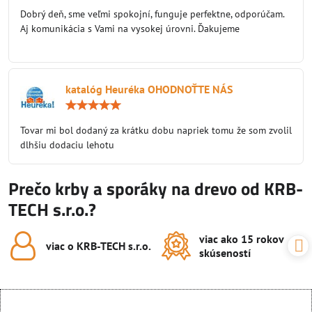
/
Dobrý deň, sme veľmi spokojní, funguje perfektne, odporúčam.
5
Aj komunikácia s Vami na vysokej úrovni. Ďakujeme
katalóg Heuréka OHODNOŤTE NÁS
Hodnotenie:
5
/
Tovar mi bol dodaný za krátku dobu napriek tomu že som zvolil
5
dlhšiu dodaciu lehotu
Prečo krby a sporáky na drevo od KRB-
TECH s.r.o.?
viac ako 15 rokov
viac o KRB-TECH s​.r​.o​.
skúseností