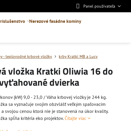
Panel používateľa
ríslušenstvo
Nerezové fasádne komíny
by - teplovodné krbové vložky
krby Kratki MB a Lucy
á vložka Kratki Oliwia 16 do
 vyťahované dvierka
ýkonov (kW) 9,0 - 23,0 / Váha krbovej vložky je 244 kg.
žka sa vyznačuje svojim obzvlášť veľkým spaľovacím
 a svojou cenou ktorá nie je stanovená na úkor kvality.
žka spĺňa kritéria eko projektov.
Čítajte viac