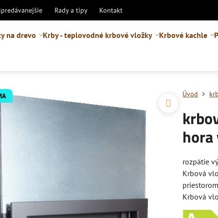
jpredávanejšie
Rady a tipy
Kontakt
y na drevo
Krby - teplovodné krbové vložky
Krbové kachle
P
Úvod
kr
MA
krbov
hora
rozpätie v
Krbová vlo
priestorom
Krbová vlo