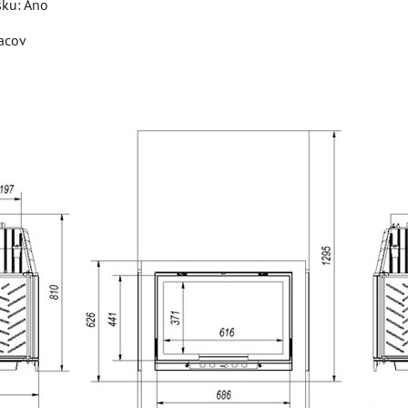
sku: Áno
acov