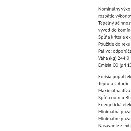
Nominálny výko
rozpätie výkonov
Tepelný účinnos
vývod do komín
Spĺňa kritéria e
Použitie do reku
Palivo: odporúč
Váha (kg) 244,0
Emisia CO (pri 
Emisia popolček
Teplota splodín
Maximálna dĺža 
Spĺňa normu BI
Energetická efek
Minimálna poža
Minimálne poža
Nasávanie z exte