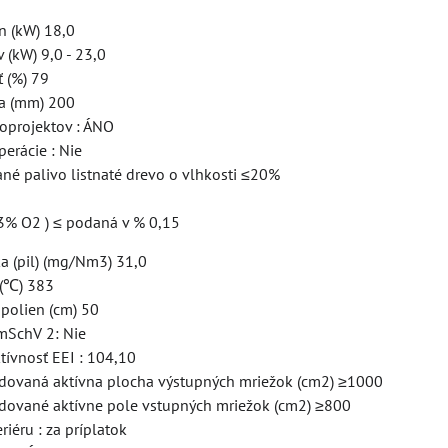
n (kW) 18,0
 (kW) 9,0 - 23,0
ť (%) 79
a (mm) 200
koprojektov : ÁNO
perácie : Nie
ané palivo listnaté drevo o vlhkosti ≤20%
13% O2 ) ≤ podaná v % 0,15
a (pil) (mg/Nm3) 31,0
 (℃) 383
polien (cm) 50
mSchV 2: Nie
tívnosť EEI : 104,10
dovaná aktívna plocha výstupných mriežok (cm2) ≥1000
dované aktívne pole vstupných mriežok (cm2) ≥800
riéru : za príplatok