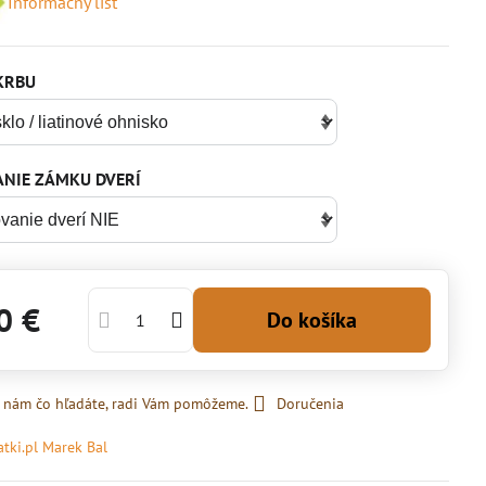
Informačný list
KRBU
NIE ZÁMKU DVERÍ
0 €
Do košíka
 nám čo hľadáte, radi Vám pomôžeme.
Doručenia
atki.pl Marek Bal