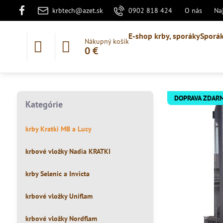
krbtech@azet.sk
0902 818 424
O nás
Na
E-shop krby, sporáky
Sporák
Nákupný košík
0 €
DOPRAVA ZDAR
Kategórie
krby Kratki MB a Lucy
krbové vložky Nadia KRATKI
krby Selenic a Invicta
krbové vložky Uniflam
krbové vložky Nordflam