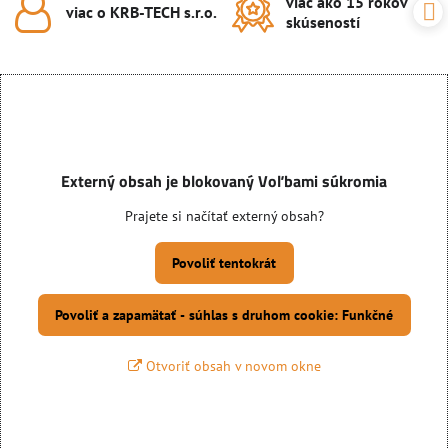
viac ako 15 rokov
viac o KRB-TECH s​.r​.o​.
skúseností
Externý obsah je blokovaný Voľbami súkromia
Prajete si načítať externý obsah?
Povoliť tentokrát
Povoliť a zapamätať - súhlas s druhom cookie: Funkčné
Otvoriť obsah v novom okne