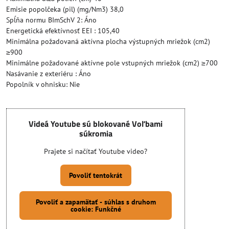
Emisie popolčeka (pil) (mg/Nm3) 38,0
Spĺňa normu BImSchV 2: Áno
Energetická efektívnosť EEI : 105,40
Minimálna požadovaná aktívna plocha výstupných mriežok (cm2)
≥900
Minimálne požadované aktívne pole vstupných mriežok (cm2) ≥700
Nasávanie z exteriéru : Áno
Popolník v ohnisku: Nie
Videá Youtube sú blokované Voľbami
súkromia
Prajete si načítať Youtube video?
Povoliť tentokrát
Povoliť a zapamätať - súhlas s druhom
cookie: Funkčné