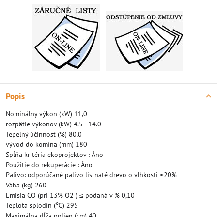
Popis
Nominálny výkon (kW) 11,0
rozpätie výkonov (kW) 4.5 - 14.0
Tepelný účinnosť (%) 80,0
vývod do komína (mm) 180
Spĺňa kritéria ekoprojektov : Áno
Použitie do rekuperácie : Áno
Palivo: odporúčané palivo listnaté drevo o vlhkosti ≤20%
Váha (kg) 260
Emisia CO (pri 13% O2 ) ≤ podaná v % 0,10
Teplota splodín (℃) 295
Maximálna dĺža polien (cm) 40