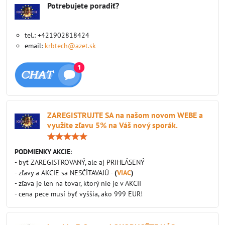
Potrebujete poradiť?
tel.: +421902818424
email:
krbtech@azet.sk
ZAREGISTRUJTE SA na našom novom WEBE a
využite zľavu 5% na Váš nový sporák.
Hodnotenie:
5
/
PODMIENKY AKCIE
:
5
- byť ZAREGISTROVANÝ, ale aj PRIHLÁSENÝ
- zľavy a AKCIE sa NESČÍTAVAJÚ -
(
VIAC
)
- zľava je len na tovar, ktorý nie je v AKCII
- cena pece musí byť vyššia, ako 999 EUR!