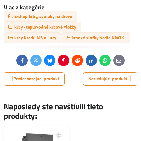
Viac z kategórie
E-shop krby, sporáky na drevo
krby - teplovodné krbové vložky
krby Kratki MB a Lucy
krbové vložky Nadia KRATKI
Facebook
Twitter
Bluesky
Pinterest
Reddit
LinkedIn
WhatsApp
E-
mail
Predchádzajúci produkt
Nasledujúci produkt
Naposledy ste navštívili tieto
produkty: