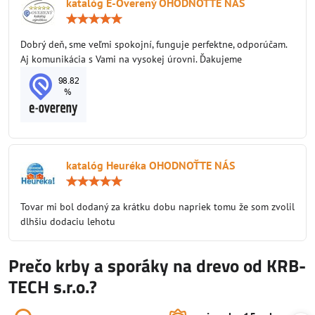
katalóg E-Overený OHODNOŤTE NÁS
Hodnotenie:
5
/
Dobrý deň, sme veľmi spokojní, funguje perfektne, odporúčam.
5
Aj komunikácia s Vami na vysokej úrovni. Ďakujeme
katalóg Heuréka OHODNOŤTE NÁS
Hodnotenie:
5
/
Tovar mi bol dodaný za krátku dobu napriek tomu že som zvolil
5
dlhšiu dodaciu lehotu
Prečo krby a sporáky na drevo od KRB-
TECH s.r.o.?