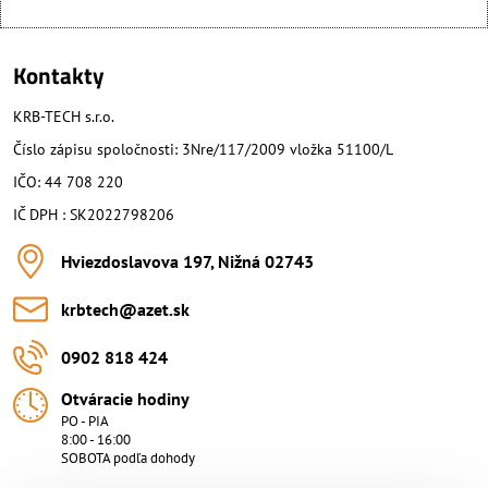
Kontakty
KRB-TECH s.r.o.
Číslo zápisu spoločnosti: 3Nre/117/2009 vložka 51100/L
IČO: 44 708 220
IČ DPH : SK2022798206
Hviezdoslavova 197, Nižná 02743
krbtech​@azet​.sk
0902 818 424
Otváracie hodiny
PO - PIA
8:00 - 16:00
SOBOTA podľa dohody