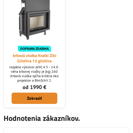
DOPRAVA ZDARMA
krbová vložka Kratki Zibi
Gilotína 12 gilotína
rozpätie výkonov (kW) 4.5 - 14.0 .
váha krbovej vložky je (kg) 260.
Krbová vložka spĺňa kritéria eko
projektov a BImSchV 2.
od 1990 €
Zobraziť
Hodnotenia zákazníkov.