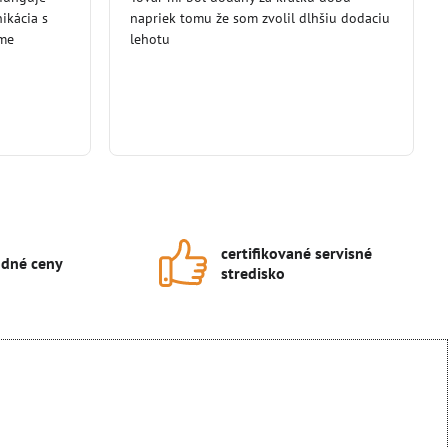
5
5
ikácia s
napriek tomu že som zvolil dlhšiu dodaciu
eme
lehotu
certifikované servisné
dné ceny
stredisko