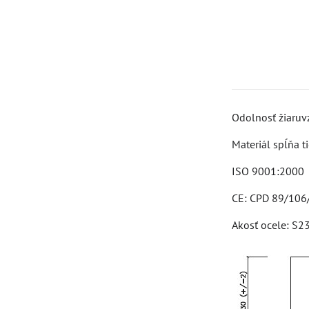
Odolnosť žiaruvz
Materiál spĺňa 
ISO 9001:2000
CE: CPD 89/10
Akosť ocele: S