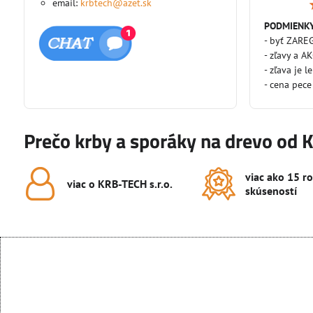
email:
krbtech@azet.sk
PODMIENKY
- byť ZARE
- zľavy a A
- zľava je l
- cena pece
Prečo krby a sporáky na drevo od 
viac ako 15 r
viac o KRB-TECH s​.r​.o​.
skúseností