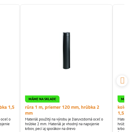
MÁME NA SKLADE
MÁME 
bka 1,5
rúra 1 m, priemer 120 mm, hrúbka 2
koleno
mm
1,5mm
 oceľ o
Materiál použitý na výrobu je žiaruvzdorná oceľ o
Materiál
ojenie
hrúbke 2 mm. Materiál je vhodný na napojenie
hrúbke 1
krbov, pecí aj sporákov na drevo
krbov a 