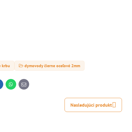
e krbu
dymovody čierne oceľové 2mm
inkedIn
WhatsApp
E-
mail
Nasledujúci produkt