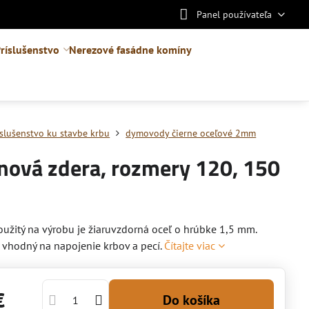
Panel používateľa
ríslušenstvo
Nerezové fasádne komíny
íslušenstvo ku stavbe krbu
dymovody čierne oceľové 2mm
nová zdera, rozmery 120, 150
oužitý na výrobu je žiaruvzdorná oceľ o hrúbke 1,5 mm.
e vhodný na napojenie krbov a pecí.
Čítajte viac
€
Do košíka