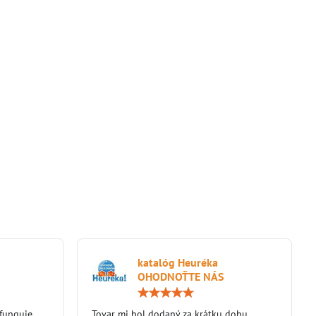
katalóg Heuréka
OHODNOŤTE NÁS
Hodnotenie:
Hodnotenie:
5
5
 funguje
/
Tovar mi bol dodaný za krátku dobu
/