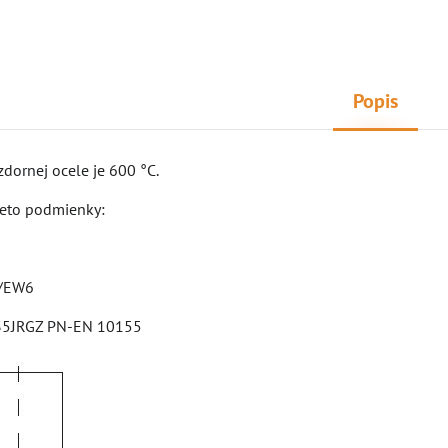
Popis
dornej ocele je 600 °C.
tieto podmienky:
6/EW6
235JRGZ PN-EN 10155