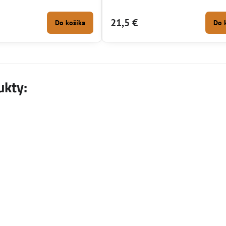
21,5 €
Do košíka
Do 
ukty: