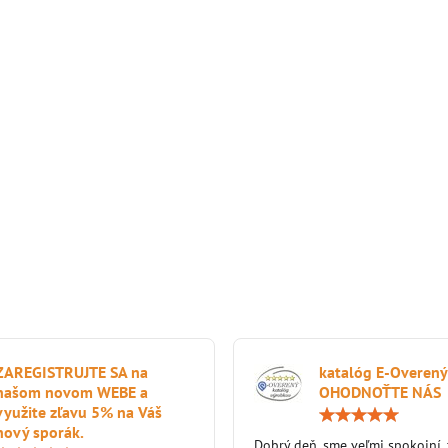
ZAREGISTRUJTE SA na
katalóg E-Overený
našom novom WEBE a
OHODNOŤTE NÁS
využite zľavu 5% na Váš
nový sporák.
Dobrý deň, sme veľmi spokojní,