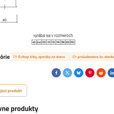
górie
E-shop krby, sporáky na drevo
príslušenstvo ku stavb
Facebook
Twitter
Bluesky
Pinterest
Reddit
L
júci produkt
ívne produkty