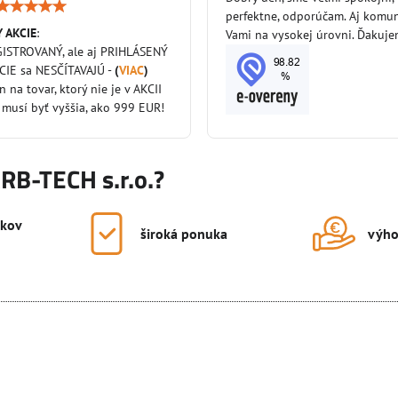
Hodnotenie:
perfektne, odporúčam. Aj komun
5
 AKCIE
:
/
Vami na vysokej úrovni. Ďakuj
5
GISTROVANÝ, ale aj PRIHLÁSENÝ
KCIE sa NESČÍTAVAJÚ -
(
VIAC
)
en na tovar, ktorý nie je v AKCII
 musí byť vyššia, ako 999 EUR!
KRB-TECH s.r.o.?
okov
široká ponuka
výho