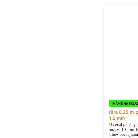
MÁME NA SKLA
rúra 0,25 m,
1,5 mm
Materiál použitý 
hrúbke 1,5 mm. M
krbov, pecí aj sp