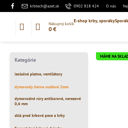
krbtech@azet.sk
0902 818 424
O nás
Na
E-shop krby, sporáky
Sporák
Nákupný košík
0 €
MÁME NA SKLA
Kategórie
izolačné platne, ventilátory
dymovody čierne oceľové 2mm
dymovodné rúry antikorové, nerezové
0,6 mm
sklá pred krbové pece a krby