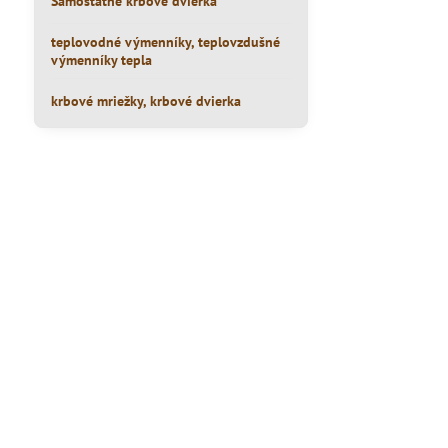
Samostatné krbové dvierka
teplovodné výmenníky, teplovzdušné
výmenníky tepla
krbové mriežky, krbové dvierka