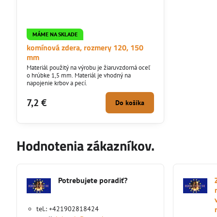
MÁME NA SKLADE
komínová zdera, rozmery 120, 150
mm
Materiál použitý na výrobu je žiaruvzdorná oceľ
o hrúbke 1,5 mm. Materiál je vhodný na
napojenie krbov a pecí.
7,2 €
Do košíka
Hodnotenia zákazníkov.
Potrebujete poradiť?
tel.: +421902818424