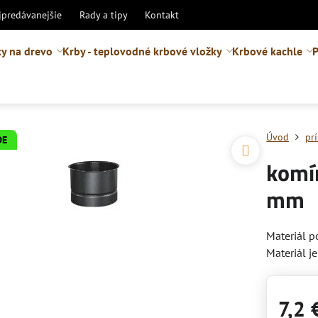
jpredávanejšie
Rady a tipy
Kontakt
y na drevo
Krby - teplovodné krbové vložky
Krbové kachle
P
Úvod
pr
DE
komí
mm
Materiál p
Materiál j
7,2 