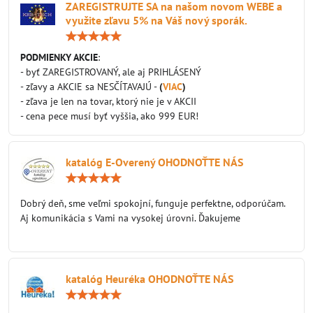
ZAREGISTRUJTE SA na našom novom WEBE a
využite zľavu 5% na Váš nový sporák.
Hodnotenie:
5
/
PODMIENKY AKCIE
:
5
- byť ZAREGISTROVANÝ, ale aj PRIHLÁSENÝ
- zľavy a AKCIE sa NESČÍTAVAJÚ -
(
VIAC
)
- zľava je len na tovar, ktorý nie je v AKCII
- cena pece musí byť vyššia, ako 999 EUR!
katalóg E-Overený OHODNOŤTE NÁS
Hodnotenie:
5
/
Dobrý deň, sme veľmi spokojní, funguje perfektne, odporúčam.
5
Aj komunikácia s Vami na vysokej úrovni. Ďakujeme
katalóg Heuréka OHODNOŤTE NÁS
Hodnotenie:
5
/