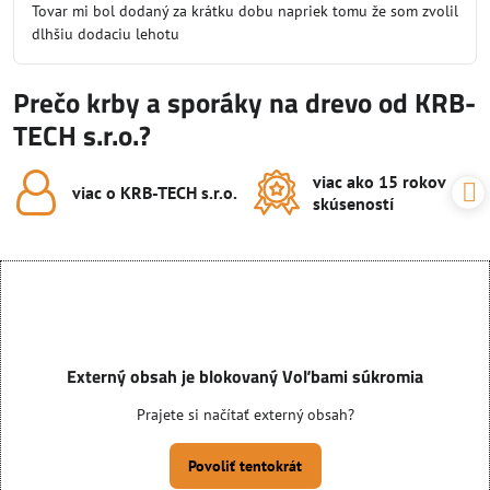
Tovar mi bol dodaný za krátku dobu napriek tomu že som zvolil
5
dlhšiu dodaciu lehotu
Prečo krby a sporáky na drevo od KRB-
TECH s.r.o.?
viac ako 15 rokov
viac o KRB-TECH s​.r​.o​.
skúseností
Externý obsah je blokovaný Voľbami súkromia
Prajete si načítať externý obsah?
Povoliť tentokrát