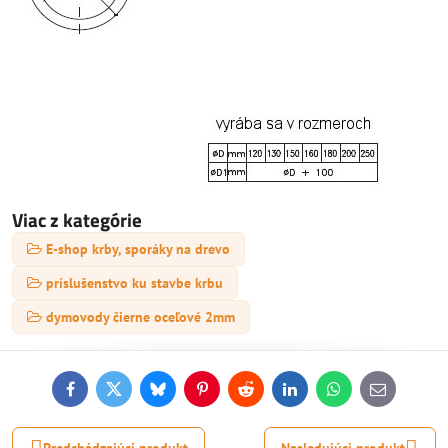
Viac z kategórie
E-shop krby, sporáky na drevo
príslušenstvo ku stavbe krbu
dymovody čierne oceľové 2mm
Facebook
Twitter
Bluesky
Pinterest
Reddit
LinkedIn
WhatsApp
E-
mail
Predchádzajúci produkt
Nasledujúci produkt