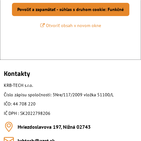
Povoliť a zapamätať - súhlas s druhom cookie: Funkčné
Otvoriť obsah v novom okne
Kontakty
KRB-TECH s.r.o.
Číslo zápisu spoločnosti: 3Nre/117/2009 vložka 51100/L
IČO: 44 708 220
IČ DPH : SK2022798206
Hviezdoslavova 197, Nižná 02743
krbtech​@azet​.sk