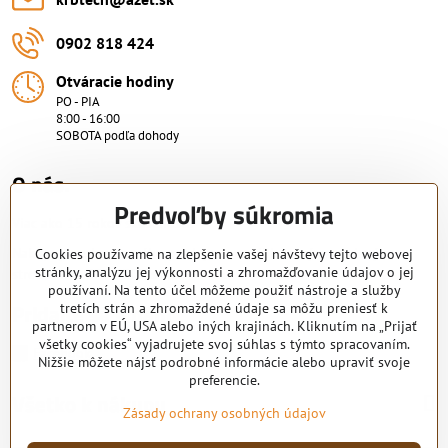
0902 818 424
Otváracie hodiny
PO - PIA
8:00 - 16:00
SOBOTA podľa dohody
O nás.
Predvoľby súkromia
Viac ako 15 rokov skúsenosti.
Nakupujte od overeného predajcu s certifikovaným servisným
Cookies používame na zlepšenie vašej návštevy tejto webovej
stránky, analýzu jej výkonnosti a zhromažďovanie údajov o jej
strediskom. KRB-TECH s.r.o.
používaní. Na tento účel môžeme použiť nástroje a služby
Pridajte sa k nám
tretích strán a zhromaždené údaje sa môžu preniesť k
partnerom v EÚ, USA alebo iných krajinách. Kliknutím na „Prijať
všetky cookies“ vyjadrujete svoj súhlas s týmto spracovaním.
Facebook
Nižšie môžete nájsť podrobné informácie alebo upraviť svoje
preferencie.
Všetko k nákupu
Zásady ochrany osobných údajov