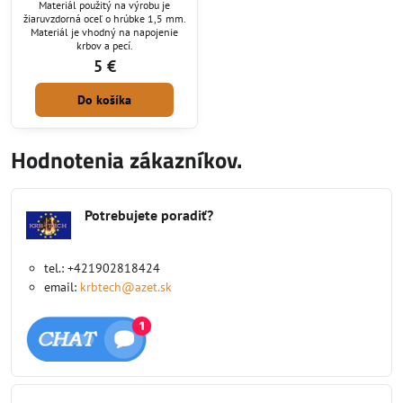
Materiál použitý na výrobu je
žiaruvzdorná oceľ o hrúbke 1,5 mm.
Materiál je vhodný na napojenie
krbov a pecí.
5 €
Do košíka
Hodnotenia zákazníkov.
Potrebujete poradiť?
tel.: +421902818424
email:
krbtech@azet.sk