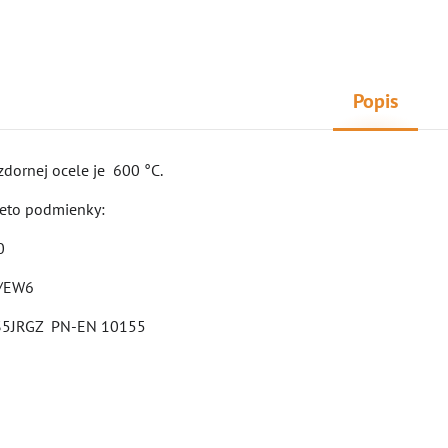
Popis
zdornej ocele je 600 °C.
tieto podmienky:
0
6/EW6
235JRGZ PN-EN 10155