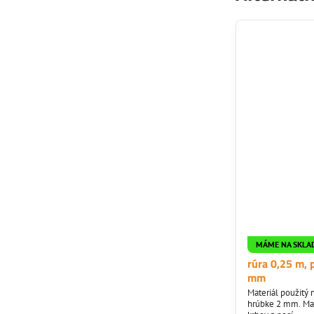
MÁME NA SKLA
rúra 0,25 m,
mm
Materiál použitý 
hrúbke 2 mm. Mat