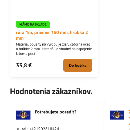
MÁME NA SKLADE
rúra 1m, priemer 150 mm, hrúbka 2
mm
Materiál použitý na výrobu je žiaruvzdorná oceľ
o hrúbke 2 mm. Materiál je vhodný na napojenie
krbov a pecí .
33,8 €
Do košíka
Hodnotenia zákazníkov.
Potrebujete poradiť?
tel.: +421902818424