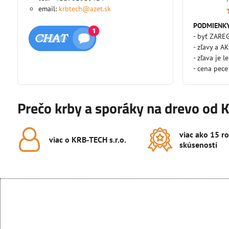
email:
krbtech@azet.sk
PODMIENKY
- byť ZARE
- zľavy a A
- zľava je l
- cena pece
Prečo krby a sporáky na drevo od 
viac ako 15 r
viac o KRB-TECH s​.r​.o​.
skúseností