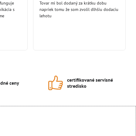
 funguje
/
Tovar mi bol dodaný za krátku dobu
/
5
5
ikácia s
napriek tomu že som zvolil dlhšiu dodaciu
eme
lehotu
certifikované servisné
dné ceny
stredisko