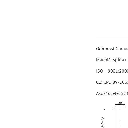
Odolnosť žiaruv
Materiál spĺňa 
ISO 9001:200
CE: CPD 89/10
Akosť ocele: S