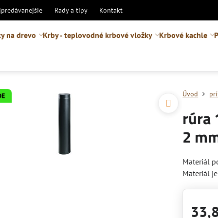
jpredávanejšie
Rady a tipy
Kontakt
y na drevo
Krby - teplovodné krbové vložky
Krbové kachle
P
Úvod
pr
DE
rúra
2 m
Materiál p
Materiál j
33,