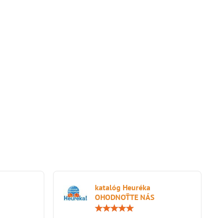
katalóg Heuréka
OHODNOŤTE NÁS
Hodnotenie:
Hodnotenie:
5
5