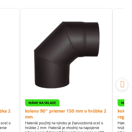
MÁME NA SKLADE
MÁME 
bka 2
koleno 90° priemer 150 mm o hrúbke 2
koleno
mm
regulo
 oceľ o
Materiál použitý na výrobu je žiaruvzdorná oceľ o
Materiál
jenie
hrúbke 2 mm. Materiál je vhodný na napojenie
hrúbke 2