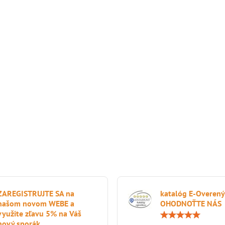
ZAREGISTRUJTE SA na
katalóg E-Overený
našom novom WEBE a
OHODNOŤTE NÁS
využite zľavu 5% na Váš
nový sporák.