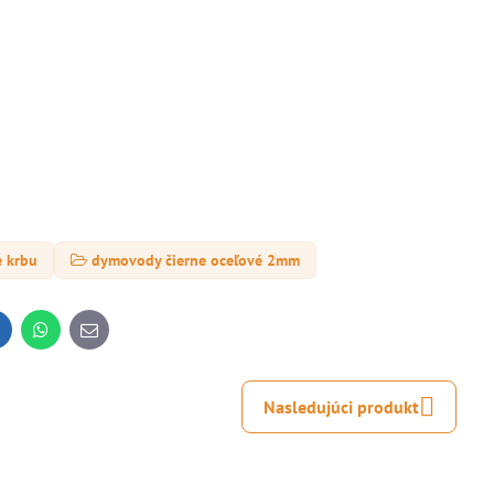
e krbu
dymovody čierne oceľové 2mm
inkedIn
WhatsApp
E-
mail
Nasledujúci produkt