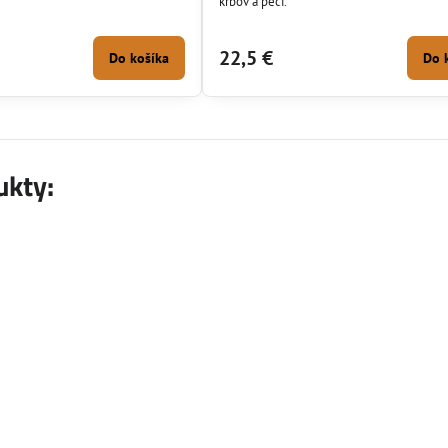
krbov a pecí.
22,5 €
Do košíka
Do 
ukty: