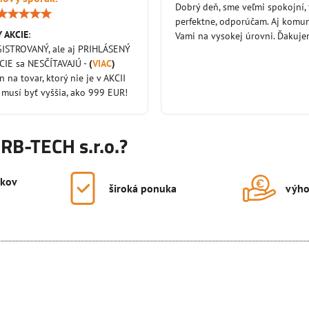
Dobrý deň, sme veľmi spokojní,
Hodnotenie:
perfektne, odporúčam. Aj komun
5
 AKCIE
:
/
Vami na vysokej úrovni. Ďakuj
5
GISTROVANÝ, ale aj PRIHLÁSENÝ
KCIE sa NESČÍTAVAJÚ -
(
VIAC
)
en na tovar, ktorý nie je v AKCII
 musí byť vyššia, ako 999 EUR!
KRB-TECH s.r.o.?
okov
široká ponuka
výho