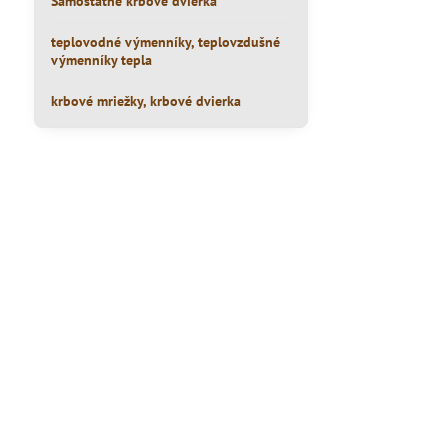
Samostatné krbové dvierka
teplovodné výmenníky, teplovzdušné
výmenníky tepla
krbové mriežky, krbové dvierka