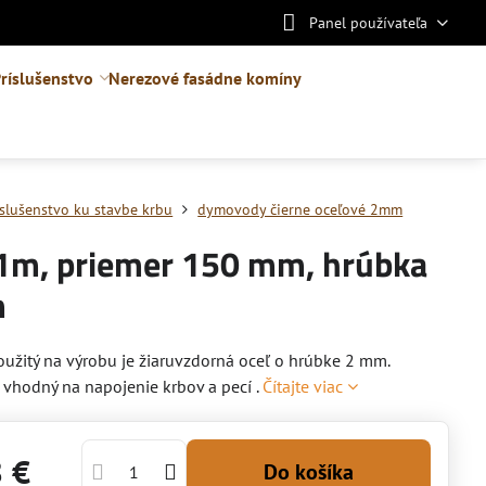
Panel používateľa
ríslušenstvo
Nerezové fasádne komíny
íslušenstvo ku stavbe krbu
dymovody čierne oceľové 2mm
 1m, priemer 150 mm, hrúbka
m
oužitý na výrobu je žiaruvzdorná oceľ o hrúbke 2 mm.
e vhodný na napojenie krbov a pecí .
Čítajte viac
8 €
Do košíka