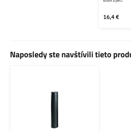
krbov a pecí.
16,4 €
Naposledy ste navštívili tieto prod