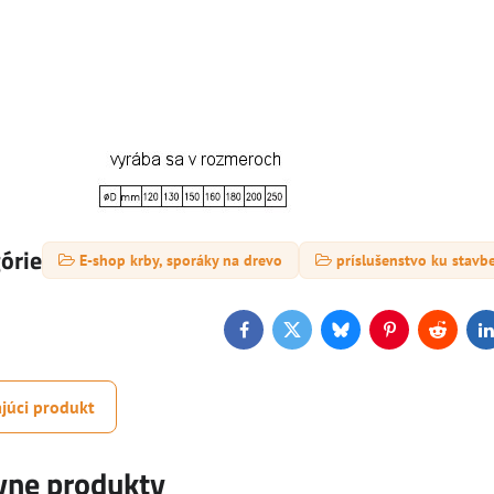
górie
E-shop krby, sporáky na drevo
príslušenstvo ku stavb
Facebook
Twitter
Bluesky
Pinterest
Reddit
L
júci produkt
ívne produkty