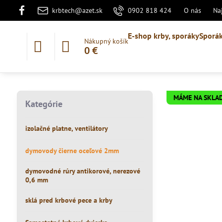
krbtech@azet.sk
0902 818 424
O nás
Na
E-shop krby, sporáky
Sporák
Nákupný košík
0 €
MÁME NA SKLA
Kategórie
izolačné platne, ventilátory
dymovody čierne oceľové 2mm
dymovodné rúry antikorové, nerezové
0,6 mm
sklá pred krbové pece a krby