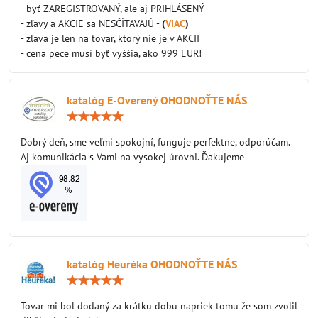
5
- byť ZAREGISTROVANÝ, ale aj PRIHLÁSENÝ
- zľavy a AKCIE sa NESČÍTAVAJÚ -
(
VIAC
)
- zľava je len na tovar, ktorý nie je v AKCII
- cena pece musí byť vyššia, ako 999 EUR!
katalóg E-Overený OHODNOŤTE NÁS
Hodnotenie:
5
/
Dobrý deň, sme veľmi spokojní, funguje perfektne, odporúčam.
5
Aj komunikácia s Vami na vysokej úrovni. Ďakujeme
katalóg Heuréka OHODNOŤTE NÁS
Hodnotenie:
5
/
Tovar mi bol dodaný za krátku dobu napriek tomu že som zvolil
5