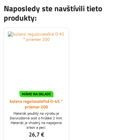
Naposledy ste navštívili tieto
produkty:
MÁME NA SKLADE
koleno regulovateľné 0-45 °
priemer 200
Materiál použitý na výrobu je
žiaruvzdorná oceľ o hrúbke 2 mm.
Materiál je vhodný na napojenie
krbov a pecí.
26,7 €