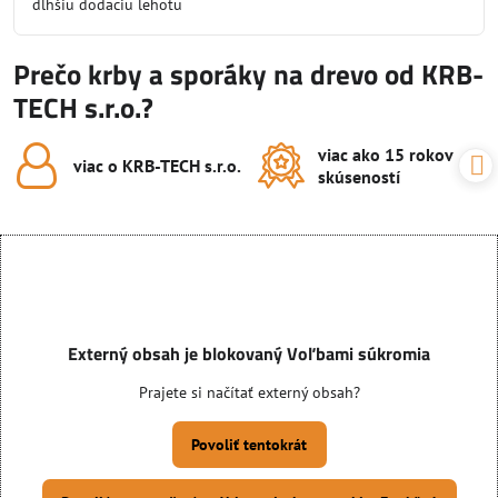
dlhšiu dodaciu lehotu
Prečo krby a sporáky na drevo od KRB-
TECH s.r.o.?
viac ako 15 rokov
viac o KRB-TECH s​.r​.o​.
skúseností
Externý obsah je blokovaný Voľbami súkromia
Prajete si načítať externý obsah?
Povoliť tentokrát