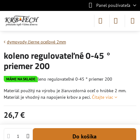
Panel používateľa
dymovody čierne oceľové 2mm
koleno regulovateľné 0-45 °
priemer 200
MÁME NA SKLADE
Materiál použitý na výrobu je žiaruvzdorná oceľ o hrúbke 2 mm.
Materiál je vhodný na napojenie krbov a pecí.
Čítajte viac
26,7 €
Do košíka