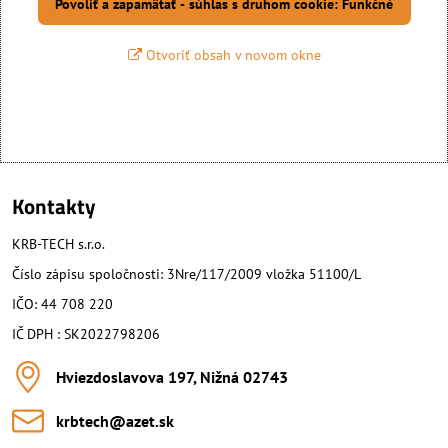
Povoliť a zapamätať - súhlas s druhom cookie: Funkčné
Otvoriť obsah v novom okne
Kontakty
KRB-TECH s.r.o.
Číslo zápisu spoločnosti: 3Nre/117/2009 vložka 51100/L
IČO: 44 708 220
IČ DPH : SK2022798206
Hviezdoslavova 197, Nižná 02743
krbtech​@azet​.sk