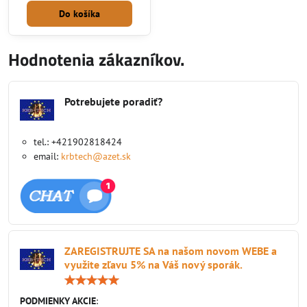
Do košíka
Hodnotenia zákazníkov.
Potrebujete poradiť?
tel.: +421902818424
email:
krbtech@azet.sk
ZAREGISTRUJTE SA na našom novom WEBE a
využite zľavu 5% na Váš nový sporák.
Hodnotenie:
5
/
PODMIENKY AKCIE
: