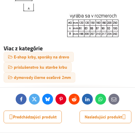
Viac z kategórie
E-shop krby, sporáky na drevo
príslušenstvo ku stavbe krbu
dymovody čierne oceľové 2mm
Facebook
Twitter
Bluesky
Pinterest
Reddit
LinkedIn
WhatsApp
E-
mail
Predchádzajúci produkt
Nasledujúci produkt