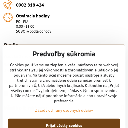
0902 818 424
Otváracie hodiny
PO - PIA
8:00 - 16:00
SOBOTA podľa dohody
O nás.
Predvoľby súkromia
Viac ako 15 rokov skúsenosti.
Nakupujte od overeného predajcu s certifikovaným servisným
Cookies používame na zlepšenie vašej návštevy tejto webovej
stránky, analýzu jej výkonnosti a zhromažďovanie údajov o jej
strediskom. KRB-TECH s.r.o.
používaní. Na tento účel môžeme použiť nástroje a služby
Pridajte sa k nám
tretích strán a zhromaždené údaje sa môžu preniesť k
partnerom v EÚ, USA alebo iných krajinách. Kliknutím na „Prijať
všetky cookies“ vyjadrujete svoj súhlas s týmto spracovaním.
Facebook
Nižšie môžete nájsť podrobné informácie alebo upraviť svoje
preferencie.
Všetko k nákupu
Zásady ochrany osobných údajov
Prijať všetky cookies
©
2026
Copyright