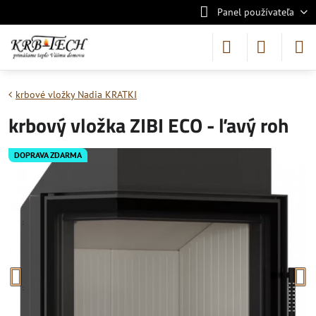
Panel používateľa
krbové vložky Nadia KRATKI
krbový vložka ZIBI ECO - ľavý roh
DOPRAVA ZDARMA