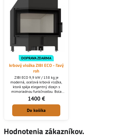
DOPRAVA ZDARMA
krbový vložka ZIBI ECO - ľavý
roh
ZIBI ECO 9,9 kW / 158 kg je
moderná, oceľová krbová vložka,
ktorá spája elegantný dizajn s
mimoriadnou funkčnosťou. Bola
navrhnutá s ohľadom na
1400 €
najnáročnejších používateľov a
perfektne sa hodí do klasických aj
Do košíka
moderných interiérov. Vďaka
osvedčeným technologickým
riešeniam a obloženiu z
akumulačného materiálu
Hodnotenia zákazníkov.
TERMOTEC zaisťuje ZIBI ECO nielen
efektívne a ekologické spaľovanie,
ale aj jednoduché...