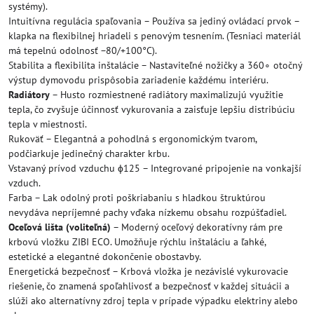
systémy).
Intuitívna regulácia spaľovania – Používa sa jediný ovládací prvok –
klapka na flexibilnej hriadeli s penovým tesnením. (Tesniaci materiál
má tepelnú odolnosť −80/+100°C).
Stabilita a flexibilita inštalácie – Nastaviteľné nožičky a 360∘ otočný
výstup dymovodu prispôsobia zariadenie každému interiéru.
Radiátory
– Husto rozmiestnené radiátory maximalizujú využitie
tepla, čo zvyšuje účinnosť vykurovania a zaisťuje lepšiu distribúciu
tepla v miestnosti.
Rukoväť – Elegantná a pohodlná s ergonomickým tvarom,
podčiarkuje jedinečný charakter krbu.
Vstavaný prívod vzduchu ϕ125 – Integrované pripojenie na vonkajší
vzduch.
Farba – Lak odolný proti poškriabaniu s hladkou štruktúrou
nevydáva nepríjemné pachy vďaka nízkemu obsahu rozpúšťadiel.
Oceľová lišta (voliteľná)
– Moderný oceľový dekoratívny rám pre
krbovú vložku ZIBI ECO. Umožňuje rýchlu inštaláciu a ľahké,
estetické a elegantné dokončenie obostavby.
Energetická bezpečnosť – Krbová vložka je nezávislé vykurovacie
riešenie, čo znamená spoľahlivosť a bezpečnosť v každej situácii a
slúži ako alternatívny zdroj tepla v prípade výpadku elektriny alebo