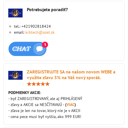
Potrebujete poradiť?
tel.: +421902818424
email:
krbtech@azet.sk
ZAREGISTRUJTE SA na našom novom WEBE a
využite zľavu 5% na Váš nový sporák.
Hodnotenie:
5
/
PODMIENKY AKCIE
:
5
- byť ZAREGISTROVANÝ, ale aj PRIHLÁSENÝ
- zľavy a AKCIE sa NESČÍTAVAJÚ -
(
VIAC
)
- zľava je len na tovar, ktorý nie je v AKCII
- cena pece musí byť vyššia, ako 999 EUR!