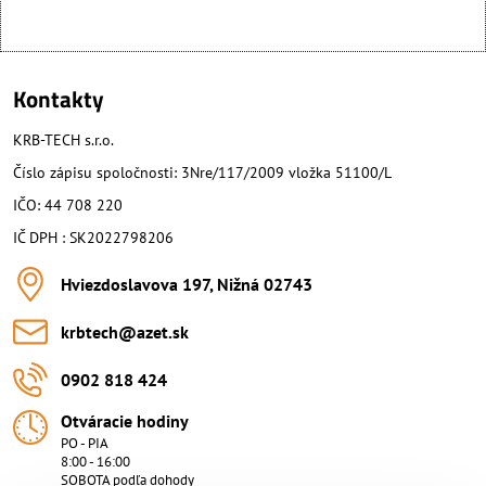
Kontakty
KRB-TECH s.r.o.
Číslo zápisu spoločnosti: 3Nre/117/2009 vložka 51100/L
IČO: 44 708 220
IČ DPH : SK2022798206
Hviezdoslavova 197, Nižná 02743
krbtech​@azet​.sk
0902 818 424
Otváracie hodiny
PO - PIA
8:00 - 16:00
SOBOTA podľa dohody