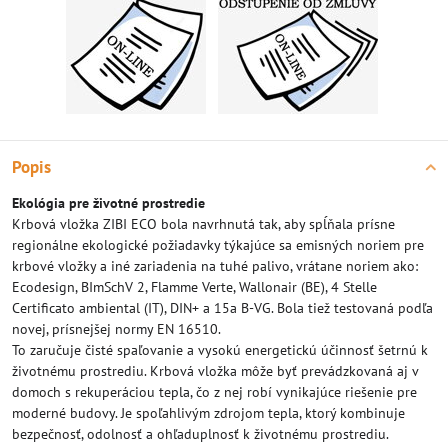
Popis
Ekológia pre životné prostredie
Krbová vložka ZIBI ECO bola navrhnutá tak, aby spĺňala prísne
regionálne ekologické požiadavky týkajúce sa emisných noriem pre
krbové vložky a iné zariadenia na tuhé palivo, vrátane noriem ako:
Ecodesign, BImSchV 2, Flamme Verte, Wallonair (BE), 4 Stelle
Certificato ambiental (IT), DIN+ a 15a B-VG. Bola tiež testovaná podľa
novej, prísnejšej normy EN 16510.
To zaručuje čisté spaľovanie a vysokú energetickú účinnosť šetrnú k
životnému prostrediu. Krbová vložka môže byť prevádzkovaná aj v
domoch s rekuperáciou tepla, čo z nej robí vynikajúce riešenie pre
moderné budovy. Je spoľahlivým zdrojom tepla, ktorý kombinuje
bezpečnosť, odolnosť a ohľaduplnosť k životnému prostrediu.