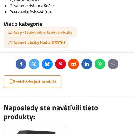
Otváranie dvierok Bočné
Presklenie Rohové ľavé
Viac z kategórie
krby - teplovodné krbové vložky
krbové vložky Nadia KRATKI
Facebook
Twitter
Bluesky
Pinterest
Reddit
LinkedIn
WhatsApp
E-
mail
Predchádzajúci produkt
Naposledy ste navštívili tieto
produkty: