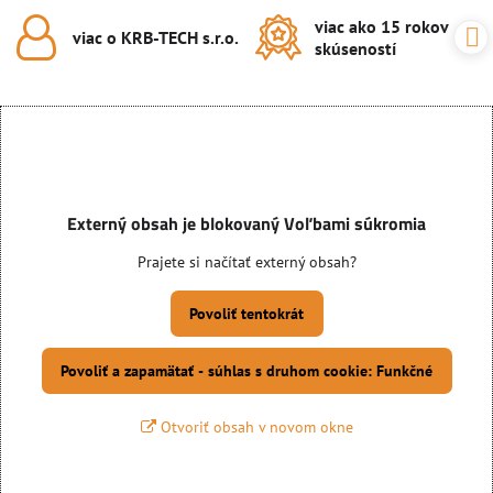
viac ako 15 rokov
viac o KRB-TECH s​.r​.o​.
skúseností
Externý obsah je blokovaný Voľbami súkromia
Prajete si načítať externý obsah?
Povoliť tentokrát
Povoliť a zapamätať - súhlas s druhom cookie: Funkčné
Otvoriť obsah v novom okne