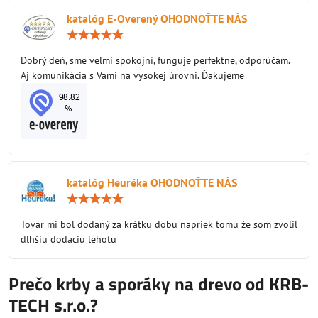
katalóg E-Overený OHODNOŤTE NÁS
Hodnotenie:
5
/
Dobrý deň, sme veľmi spokojní, funguje perfektne, odporúčam.
5
Aj komunikácia s Vami na vysokej úrovni. Ďakujeme
katalóg Heuréka OHODNOŤTE NÁS
Hodnotenie:
5
/
Tovar mi bol dodaný za krátku dobu napriek tomu že som zvolil
5
dlhšiu dodaciu lehotu
Prečo krby a sporáky na drevo od KRB-
TECH s.r.o.?