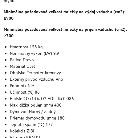
plynu.
Minimálna požadovaná veľkosť mriežky na výdaj vzduchu (cm2):
≥900
Minimálna požadovaná veľkosť mriežky na príjem vzduchu (cm2):
≥700
Hmotnosť 158 kg
Nominálny výkon (kW) 9.9
Palivo Drevo
Materiál Oceľ
Ohnisko Termotec krémový
Externý prívod vzduchu Áno
Popolník Nie
Účinnosť (%) 86
Emisie CO (13% O2 VOL. %) 0.086
Max. dĺžka polien (mm) 400
Dymovod Horný / Zadný
Priemer dymovodu (mm) 180
Teplota spalín (°C) 177
Kolekcia ZIBI
Výrobca KRATKI