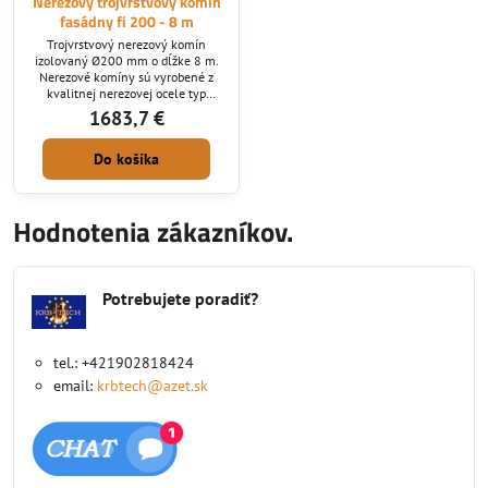
Nerezový trojvrstvový komín
fasádny fi 200 - 8 m
Trojvrstvový nerezový komín
izolovaný Ø200 mm o dĺžke 8 m.
Nerezové komíny sú vyrobené z
kvalitnej nerezovej ocele typ
1.4404 o hrúbke 0,6 mm a hrúbka
1683,7 €
izolácie je 5 cm. Nerezové
izolované komíny sú obľúbené pre
Do košíka
svoj vzhľad, kvalitu a bezpečnosť a
to ako u nových moderných
rodinných domov, tak u
dodatočných stavieb komínov, kde
Hodnotenia zákazníkov.
nie je technicky možné a esteticky
vhodné postaviť murovaný
komín....
Potrebujete poradiť?
tel.: +421902818424
email:
krbtech@azet.sk