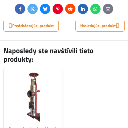
Facebook
Twitter
Bluesky
Pinterest
Reddit
LinkedIn
WhatsApp
E-
mail
Predchádzajúci produkt
Nasledujúci produkt
Naposledy ste navštívili tieto
produkty: