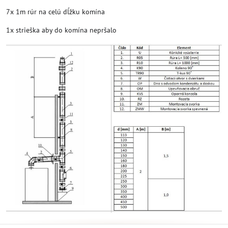
7x 1m rúr na celú dĺžku komína
1x strieška aby do komína nepršalo