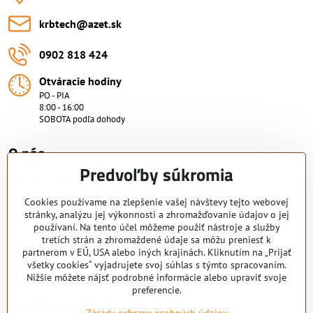
krbtech​@azet​.sk
0902 818 424
Otváracie hodiny
PO - PIA
8:00 - 16:00
SOBOTA podľa dohody
O nás.
Predvoľby súkromia
Viac ako 15 rokov skúsenosti.
Nakupujte od overeného predajcu s certifikovaným servisným
Cookies používame na zlepšenie vašej návštevy tejto webovej
stránky, analýzu jej výkonnosti a zhromažďovanie údajov o jej
strediskom. KRB-TECH s.r.o.
používaní. Na tento účel môžeme použiť nástroje a služby
Pridajte sa k nám
tretích strán a zhromaždené údaje sa môžu preniesť k
partnerom v EÚ, USA alebo iných krajinách. Kliknutím na „Prijať
všetky cookies“ vyjadrujete svoj súhlas s týmto spracovaním.
Facebook
Nižšie môžete nájsť podrobné informácie alebo upraviť svoje
preferencie.
Všetko k nákupu