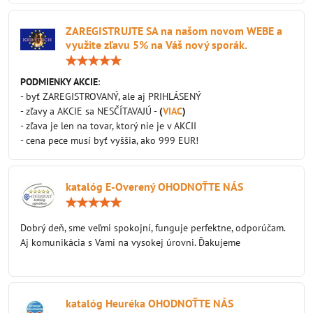
ZAREGISTRUJTE SA na našom novom WEBE a
využite zľavu 5% na Váš nový sporák.
Hodnotenie:
5
/
PODMIENKY AKCIE
:
5
- byť ZAREGISTROVANÝ, ale aj PRIHLÁSENÝ
- zľavy a AKCIE sa NESČÍTAVAJÚ -
(
VIAC
)
- zľava je len na tovar, ktorý nie je v AKCII
- cena pece musí byť vyššia, ako 999 EUR!
katalóg E-Overený OHODNOŤTE NÁS
Hodnotenie:
5
/
Dobrý deň, sme veľmi spokojní, funguje perfektne, odporúčam.
5
Aj komunikácia s Vami na vysokej úrovni. Ďakujeme
katalóg Heuréka OHODNOŤTE NÁS