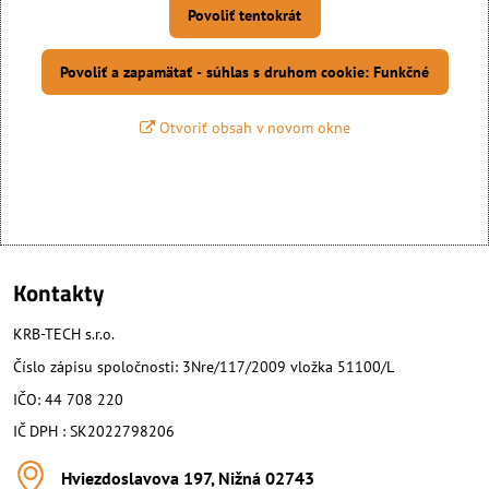
Povoliť tentokrát
Povoliť a zapamätať - súhlas s druhom cookie: Funkčné
Otvoriť obsah v novom okne
Kontakty
KRB-TECH s.r.o.
Číslo zápisu spoločnosti: 3Nre/117/2009 vložka 51100/L
IČO: 44 708 220
IČ DPH : SK2022798206
Hviezdoslavova 197, Nižná 02743