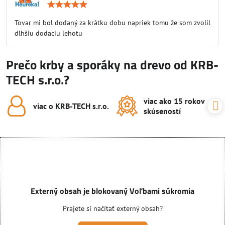
Hodnotenie:
5
/
Tovar mi bol dodaný za krátku dobu napriek tomu že som zvolil
5
dlhšiu dodaciu lehotu
Prečo krby a sporáky na drevo od KRB-
TECH s.r.o.?
viac ako 15 rokov
viac o KRB-TECH s​.r​.o​.
skúseností
Externý obsah je blokovaný Voľbami súkromia
Prajete si načítať externý obsah?