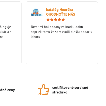
katalóg Heuréka
OHODNOŤTE NÁS
Hodnotenie:
Hodnotenie:
5
5
 funguje
/
Tovar mi bol dodaný za krátku dobu
/
5
5
ikácia s
napriek tomu že som zvolil dlhšiu dodaciu
eme
lehotu
certifikované servisné
dné ceny
stredisko