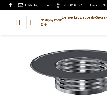
krbtech@azet.sk
0902 818 424
O nás
Na
E-shop krby, sporáky
Sporák
Nákupný košík
0 €