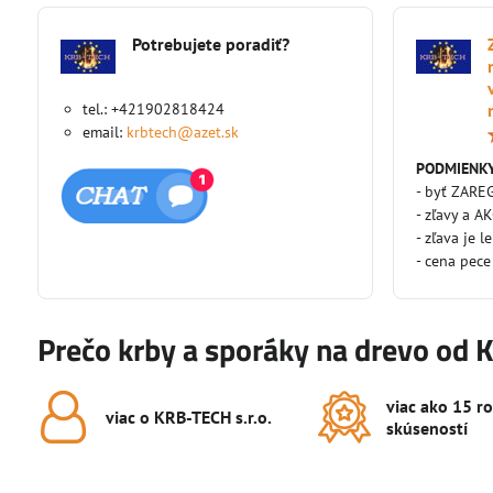
Potrebujete poradiť?
tel.: +421902818424
email:
krbtech@azet.sk
PODMIENKY
- byť ZARE
- zľavy a A
- zľava je l
- cena pece
Prečo krby a sporáky na drevo od 
viac ako 15 r
viac o KRB-TECH s​.r​.o​.
skúseností