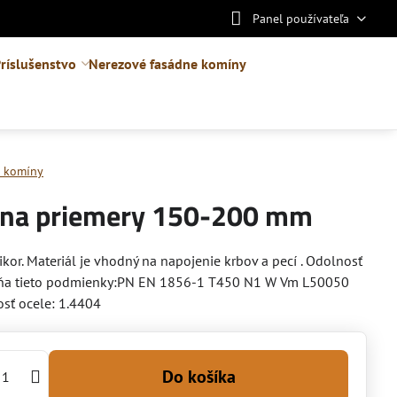
Panel používateľa
ríslušenstvo
Nerezové fasádne komíny
e komíny
á na priemery 150-200 mm
ikor. Materiál je vhodný na napojenie krbov a pecí . Odolnosť
spĺňa tieto podmienky:PN EN 1856-1 T450 N1 W Vm L50050
sť ocele: 1.4404
Do košíka