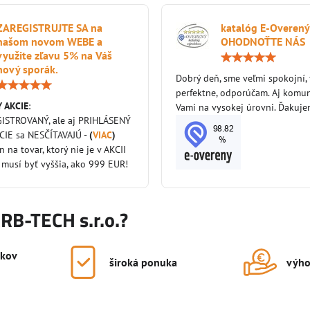
ZAREGISTRUJTE SA na
katalóg E-Overený
našom novom WEBE a
OHODNOŤTE NÁS
využite zľavu 5% na Váš
nový sporák.
Dobrý deň, sme veľmi spokojní,
Hodnotenie:
perfektne, odporúčam. Aj komun
5
 AKCIE
:
/
Vami na vysokej úrovni. Ďakuj
5
GISTROVANÝ, ale aj PRIHLÁSENÝ
KCIE sa NESČÍTAVAJÚ -
(
VIAC
)
en na tovar, ktorý nie je v AKCII
 musí byť vyššia, ako 999 EUR!
KRB-TECH s.r.o.?
okov
široká ponuka
výho