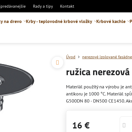
jpredávanejšie
Rady a tipy
Kontakt
y na drevo
Krby - teplovodné krbové vložky
Krbové kachle
P
Úvod
nerezové izolované fasádn
ružica nerezov
Materiál použitý na výrobu je ant
antikoru je 1000 °C. Materiál 
G500DN 80 - DN500 CE1450. Ako
16 €