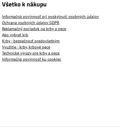
Všetko k nákupu
Informačná povinnosť pri poskytnutí osobných údajov
Ochrana osobných údajov GDPR
Reklamačný poriadok na krby a pece
Ako vybrať krb
Krby - bezpečnosť predovšetkým
Využitie - krby, krbové pece
Technické výrazy pre krby a pece
Informačná povinnosť ku cookies