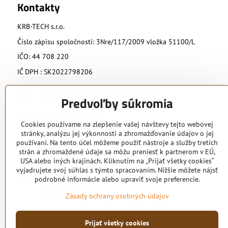
Kontakty
KRB-TECH s.r.o.
Číslo zápisu spoločnosti: 3Nre/117/2009 vložka 51100/L
IČO: 44 708 220
IČ DPH : SK2022798206
Hviezdoslavova 197, Nižná 02743
Predvoľby súkromia
krbtech​@azet​.sk
Cookies používame na zlepšenie vašej návštevy tejto webovej
stránky, analýzu jej výkonnosti a zhromažďovanie údajov o jej
používaní. Na tento účel môžeme použiť nástroje a služby tretích
0902 818 424
strán a zhromaždené údaje sa môžu preniesť k partnerom v EÚ,
USA alebo iných krajinách. Kliknutím na „Prijať všetky cookies“
Otváracie hodiny
vyjadrujete svoj súhlas s týmto spracovaním. Nižšie môžete nájsť
PO - PIA
podrobné informácie alebo upraviť svoje preferencie.
8:00 - 16:00
SOBOTA podľa dohody
Zásady ochrany osobných údajov
Prijať všetky cookies