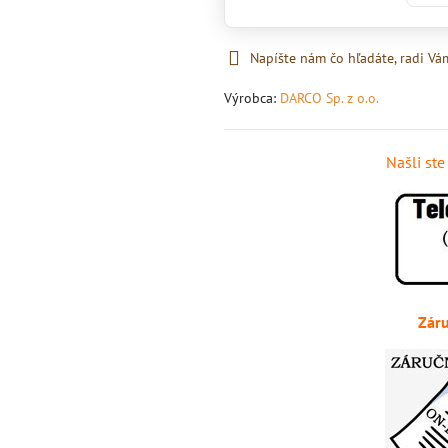
Napíšte nám čo hľadáte, radi V
Výrobca:
DARCO Sp. z o.o.
Našli st
Záru