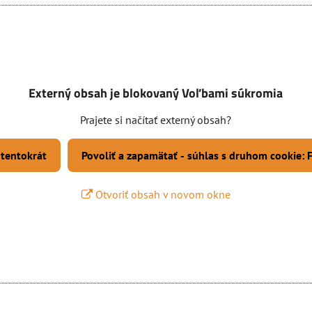
Externý obsah je blokovaný Voľbami súkromia
Prajete si načítať externý obsah?
 tentokrát
Povoliť a zapamätať - súhlas s druhom cookie:
Otvoriť obsah v novom okne