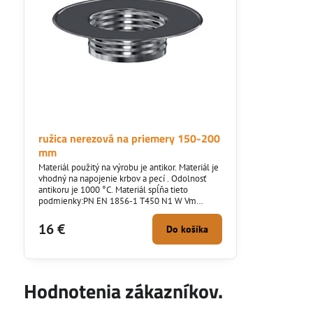
ružica nerezová na priemery 150-200
mm
Materiál použitý na výrobu je antikor. Materiál je
vhodný na napojenie krbov a pecí . Odolnosť
antikoru je 1000 °C. Materiál spĺňa tieto
podmienky:PN EN 1856-1 T450 N1 W Vm
L50050 G500DN 80 - DN500 CE1450. Akosť
ocele: 1.4404
16 €
Do košíka
Hodnotenia zákazníkov.