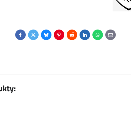
Facebook
Twitter
Bluesky
Pinterest
Reddit
LinkedIn
WhatsApp
E-
mail
ukty: