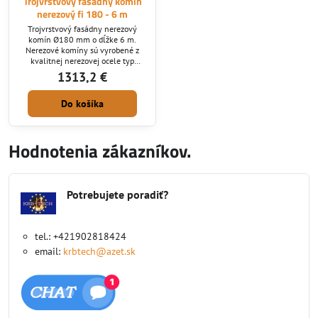
Trojvrstvový fasádny komín
nerezový fi 180 - 6 m
Trojvrstvový fasádny nerezový
komín Ø180 mm o dĺžke 6 m.
Nerezové komíny sú vyrobené z
kvalitnej nerezovej ocele typ
1.4404 o hrúbke 0,6 mm a hrúbka
1313,2 €
izolácie je 5 cm. Nerezové
izolované komíny sú obľúbené pre
Do košíka
svoj vzhľad, kvalitu a bezpečnosť a
to ako u nových moderných
rodinných domov, tak u
dodatočných stavieb komínov, kde
Hodnotenia zákazníkov.
nie je technicky možné a esteticky
vhodné postaviť murovaný
komín....
Potrebujete poradiť?
tel.: +421902818424
email:
krbtech@azet.sk