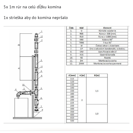
5x 1m rúr na celú dĺžku komína
1x strieška aby do komína nepršalo