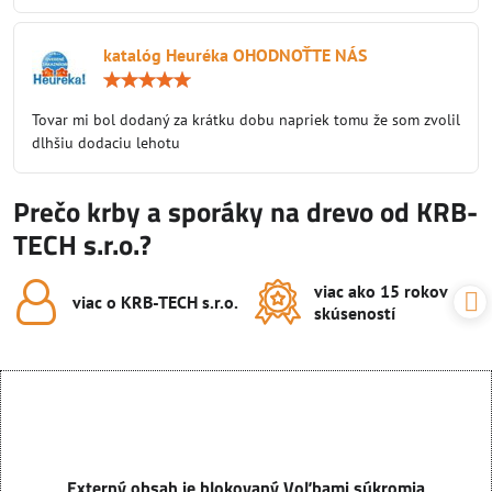
katalóg Heuréka OHODNOŤTE NÁS
Hodnotenie:
5
/
Tovar mi bol dodaný za krátku dobu napriek tomu že som zvolil
5
dlhšiu dodaciu lehotu
Prečo krby a sporáky na drevo od KRB-
TECH s.r.o.?
viac ako 15 rokov
viac o KRB-TECH s​.r​.o​.
skúseností
Externý obsah je blokovaný Voľbami súkromia