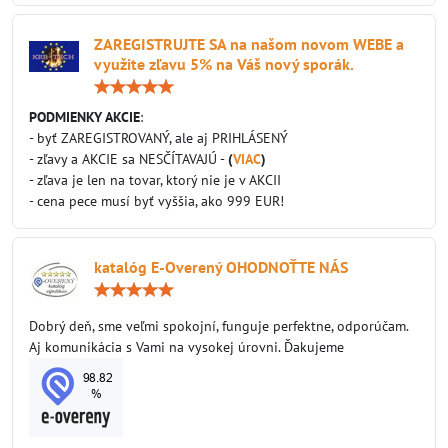
ZAREGISTRUJTE SA na našom novom WEBE a
využite zľavu 5% na Váš nový sporák.
Hodnotenie:
5
/
PODMIENKY AKCIE
:
5
- byť ZAREGISTROVANÝ, ale aj PRIHLÁSENÝ
- zľavy a AKCIE sa NESČÍTAVAJÚ -
(
VIAC
)
- zľava je len na tovar, ktorý nie je v AKCII
- cena pece musí byť vyššia, ako 999 EUR!
katalóg E-Overený OHODNOŤTE NÁS
Hodnotenie:
5
/
Dobrý deň, sme veľmi spokojní, funguje perfektne, odporúčam.
5
Aj komunikácia s Vami na vysokej úrovni. Ďakujeme