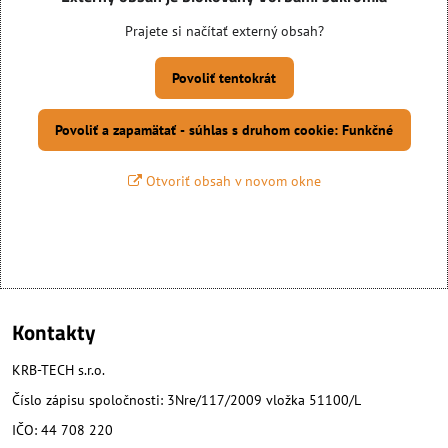
Prajete si načítať externý obsah?
Povoliť tentokrát
Povoliť a zapamätať - súhlas s druhom cookie: Funkčné
Otvoriť obsah v novom okne
Kontakty
KRB-TECH s.r.o.
Číslo zápisu spoločnosti: 3Nre/117/2009 vložka 51100/L
IČO: 44 708 220