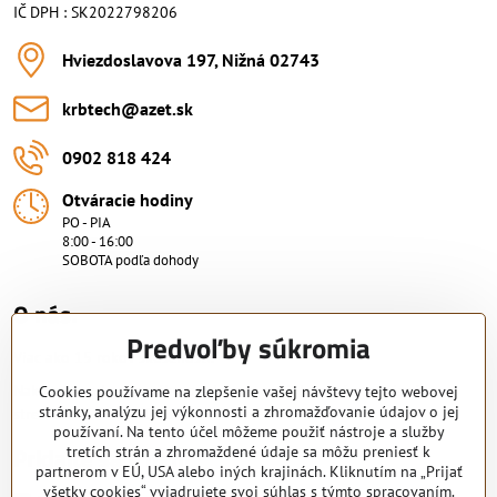
IČ DPH : SK2022798206
Hviezdoslavova 197, Nižná 02743
krbtech​@azet​.sk
0902 818 424
Otváracie hodiny
PO - PIA
8:00 - 16:00
SOBOTA podľa dohody
O nás.
Predvoľby súkromia
Viac ako 15 rokov skúsenosti.
Nakupujte od overeného predajcu s certifikovaným servisným
Cookies používame na zlepšenie vašej návštevy tejto webovej
stránky, analýzu jej výkonnosti a zhromažďovanie údajov o jej
strediskom. KRB-TECH s.r.o.
používaní. Na tento účel môžeme použiť nástroje a služby
Pridajte sa k nám
tretích strán a zhromaždené údaje sa môžu preniesť k
partnerom v EÚ, USA alebo iných krajinách. Kliknutím na „Prijať
všetky cookies“ vyjadrujete svoj súhlas s týmto spracovaním.