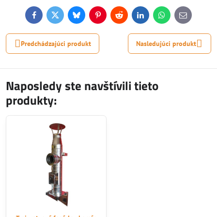
Facebook
Twitter
Bluesky
Pinterest
Reddit
LinkedIn
WhatsApp
E-
mail
Predchádzajúci produkt
Nasledujúci produkt
Naposledy ste navštívili tieto
produkty: