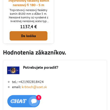
Trojvrstvový fasádny komín
nerezový fi 180 - 5 m
Trojvrstvový nerezový fasádny
komín Ø180 mm o dĺžke 5 m.
Nerezové komíny sú vyrobené z
kvalitnej nerezovej ocele typ
1.4404 o hrúbke 0,6 mm a hrúbka
1137,4 €
izolácie je 5 cm. Nerezové
izolované komíny sú obľúbené pre
Do košíka
svoj vzhľad, kvalitu a bezpečnosť a
to ako u nových moderných
rodinných domov, tak u
dodatočných stavieb komínov, kde
Hodnotenia zákazníkov.
nie je technicky možné a esteticky
vhodné postaviť murovaný
komín....
Potrebujete poradiť?
tel.: +421902818424
email:
krbtech@azet.sk