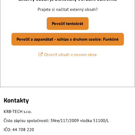
Prajete si načítať externý obsah?
Povoliť tentokrát
Povoliť a zapamätať - súhlas s druhom cookie: Funkčné
Otvoriť obsah v novom okne
Kontakty
KRB-TECH s.r.o.
Číslo zápisu spoločnosti: 3Nre/117/2009 vložka 51100/L
IČO: 44 708 220