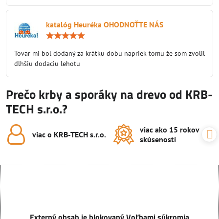
katalóg Heuréka OHODNOŤTE NÁS
Hodnotenie:
5
/
Tovar mi bol dodaný za krátku dobu napriek tomu že som zvolil
5
dlhšiu dodaciu lehotu
Prečo krby a sporáky na drevo od KRB-
TECH s.r.o.?
viac ako 15 rokov
viac o KRB-TECH s​.r​.o​.
skúseností
Externý obsah je blokovaný Voľbami súkromia