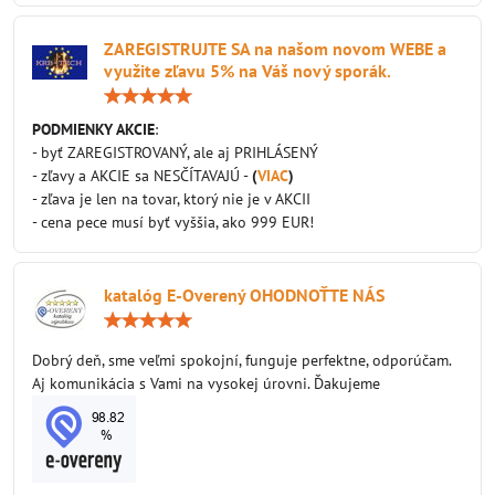
ZAREGISTRUJTE SA na našom novom WEBE a
využite zľavu 5% na Váš nový sporák.
Hodnotenie:
5
/
PODMIENKY AKCIE
:
5
- byť ZAREGISTROVANÝ, ale aj PRIHLÁSENÝ
- zľavy a AKCIE sa NESČÍTAVAJÚ -
(
VIAC
)
- zľava je len na tovar, ktorý nie je v AKCII
- cena pece musí byť vyššia, ako 999 EUR!
katalóg E-Overený OHODNOŤTE NÁS
Hodnotenie:
5
/
Dobrý deň, sme veľmi spokojní, funguje perfektne, odporúčam.
5
Aj komunikácia s Vami na vysokej úrovni. Ďakujeme