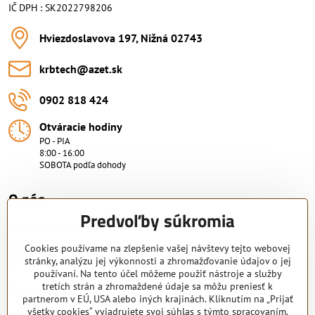
IČ DPH : SK2022798206
Hviezdoslavova 197, Nižná 02743
krbtech​@azet​.sk
0902 818 424
Otváracie hodiny
PO - PIA
8:00 - 16:00
SOBOTA podľa dohody
O nás.
Predvoľby súkromia
Viac ako 15 rokov skúsenosti.
Nakupujte od overeného predajcu s certifikovaným servisným
Cookies používame na zlepšenie vašej návštevy tejto webovej
stránky, analýzu jej výkonnosti a zhromažďovanie údajov o jej
strediskom. KRB-TECH s.r.o.
používaní. Na tento účel môžeme použiť nástroje a služby
Pridajte sa k nám
tretích strán a zhromaždené údaje sa môžu preniesť k
partnerom v EÚ, USA alebo iných krajinách. Kliknutím na „Prijať
všetky cookies“ vyjadrujete svoj súhlas s týmto spracovaním.