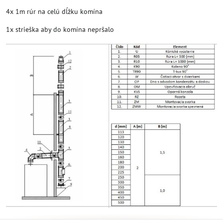
4x 1m rúr na celú dĺžku komína
1x strieška aby do komína nepršalo