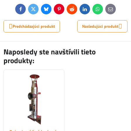
Facebook
Twitter
Bluesky
Pinterest
Reddit
LinkedIn
WhatsApp
E-
mail
Predchádzajúci produkt
Nasledujúci produkt
Naposledy ste navštívili tieto
produkty: