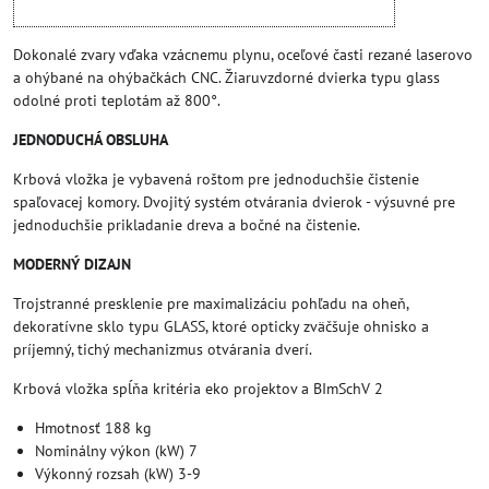
Dokonalé zvary vďaka vzácnemu plynu, oceľové časti rezané laserovo
a ohýbané na ohýbačkách CNC. Žiaruvzdorné dvierka typu glass
odolné proti teplotám až 800°.
JEDNODUCHÁ OBSLUHA
Krbová vložka je vybavená roštom pre jednoduchšie čistenie
spaľovacej komory. Dvojitý systém otvárania dvierok - výsuvné pre
jednoduchšie prikladanie dreva a bočné na čistenie.
MODERNÝ DIZAJN
Trojstranné presklenie pre maximalizáciu pohľadu na oheň,
dekoratívne sklo typu GLASS, ktoré opticky zväčšuje ohnisko a
príjemný, tichý mechanizmus otvárania dverí.
Krbová vložka spĺňa kritéria eko projektov a BImSchV 2
Hmotnosť 188 kg
Nominálny výkon (kW) 7
Výkonný rozsah (kW) 3-9