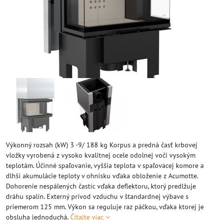
Výkonný rozsah (kW) 3 -9/ 188 kg Korpus a predná časť krbovej
vložky vyrobená z vysoko kvalitnej ocele odolnej voči vysokým
teplotám. Účinné spaľovanie, vyššia teplota v spaľovacej komore a
dlhší akumulácie teploty v ohnisku vďaka obloženie z Acumotte.
Dohorenie nespálených častíc vďaka deflektoru, ktorý predlžuje
dráhu spalín. Externý prívod vzduchu v štandardnej výbave s
priemerom 125 mm. Výkon sa reguluje raz páčkou, vďaka ktorej je
obsluha jednoduchá.
Čítajte viac