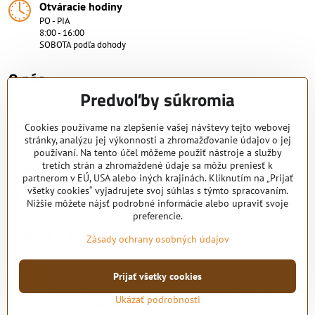
Otváracie hodiny
PO - PIA
8:00 - 16:00
SOBOTA podľa dohody
O nás.
Predvoľby súkromia
Viac ako 15 rokov skúsenosti.
Nakupujte od overeného predajcu s certifikovaným servisným
Cookies používame na zlepšenie vašej návštevy tejto webovej
stránky, analýzu jej výkonnosti a zhromažďovanie údajov o jej
strediskom. KRB-TECH s.r.o.
používaní. Na tento účel môžeme použiť nástroje a služby
Pridajte sa k nám
tretích strán a zhromaždené údaje sa môžu preniesť k
partnerom v EÚ, USA alebo iných krajinách. Kliknutím na „Prijať
všetky cookies“ vyjadrujete svoj súhlas s týmto spracovaním.
Facebook
Nižšie môžete nájsť podrobné informácie alebo upraviť svoje
preferencie.
Všetko k nákupu
Zásady ochrany osobných údajov
Prijať všetky cookies
©
2026
Copyright
Predvoľby súkromia
Zásady ochrany osobných údajov
Ukázať podrobnosti
Vytvorené pomocou:
BiznisWeb.sk