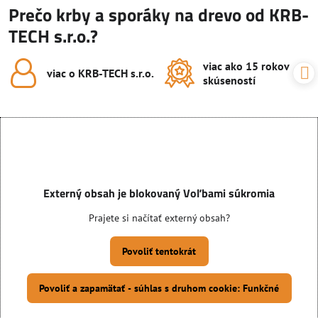
Prečo krby a sporáky na drevo od KRB-
TECH s.r.o.?
viac ako 15 rokov
viac o KRB-TECH s​.r​.o​.
skúseností
Externý obsah je blokovaný Voľbami súkromia
Prajete si načítať externý obsah?
Povoliť tentokrát
Povoliť a zapamätať - súhlas s druhom cookie: Funkčné