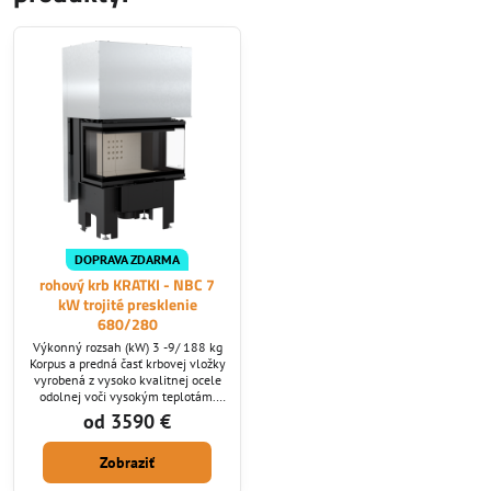
DOPRAVA ZDARMA
rohový krb KRATKI - NBC 7
kW trojité presklenie
680/280
Výkonný rozsah (kW) 3 -9/ 188 kg
Korpus a predná časť krbovej vložky
vyrobená z vysoko kvalitnej ocele
odolnej voči vysokým teplotám.
Účinné spaľovanie, vyššia teplota v
od 3590 €
spaľovacej komore a dlhší
akumulácie teploty v ohnisku
Zobraziť
vďaka obloženie z Acumotte.
Dohorenie nespálených častíc