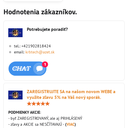
vďaka deflektoru, ktorý predlžuje
dráhu spalín. Externý prívod
Hodnotenia zákazníkov.
vzduchu v štandardnej výbave s
priemerom 125 mm....
Potrebujete poradiť?
tel.: +421902818424
email:
krbtech@azet.sk
ZAREGISTRUJTE SA na našom novom WEBE a
využite zľavu 5% na Váš nový sporák.
Hodnotenie:
5
/
PODMIENKY AKCIE
:
5
- byť ZAREGISTROVANÝ, ale aj PRIHLÁSENÝ
- zľavy a AKCIE sa NESČÍTAVAJÚ -
(
VIAC
)