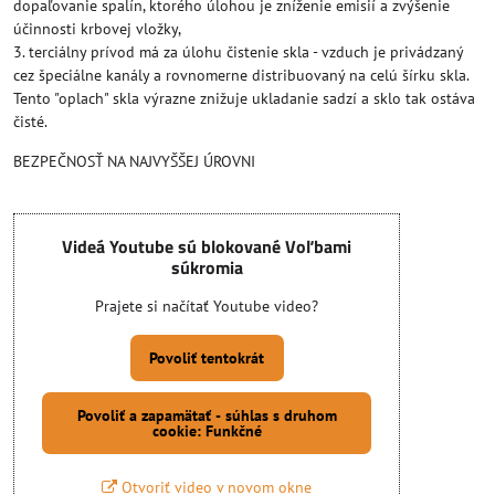
dopaľovanie spalín, ktorého úlohou je zníženie emisií a zvýšenie
účinnosti krbovej vložky,
3. terciálny prívod má za úlohu čistenie skla - vzduch je privádzaný
cez špeciálne kanály a rovnomerne distribuovaný na celú šírku skla.
Tento "oplach" skla výrazne znižuje ukladanie sadzí a sklo tak ostáva
čisté.
BEZPEČNOSŤ NA NAJVYŠŠEJ ÚROVNI
Videá Youtube sú blokované Voľbami
súkromia
Prajete si načítať Youtube video?
Povoliť tentokrát
Povoliť a zapamätať - súhlas s druhom
cookie: Funkčné
Otvoriť video v novom okne