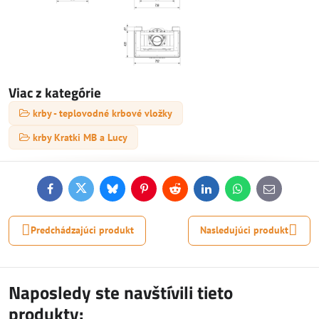
Viac z kategórie
krby - teplovodné krbové vložky
krby Kratki MB a Lucy
Facebook
Twitter
Bluesky
Pinterest
Reddit
LinkedIn
WhatsApp
E-
mail
Predchádzajúci produkt
Nasledujúci produkt
Naposledy ste navštívili tieto
produkty: