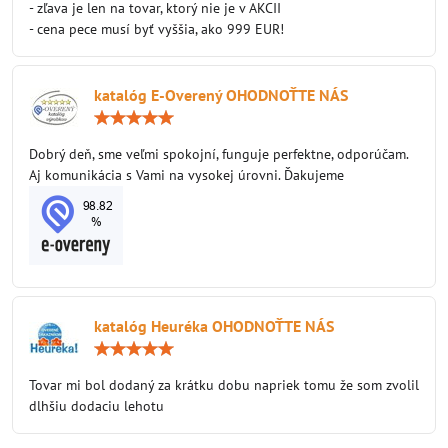
- zľava je len na tovar, ktorý nie je v AKCII
- cena pece musí byť vyššia, ako 999 EUR!
katalóg E-Overený OHODNOŤTE NÁS
Hodnotenie:
5
/
Dobrý deň, sme veľmi spokojní, funguje perfektne, odporúčam.
5
Aj komunikácia s Vami na vysokej úrovni. Ďakujeme
katalóg Heuréka OHODNOŤTE NÁS
Hodnotenie:
5
/
Tovar mi bol dodaný za krátku dobu napriek tomu že som zvolil
5
dlhšiu dodaciu lehotu