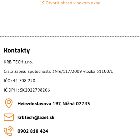
Otvoriť obsah v novom okne
Kontakty
KRB-TECH s.r.o.
Číslo zápisu spoločnosti: 3Nre/117/2009 vložka 51100/L
IČO: 44 708 220
IČ DPH : SK2022798206
Hviezdoslavova 197, Nižná 02743
krbtech​@azet​.sk
0902 818 424