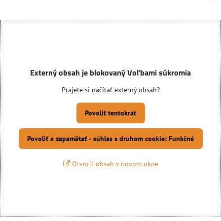
Externý obsah je blokovaný Voľbami súkromia
Prajete si načítať externý obsah?
Povoliť tentokrát
Povoliť a zapamätať - súhlas s druhom cookie: Funkčné
Otvoriť obsah v novom okne