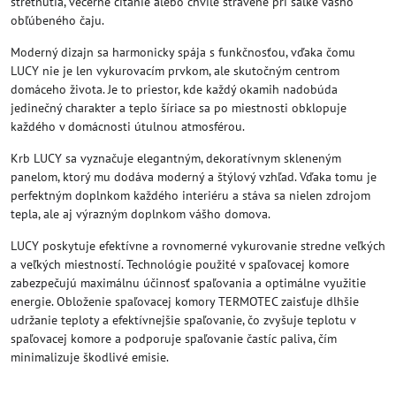
stretnutia, večerné čítanie alebo chvíle strávené pri šálke vášho
obľúbeného čaju.
Moderný dizajn sa harmonicky spája s funkčnosťou, vďaka čomu
LUCY nie je len vykurovacím prvkom, ale skutočným centrom
domáceho života. Je to priestor, kde každý okamih nadobúda
jedinečný charakter a teplo šíriace sa po miestnosti obklopuje
každého v domácnosti útulnou atmosférou.
Krb LUCY sa vyznačuje elegantným, dekoratívnym skleneným
panelom, ktorý mu dodáva moderný a štýlový vzhľad. Vďaka tomu je
perfektným doplnkom každého interiéru a stáva sa nielen zdrojom
tepla, ale aj výrazným doplnkom vášho domova.
LUCY poskytuje efektívne a rovnomerné vykurovanie stredne veľkých
a veľkých miestností. Technológie použité v spaľovacej komore
zabezpečujú maximálnu účinnosť spaľovania a optimálne využitie
energie. Obloženie spaľovacej komory TERMOTEC zaisťuje dlhšie
udržanie teploty a efektívnejšie spaľovanie, čo zvyšuje teplotu v
spaľovacej komore a podporuje spaľovanie častíc paliva, čím
minimalizuje škodlivé emisie.