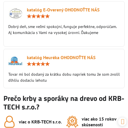
katalóg E-Overený OHODNOŤTE NÁS
Hodnotenie:
5
/
Dobrý deň, sme veľmi spokojní, funguje perfektne, odporúčam.
5
Aj komunikácia s Vami na vysokej úrovni. Ďakujeme
katalóg Heuréka OHODNOŤTE NÁS
Hodnotenie:
5
/
Tovar mi bol dodaný za krátku dobu napriek tomu že som zvolil
5
dlhšiu dodaciu lehotu
Prečo krby a sporáky na drevo od KRB-
TECH s.r.o.?
viac ako 15 rokov
viac o KRB-TECH s​.r​.o​.
skúseností