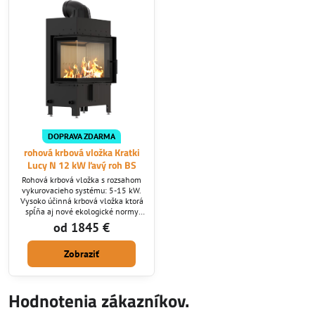
DOPRAVA ZDARMA
rohová krbová vložka Kratki
Lucy N 12 kW ľavý roh BS
Rohová krbová vložka s rozsahom
vykurovacieho systému: 5-15 kW.
Vysoko účinná krbová vložka ktorá
spĺňa aj nové ekologické normy
ktoré v SR platia od roku 2022.
od 1845 €
Krby Lucy majú už v základnej
výbave nasávanie z exteriéru,
Zobraziť
vnútorný šuplík na vymetanie
popolu, terciálne a sekundárne
spaľovanie, ktoré sa dá ovládať
priamo na krbe.
Hodnotenia zákazníkov.