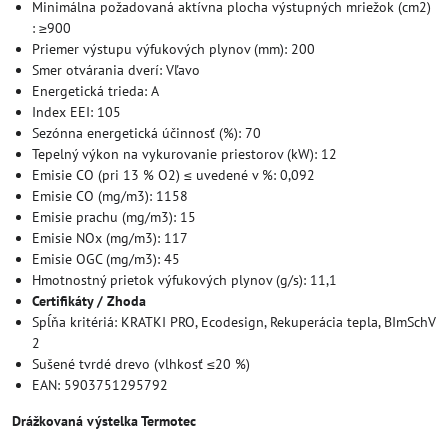
Minimálna požadovaná aktívna plocha výstupných mriežok (cm2)
: ≥900
Priemer výstupu výfukových plynov (mm): 200
Smer otvárania dverí: Vľavo
Energetická trieda: A
Index EEI: 105
Sezónna energetická účinnosť (%): 70
Tepelný výkon na vykurovanie priestorov (kW): 12
Emisie CO (pri 13 % O2) ≤ uvedené v %: 0,092
Emisie CO (mg/m3): 1158
Emisie prachu (mg/m3): 15
Emisie NOx (mg/m3): 117
Emisie OGC (mg/m3): 45
Hmotnostný prietok výfukových plynov (g/s): 11,1
Certifikáty / Zhoda
Spĺňa kritériá: KRATKI PRO, Ecodesign, Rekuperácia tepla, BImSchV
2
Sušené tvrdé drevo (vlhkosť ≤20 %)
EAN: 5903751295792
Drážkovaná výstelka Termotec