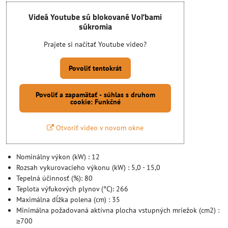
Videá Youtube sú blokované Voľbami
súkromia
Prajete si načítať Youtube video?
Povoliť tentokrát
Povoliť a zapamätať - súhlas s druhom
cookie: Funkčné
Otvoriť video v novom okne
Nominálny výkon (kW) : 12
Rozsah vykurovacieho výkonu (kW) : 5,0 - 15,0
Tepelná účinnosť (%): 80
Teplota výfukových plynov (°C): 266
Maximálna dĺžka polena (cm) : 35
Minimálna požadovaná aktívna plocha vstupných mriežok (cm2) :
≥700