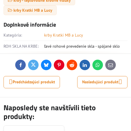
krby - teplovodné krbové vložky
krby Kratki MB a Lucy
Doplnkové informácie
Kategória:
krby Kratki MB a Lucy
ROH SKLA NA KRBE:
ľavé rohové prevedenie skla - spájané sklo
Facebook
Twitter
Bluesky
Pinterest
Reddit
LinkedIn
WhatsApp
E-
mail
Predchádzajúci produkt
Nasledujúci produkt
Naposledy ste navštívili tieto
produkty: