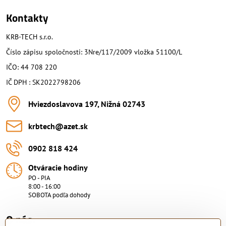
Kontakty
KRB-TECH s.r.o.
Číslo zápisu spoločnosti: 3Nre/117/2009 vložka 51100/L
IČO: 44 708 220
IČ DPH : SK2022798206
Hviezdoslavova 197, Nižná 02743
krbtech​@azet​.sk
0902 818 424
Otváracie hodiny
PO - PIA
8:00 - 16:00
SOBOTA podľa dohody
O nás.