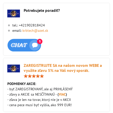
Potrebujete poradiť?
tel.: +421902818424
email:
krbtech@azet.sk
ZAREGISTRUJTE SA na našom novom WEBE a
využite zľavu 5% na Váš nový sporák.
Hodnotenie:
5
/
PODMIENKY AKCIE
:
5
- byť ZAREGISTROVANÝ, ale aj PRIHLÁSENÝ
- zľavy a AKCIE sa NESČÍTAVAJÚ -
(
VIAC
)
- zľava je len na tovar, ktorý nie je v AKCII
- cena pece musí byť vyššia, ako 999 EUR!