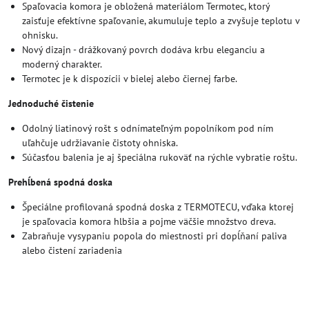
Spaľovacia komora je obložená materiálom Termotec, ktorý
zaisťuje efektívne spaľovanie, akumuluje teplo a zvyšuje teplotu v
ohnisku.
Nový dizajn - drážkovaný povrch dodáva krbu eleganciu a
moderný charakter.
Termotec je k dispozícii v bielej alebo čiernej farbe.
Jednoduché čistenie
Odolný liatinový rošt s odnímateľným popolníkom pod ním
uľahčuje udržiavanie čistoty ohniska.
Súčasťou balenia je aj špeciálna rukoväť na rýchle vybratie roštu.
Prehĺbená spodná doska
Špeciálne profilovaná spodná doska z TERMOTECU, vďaka ktorej
je spaľovacia komora hlbšia a pojme väčšie množstvo dreva.
Zabraňuje vysypaniu popola do miestnosti pri dopĺňaní paliva
alebo čistení zariadenia