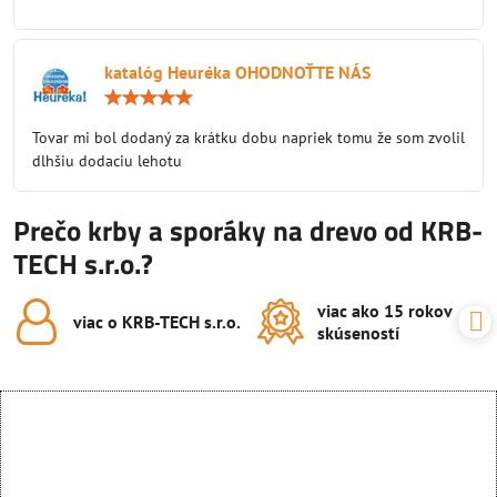
katalóg Heuréka OHODNOŤTE NÁS
Hodnotenie:
5
/
Tovar mi bol dodaný za krátku dobu napriek tomu že som zvolil
5
dlhšiu dodaciu lehotu
Prečo krby a sporáky na drevo od KRB-
TECH s.r.o.?
viac ako 15 rokov
viac o KRB-TECH s​.r​.o​.
skúseností