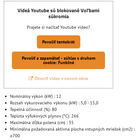
Videá Youtube sú blokované Voľbami
súkromia
Prajete si načítať Youtube video?
Povoliť tentokrát
Povoliť a zapamätať - súhlas s druhom
cookie: Funkčné
Otvoriť video v novom okne
Nominálny výkon (kW) : 12
Rozsah vykurovacieho výkonu (kW) : 5,0 - 15,0
Tepelná účinnosť (%): 80
Teplota výfukových plynov (°C): 266
Maximálna dĺžka polena (cm) : 35
Minimálna požadovaná aktívna plocha vstupných mriežok (cm2) :
≥700