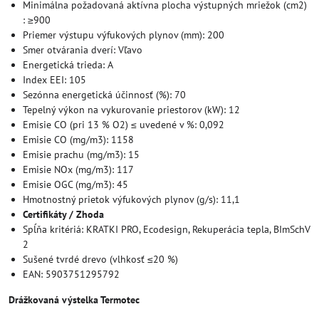
Minimálna požadovaná aktívna plocha výstupných mriežok (cm2)
: ≥900
Priemer výstupu výfukových plynov (mm): 200
Smer otvárania dverí: Vľavo
Energetická trieda: A
Index EEI: 105
Sezónna energetická účinnosť (%): 70
Tepelný výkon na vykurovanie priestorov (kW): 12
Emisie CO (pri 13 % O2) ≤ uvedené v %: 0,092
Emisie CO (mg/m3): 1158
Emisie prachu (mg/m3): 15
Emisie NOx (mg/m3): 117
Emisie OGC (mg/m3): 45
Hmotnostný prietok výfukových plynov (g/s): 11,1
Certifikáty / Zhoda
Spĺňa kritériá: KRATKI PRO, Ecodesign, Rekuperácia tepla, BImSchV
2
Sušené tvrdé drevo (vlhkosť ≤20 %)
EAN: 5903751295792
Drážkovaná výstelka Termotec