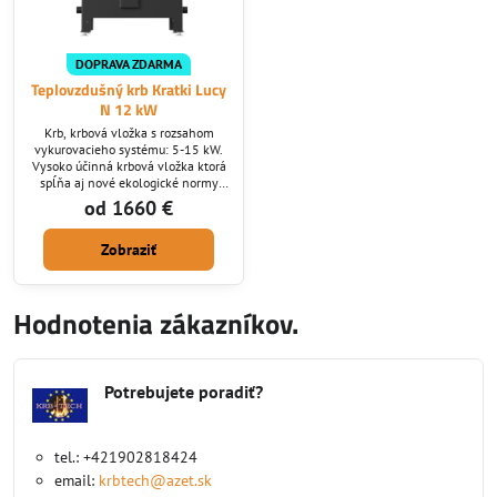
DOPRAVA ZDARMA
Teplovzdušný krb Kratki Lucy
N 12 kW
Krb, krbová vložka s rozsahom
vykurovacieho systému: 5-15 kW.
Vysoko účinná krbová vložka ktorá
spĺňa aj nové ekologické normy
ktoré v SR platia od roku 2022.
od 1660 €
Krby Lucy majú už v základnej
výbave nasávanie z exteriéru,
Zobraziť
vnútorný šuplík na vymetanie
popolu, terciálne a sekundárne
spaľovanie, ktoré sa dá ovládať
priamo na krbe.
Hodnotenia zákazníkov.
Potrebujete poradiť?
tel.: +421902818424
email:
krbtech@azet.sk