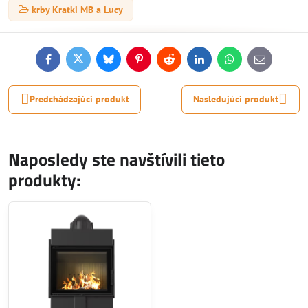
krby Kratki MB a Lucy
Facebook
Twitter
Bluesky
Pinterest
Reddit
LinkedIn
WhatsApp
E-
mail
Predchádzajúci produkt
Nasledujúci produkt
Naposledy ste navštívili tieto
produkty: