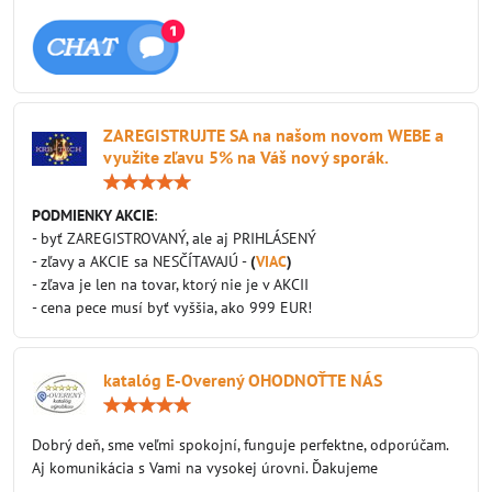
ZAREGISTRUJTE SA na našom novom WEBE a
využite zľavu 5% na Váš nový sporák.
Hodnotenie:
5
/
PODMIENKY AKCIE
:
5
- byť ZAREGISTROVANÝ, ale aj PRIHLÁSENÝ
- zľavy a AKCIE sa NESČÍTAVAJÚ -
(
VIAC
)
- zľava je len na tovar, ktorý nie je v AKCII
- cena pece musí byť vyššia, ako 999 EUR!
katalóg E-Overený OHODNOŤTE NÁS
Hodnotenie:
5
/
Dobrý deň, sme veľmi spokojní, funguje perfektne, odporúčam.
5
Aj komunikácia s Vami na vysokej úrovni. Ďakujeme