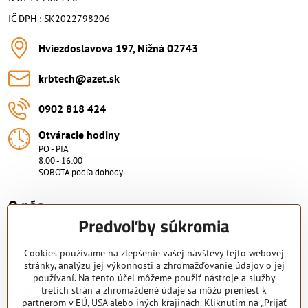
IČ DPH : SK2022798206
Hviezdoslavova 197, Nižná 02743
krbtech​@azet​.sk
0902 818 424
Otváracie hodiny
PO - PIA
8:00 - 16:00
SOBOTA podľa dohody
O nás.
Predvoľby súkromia
Viac ako 15 rokov skúsenosti.
Nakupujte od overeného predajcu s certifikovaným servisným
Cookies používame na zlepšenie vašej návštevy tejto webovej
stránky, analýzu jej výkonnosti a zhromažďovanie údajov o jej
strediskom. KRB-TECH s.r.o.
používaní. Na tento účel môžeme použiť nástroje a služby
Pridajte sa k nám
tretích strán a zhromaždené údaje sa môžu preniesť k
partnerom v EÚ, USA alebo iných krajinách. Kliknutím na „Prijať