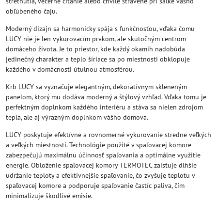
stretnutia, večerné čítanie alebo chvíle strávené pri šálke vášho
obľúbeného čaju.
Moderný dizajn sa harmonicky spája s funkčnosťou, vďaka čomu
LUCY nie je len vykurovacím prvkom, ale skutočným centrom
domáceho života. Je to priestor, kde každý okamih nadobúda
jedinečný charakter a teplo šíriace sa po miestnosti obklopuje
každého v domácnosti útulnou atmosférou.
Krb LUCY sa vyznačuje elegantným, dekoratívnym skleneným
panelom, ktorý mu dodáva moderný a štýlový vzhľad. Vďaka tomu je
perfektným doplnkom každého interiéru a stáva sa nielen zdrojom
tepla, ale aj výrazným doplnkom vášho domova.
LUCY poskytuje efektívne a rovnomerné vykurovanie stredne veľkých
a veľkých miestností. Technológie použité v spaľovacej komore
zabezpečujú maximálnu účinnosť spaľovania a optimálne využitie
energie. Obloženie spaľovacej komory TERMOTEC zaisťuje dlhšie
udržanie teploty a efektívnejšie spaľovanie, čo zvyšuje teplotu v
spaľovacej komore a podporuje spaľovanie častíc paliva, čím
minimalizuje škodlivé emisie.