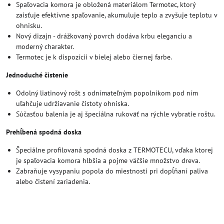
Spaľovacia komora je obložená materiálom Termotec, ktorý
zaisťuje efektívne spaľovanie, akumuluje teplo a zvyšuje teplotu v
ohnisku.
Nový dizajn - drážkovaný povrch dodáva krbu eleganciu a
moderný charakter.
Termotec je k dispozícii v bielej alebo čiernej farbe.
Jednoduché čistenie
Odolný liatinový rošt s odnímateľným popolníkom pod ním
uľahčuje udržiavanie čistoty ohniska.
Súčasťou balenia je aj špeciálna rukoväť na rýchle vybratie roštu.
Prehĺbená spodná doska
Špeciálne profilovaná spodná doska z TERMOTECU, vďaka ktorej
je spaľovacia komora hlbšia a pojme väčšie množstvo dreva.
Zabraňuje vysypaniu popola do miestnosti pri dopĺňaní paliva
alebo čistení zariadenia.