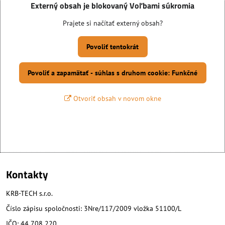
Externý obsah je blokovaný Voľbami súkromia
Prajete si načítať externý obsah?
Povoliť tentokrát
Povoliť a zapamätať - súhlas s druhom cookie: Funkčné
Otvoriť obsah v novom okne
Kontakty
KRB-TECH s.r.o.
Číslo zápisu spoločnosti: 3Nre/117/2009 vložka 51100/L
IČO: 44 708 220