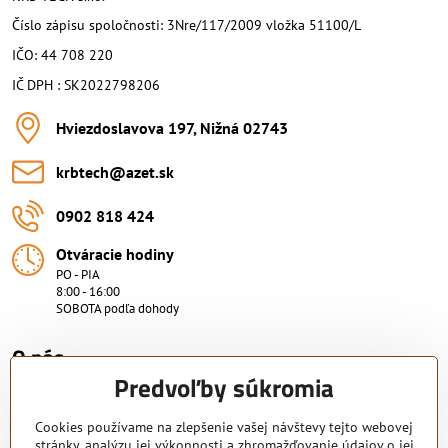
Číslo zápisu spoločnosti: 3Nre/117/2009 vložka 51100/L
IČO: 44 708 220
IČ DPH : SK2022798206
Hviezdoslavova 197, Nižná 02743
krbtech​@azet​.sk
0902 818 424
Otváracie hodiny
PO - PIA
8:00 - 16:00
SOBOTA podľa dohody
O nás.
Predvoľby súkromia
Viac ako 15 rokov skúsenosti.
Nakupujte od overeného predajcu s certifikovaným servisným
Cookies používame na zlepšenie vašej návštevy tejto webovej
stránky, analýzu jej výkonnosti a zhromažďovanie údajov o jej
strediskom. KRB-TECH s.r.o.