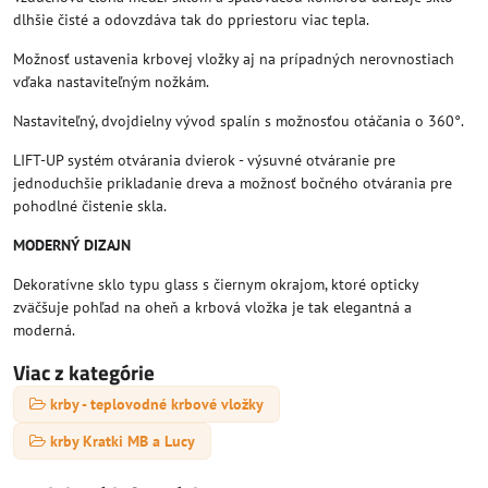
dlhšie čisté a odovzdáva tak do ppriestoru viac tepla.
Možnosť ustavenia krbovej vložky aj na prípadných nerovnostiach
vďaka nastaviteľným nožkám.
Nastaviteľný, dvojdielny vývod spalín s možnosťou otáčania o 360°.
LIFT-UP systém otvárania dvierok - výsuvné otváranie pre
jednoduchšie prikladanie dreva a možnosť bočného otvárania pre
pohodlné čistenie skla.
MODERNÝ DIZAJN
Dekoratívne sklo typu glass s čiernym okrajom, ktoré opticky
zväčšuje pohľad na oheň a krbová vložka je tak elegantná a
moderná.
Viac z kategórie
krby - teplovodné krbové vložky
krby Kratki MB a Lucy