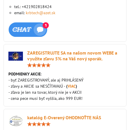
tel.: +421902818424
email:
krbtech@azet.sk
ZAREGISTRUJTE SA na našom novom WEBE a
využite zľavu 5% na Váš nový sporák.
Hodnotenie:
5
/
PODMIENKY AKCIE
:
5
- byť ZAREGISTROVANÝ, ale aj PRIHLÁSENÝ
- zľavy a AKCIE sa NESČÍTAVAJÚ -
(
VIAC
)
- zľava je len na tovar, ktorý nie je v AKCII
- cena pece musí byť vyššia, ako 999 EUR!
katalóg E-Overený OHODNOŤTE NÁS
Hodnotenie:
5