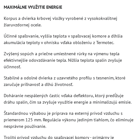
MAXIMÁLNE VYUŽITIE ENERGIE
Korpus a dvierka krbovej vložky vyrobené z vysokokvalitnej
žiaruvzdornej ocele.
Účinné spaľovanie, vyššia teplota v spaľovacej komore a dlhšia
akumulácia teploty v ohnisku vďaka obloženiu z Termotec.
Zvýšený sopúch a priečne umiestnené rúrky na výmenu tepla
efektívnejšie odovzdávanie tepla. Nižšia teplota spalín zvyšuje
účinnosť.
Stabilné a odolné dvierka z uzavretého profilu s tesnením, ktoré
zaručuje priľnavosť a dlhú životnosť.
Doháranie nespálených častíc vďaka deflektoru, ktorý predĺžuje
dráhu spalín, čím sa zvyšuje využitie energie a minimalizujú emisie.
Štandardnou výbabou je príprava na externý prívod vzduchu s
priemerom 125 mm. Regulácia výkonu jediným tiahlom, čo eliminuje
nesprávne používanie.
Trojitý prívod vzduchu do spaľovacej komory - primárny je