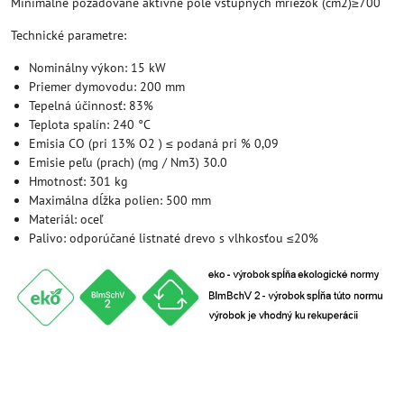
Minimálne požadované aktívne pole vstupných mriežok (cm2)≥700
Technické parametre:
Nominálny výkon: 15 kW
Priemer dymovodu: 200 mm
Tepelná účinnosť: 83%
Teplota spalín: 240 °C
Emisia CO (pri 13% O2 ) ≤ podaná pri % 0,09
Emisie peľu (prach) (mg / Nm3) 30.0
Hmotnosť: 301 kg
Maximálna dĺžka polien: 500 mm
Materiál: oceľ
Palivo: odporúčané listnaté drevo s vlhkosťou ≤20%