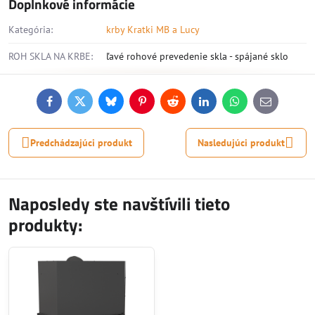
Doplnkové informácie
Kategória:
krby Kratki MB a Lucy
ROH SKLA NA KRBE:
ľavé rohové prevedenie skla - spájané sklo
Facebook
Twitter
Bluesky
Pinterest
Reddit
LinkedIn
WhatsApp
E-
mail
Predchádzajúci produkt
Nasledujúci produkt
Naposledy ste navštívili tieto
produkty: