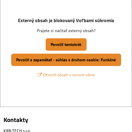
Externý obsah je blokovaný Voľbami súkromia
Prajete si načítať externý obsah?
Povoliť tentokrát
Povoliť a zapamätať - súhlas s druhom cookie: Funkčné
Otvoriť obsah v novom okne
Kontakty
KRB-TECH s.r.o.