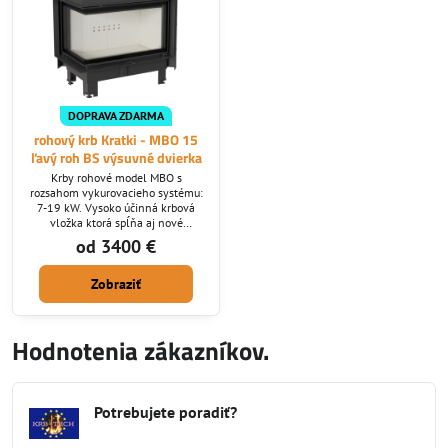
DOPRAVA ZDARMA
rohový krb Kratki - MBO 15
ľavý roh BS výsuvné dvierka
Krby rohové model MBO s
rozsahom vykurovacieho systému:
7-19 kW. Vysoko účinná krbová
vložka ktorá spĺňa aj nové
ekologické normy ktoré v SR platia
od 3400 €
od roku 2022. Výnimočný dôraz na
detail, vynikajúce technické
Zobraziť
parametre a precíznosť spracovania
charakterizujú radu krbových
vložiek MB.
Hodnotenia zákazníkov.
Potrebujete poradiť?