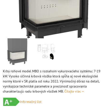
Krby rohové model MBO s rozsahom vykurovacieho systému: 7-19
kW. Vysoko účinná krbová vložka ktorá spĺňa aj nové ekologické
normy ktoré v SR platia od roku 2022. Výnimočný dôraz na detail,
vynikajúce technické parametre a precíznosť spracovania
charakterizujú radu krbových vložiek MB.
Čítajte viac
Informačný list