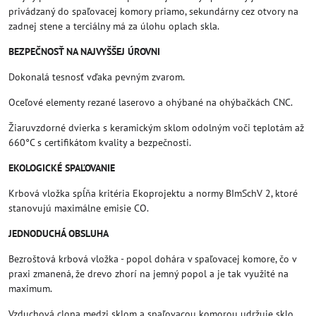
privádzaný do spaľovacej komory priamo, sekundárny cez otvory na
zadnej stene a terciálny má za úlohu oplach skla.
BEZPEČNOSŤ NA NAJVYŠŠEJ ÚROVNI
Dokonalá tesnosť vďaka pevným zvarom.
Oceľové elementy rezané laserovo a ohýbané na ohýbačkách CNC.
Žiaruvzdorné dvierka s keramickým sklom odolným voči teplotám až
660°C s certifikátom kvality a bezpečnosti.
EKOLOGICKÉ SPAĽOVANIE
Krbová vložka spĺňa kritéria Ekoprojektu a normy BImSchV 2, ktoré
stanovujú maximálne emisie CO.
JEDNODUCHÁ OBSLUHA
Bezroštová krbová vložka - popol dohára v spaľovacej komore, čo v
praxi zmanená, že drevo zhorí na jemný popol a je tak využité na
maximum.
Vzduchová clona medzi sklom a spaľovacou komorou udržuje sklo