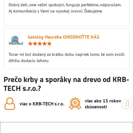
/
Dobrý deň, sme veľmi spokojní, funguje perfektne, odporúčam.
5
Aj komunikácia s Vami na vysokej úrovni. Ďakujeme
katalóg Heuréka OHODNOŤTE NÁS
Hodnotenie:
5
/
Tovar mi bol dodaný za krátku dobu napriek tomu že som zvolil
5
dlhšiu dodaciu lehotu
Prečo krby a sporáky na drevo od KRB-
TECH s.r.o.?
viac ako 15 rokov
viac o KRB-TECH s​.r​.o​.
skúseností