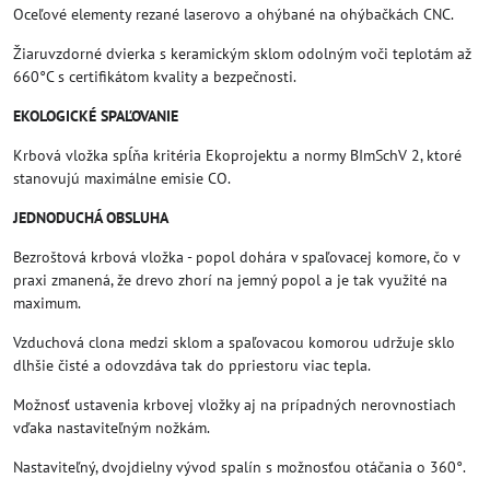
Oceľové elementy rezané laserovo a ohýbané na ohýbačkách CNC.
Žiaruvzdorné dvierka s keramickým sklom odolným voči teplotám až
660°C s certifikátom kvality a bezpečnosti.
EKOLOGICKÉ SPAĽOVANIE
Krbová vložka spĺňa kritéria Ekoprojektu a normy BImSchV 2, ktoré
stanovujú maximálne emisie CO.
JEDNODUCHÁ OBSLUHA
Bezroštová krbová vložka - popol dohára v spaľovacej komore, čo v
praxi zmanená, že drevo zhorí na jemný popol a je tak využité na
maximum.
Vzduchová clona medzi sklom a spaľovacou komorou udržuje sklo
dlhšie čisté a odovzdáva tak do ppriestoru viac tepla.
Možnosť ustavenia krbovej vložky aj na prípadných nerovnostiach
vďaka nastaviteľným nožkám.
Nastaviteľný, dvojdielny vývod spalín s možnosťou otáčania o 360°.