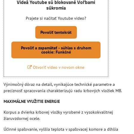
Videá Youtube sú blokované Voľbami
súkromia
Prajete si načítať Youtube video?
Povoliť tentokrát
Povoliť a zapamätať - súhlas s druhom
cookie: Funkčné
Otvoriť video v novom okne
Výnimočný dôraz na detail, vynikajúce technické parametre a
precíznosť spracovania charakterizujú radu krbových vložiek MB.
MAXIMÁLNE VYUŽITIE ENERGIE
Korpus a dvierka krbovej vložky vyrobené z vysokokvalitnej
žiaruvzdornej ocele.
Účinné spaľovanie, vyššia teplota v spaľovacej komore a dlhšia