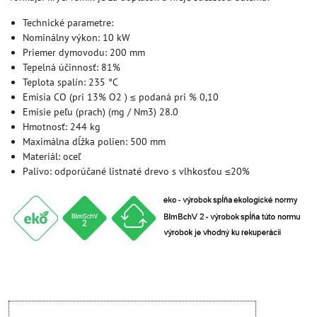
Technické parametre:
Nominálny výkon: 10 kW
Priemer dymovodu: 200 mm
Tepelná účinnosť: 81%
Teplota spalín: 235 °C
Emisia CO (pri 13% O2 ) ≤ podaná pri % 0,10
Emisie peľu (prach) (mg / Nm3) 28.0
Hmotnosť: 244 kg
Maximálna dĺžka polien: 500 mm
Materiál: oceľ
Palivo: odporúčané listnaté drevo s vlhkosťou ≤20%