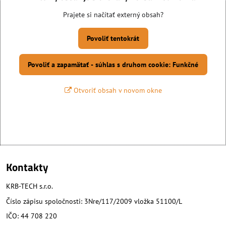
Prajete si načítať externý obsah?
Povoliť tentokrát
Povoliť a zapamätať - súhlas s druhom cookie: Funkčné
Otvoriť obsah v novom okne
Kontakty
KRB-TECH s.r.o.
Číslo zápisu spoločnosti: 3Nre/117/2009 vložka 51100/L
IČO: 44 708 220