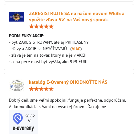
ZAREGISTRUJTE SA na našom novom WEBE a
využite zľavu 5% na Váš nový sporák.
Hodnotenie:
5
/
PODMIENKY AKCIE
:
5
- byť ZAREGISTROVANÝ, ale aj PRIHLÁSENÝ
- zľavy a AKCIE sa NESČÍTAVAJÚ -
(
VIAC
)
- zľava je len na tovar, ktorý nie je v AKCII
- cena pece musí byť vyššia, ako 999 EUR!
katalóg E-Overený OHODNOŤTE NÁS
Hodnotenie:
5
/
Dobrý deň, sme veľmi spokojní, funguje perfektne, odporúčam.
5
Aj komunikácia s Vami na vysokej úrovni. Ďakujeme