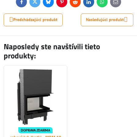
Facebook
Twitter
Bluesky
Pinterest
Reddit
LinkedIn
WhatsApp
E-
mail
Predchádzajúci produkt
Nasledujúci produkt
Naposledy ste navštívili tieto
produkty:
DOPRAVA ZDARMA