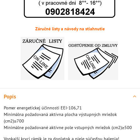
Záručné listy a návody na stiahnutie
Popis
Pomer energetickej účinnosti EEI-106,71
Minimálna požadovaná aktívna plocha výstupných mriežok
(cm2)≥700
Minimálne požadované aktívne pole vstupných mriežok (cm2)≥500
Vonkajší krycí rámik je za doplatok a nieje súčasťou balenia!