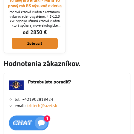
rohový krb Kratki - MBM 10
pravý roh BS výsuvné dvierka
rohová krbová vložka s rozsahom
vykurovacieho systému: 4,5-12,5
kW. Vysoko účinná krbová vložka
ktorá spĺňa aj nové ekologické
normy ktoré v SR platia od roku
od 2830 €
2022
Zobraziť
Hodnotenia zákazníkov.
Potrebujete poradiť?
tel.: +421902818424
email:
krbtech@azet.sk