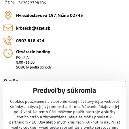
IČ DPH : SK2022798206
Hviezdoslavova 197, Nižná 02743
krbtech​@azet​.sk
0902 818 424
Otváracie hodiny
PO - PIA
8:00 - 16:00
SOBOTA podľa dohody
O nás.
Predvoľby súkromia
Viac ako 15 rokov skúsenosti.
Nakupujte od overeného predajcu s certifikovaným servisným
Cookies používame na zlepšenie vašej návštevy tejto webovej
stránky, analýzu jej výkonnosti a zhromažďovanie údajov o jej
strediskom. KRB-TECH s.r.o.
používaní. Na tento účel môžeme použiť nástroje a služby
Pridajte sa k nám
tretích strán a zhromaždené údaje sa môžu preniesť k
partnerom v EÚ, USA alebo iných krajinách. Kliknutím na „Prijať
všetky cookies“ vyjadrujete svoj súhlas s týmto spracovaním.