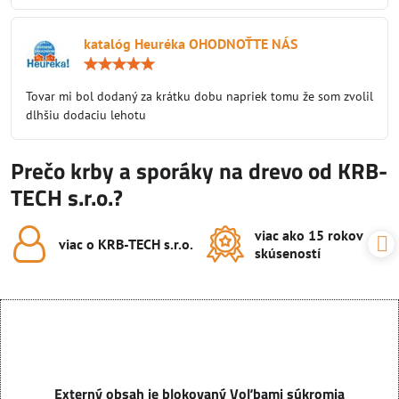
katalóg Heuréka OHODNOŤTE NÁS
Hodnotenie:
5
/
Tovar mi bol dodaný za krátku dobu napriek tomu že som zvolil
5
dlhšiu dodaciu lehotu
Prečo krby a sporáky na drevo od KRB-
TECH s.r.o.?
viac ako 15 rokov
viac o KRB-TECH s​.r​.o​.
skúseností
Externý obsah je blokovaný Voľbami súkromia