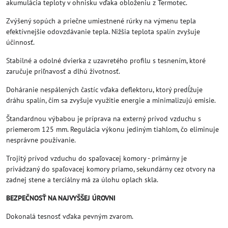
akumulácia teploty v ohnisku vďaka obloženiu z Termotec.
Zvýšený sopúch a priečne umiestnené rúrky na výmenu tepla
efektívnejšie odovzdávanie tepla. Nižšia teplota spalín zvyšuje
účinnosť.
Stabilné a odolné dvierka z uzavretého profilu s tesnením, ktoré
zaručuje priľnavosť a dlhú životnosť.
Doháranie nespálených častíc vďaka deflektoru, ktorý predĺžuje
dráhu spalín, čím sa zvyšuje využitie energie a minimalizujú emisie.
Štandardnou výbabou je príprava na externý prívod vzduchu s
priemerom 125 mm. Regulácia výkonu jediným tiahlom, čo eliminuje
nesprávne používanie.
Trojitý prívod vzduchu do spaľovacej komory - primárny je
privádzaný do spaľovacej komory priamo, sekundárny cez otvory na
zadnej stene a terciálny má za úlohu oplach skla.
BEZPEČNOSŤ NA NAJVYŠŠEJ ÚROVNI
Dokonalá tesnosť vďaka pevným zvarom.