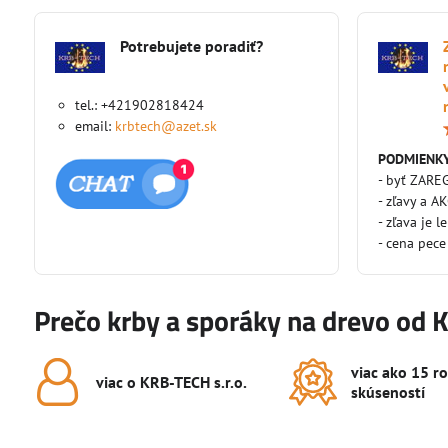
Potrebujete poradiť?
tel.: +421902818424
email:
krbtech@azet.sk
PODMIENKY
- byť ZARE
- zľavy a A
- zľava je l
- cena pece
Prečo krby a sporáky na drevo od 
viac ako 15 r
viac o KRB-TECH s​.r​.o​.
skúseností