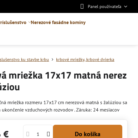
Panel používateľa
ríslušenstvo
Nerezové fasádne komíny
íslušenstvo ku stavbe krbu
krbové mriežky, krbové dvierka
vá mriežka 17x17 matná nerez
úziou
ľná mriežka rozmeru 17x17 cm nerezová matná s žalúziou sa
a ukončenie vzduchových rozvodov . Záruka: 24 mesiacov
6 €
Do košíka