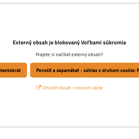
Externý obsah je blokovaný Voľbami súkromia
Prajete si načítať externý obsah?
 tentokrát
Povoliť a zapamätať - súhlas s druhom cookie:
Otvoriť obsah v novom okne