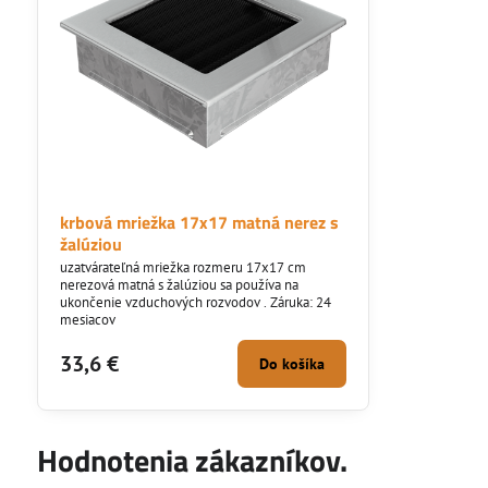
krbová mriežka 17x17 matná nerez s
žalúziou
uzatvárateľná mriežka rozmeru 17x17 cm
nerezová matná s žalúziou sa používa na
ukončenie vzduchových rozvodov . Záruka: 24
mesiacov
33,6 €
Do košíka
Hodnotenia zákazníkov.