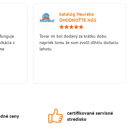
katalóg Heuréka
OHODNOŤTE NÁS
Hodnotenie:
Hodnotenie:
5
5
 funguje
/
Tovar mi bol dodaný za krátku dobu
/
5
5
ikácia s
napriek tomu že som zvolil dlhšiu dodaciu
eme
lehotu
certifikované servisné
dné ceny
stredisko