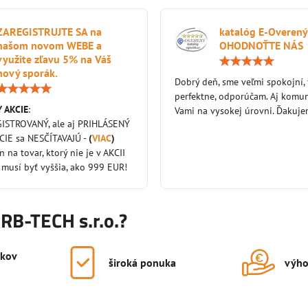
ZAREGISTRUJTE SA na
katalóg E-Overený
našom novom WEBE a
OHODNOŤTE NÁS
využite zľavu 5% na Váš
nový sporák.
Dobrý deň, sme veľmi spokojní,
Hodnotenie:
perfektne, odporúčam. Aj komun
5
 AKCIE
:
/
Vami na vysokej úrovni. Ďakuj
5
GISTROVANÝ, ale aj PRIHLÁSENÝ
KCIE sa NESČÍTAVAJÚ -
(
VIAC
)
en na tovar, ktorý nie je v AKCII
 musí byť vyššia, ako 999 EUR!
KRB-TECH s.r.o.?
okov
široká ponuka
výho