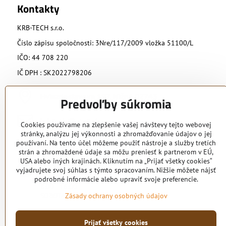
Kontakty
KRB-TECH s.r.o.
Číslo zápisu spoločnosti: 3Nre/117/2009 vložka 51100/L
IČO: 44 708 220
IČ DPH : SK2022798206
Hviezdoslavova 197, Nižná 02743
Predvoľby súkromia
krbtech​@azet​.sk
Cookies používame na zlepšenie vašej návštevy tejto webovej
stránky, analýzu jej výkonnosti a zhromažďovanie údajov o jej
používaní. Na tento účel môžeme použiť nástroje a služby tretích
0902 818 424
strán a zhromaždené údaje sa môžu preniesť k partnerom v EÚ,
USA alebo iných krajinách. Kliknutím na „Prijať všetky cookies“
Otváracie hodiny
vyjadrujete svoj súhlas s týmto spracovaním. Nižšie môžete nájsť
PO - PIA
podrobné informácie alebo upraviť svoje preferencie.
8:00 - 16:00
SOBOTA podľa dohody
Zásady ochrany osobných údajov
Prijať všetky cookies