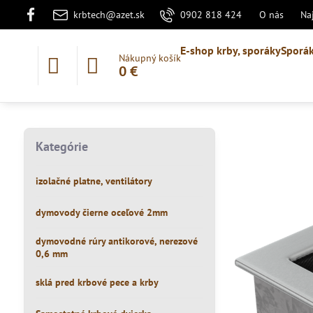
krbtech@azet.sk
0902 818 424
O nás
Na
E-shop krby, sporáky
Sporák
Nákupný košík
0 €
Kategórie
izolačné platne, ventilátory
dymovody čierne oceľové 2mm
dymovodné rúry antikorové, nerezové
0,6 mm
sklá pred krbové pece a krby