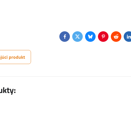
Facebook
Twitter
Bluesky
Pinterest
Reddit
L
júci produkt
ukty: