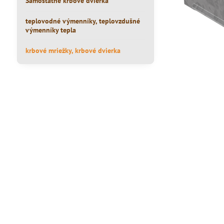
Samostatné krbové dvierka
teplovodné výmenníky, teplovzdušné
výmenníky tepla
krbové mriežky, krbové dvierka