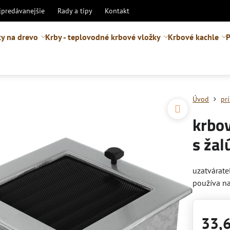
jpredávanejšie
Rady a tipy
Kontakt
y na drevo
Krby - teplovodné krbové vložky
Krbové kachle
P
Úvod
pr
krbo
s žal
uzatvárate
používa n
33,