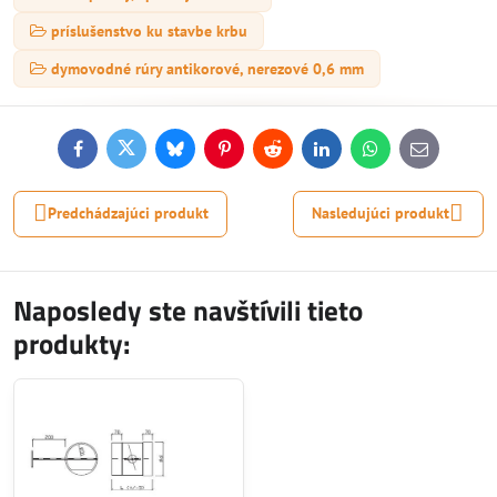
príslušenstvo ku stavbe krbu
dymovodné rúry antikorové, nerezové 0,6 mm
Facebook
Twitter
Bluesky
Pinterest
Reddit
LinkedIn
WhatsApp
E-
mail
Predchádzajúci produkt
Nasledujúci produkt
Naposledy ste navštívili tieto
produkty: