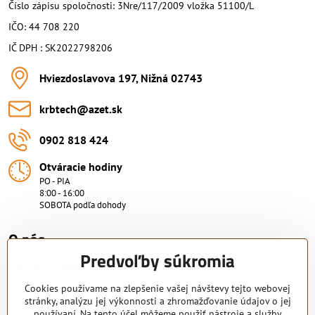
Číslo zápisu spoločnosti: 3Nre/117/2009 vložka 51100/L
IČO: 44 708 220
IČ DPH : SK2022798206
Hviezdoslavova 197, Nižná 02743
krbtech​@azet​.sk
0902 818 424
Otváracie hodiny
PO - PIA
8:00 - 16:00
SOBOTA podľa dohody
O nás.
Predvoľby súkromia
Viac ako 15 rokov skúsenosti.
Nakupujte od overeného predajcu s certifikovaným servisným
Cookies používame na zlepšenie vašej návštevy tejto webovej
stránky, analýzu jej výkonnosti a zhromažďovanie údajov o jej
strediskom. KRB-TECH s.r.o.
používaní. Na tento účel môžeme použiť nástroje a služby