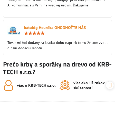
5
Aj komunikácia s Vami na vysokej úrovni. Ďakujeme
katalóg Heuréka OHODNOŤTE NÁS
Hodnotenie:
5
/
Tovar mi bol dodaný za krátku dobu napriek tomu že som zvolil
5
dlhšiu dodaciu lehotu
Prečo krby a sporáky na drevo od KRB-
TECH s.r.o.?
viac ako 15 rokov
viac o KRB-TECH s​.r​.o​.
skúseností