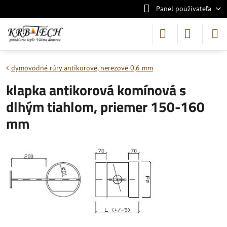
Panel používateľa
dymovodné rúry antikorové, nerezové 0,6 mm
klapka antikorová komínová s
dlhým tiahlom, priemer 150-160
mm