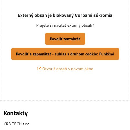
Externý obsah je blokovaný Voľbami súkromia
Prajete si načítať externý obsah?
Povoliť tentokrát
Povoliť a zapamätať - súhlas s druhom cookie: Funkčné
Otvoriť obsah v novom okne
Kontakty
KRB-TECH s.r.o.