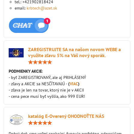
tel.: +421902818424
email:
krbtech@azet.sk
ZAREGISTRUJTE SA na našom novom WEBE a
využite zľavu 5% na Váš nový sporák.
Hodnotenie:
5
/
PODMIENKY AKCIE
:
5
- byť ZAREGISTROVANÝ, ale aj PRIHLÁSENÝ
- zľavy a AKCIE sa NESČÍTAVAJÚ -
(
VIAC
)
- zľava je len na tovar, ktorý nie je v AKCII
- cena pece musí byť vyššia, ako 999 EUR!
katalóg E-Overený OHODNOŤTE NÁS
Hodnotenie:
5
/
Dobrý deň, sme veľmi spokojní, funguje perfektne, odporúčam.