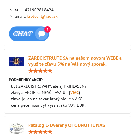
tel.: +421902818424
email:
krbtech@azet.sk
ZAREGISTRUJTE SA na našom novom WEBE a
využite zľavu 5% na Váš nový sporák.
Hodnotenie:
5
/
PODMIENKY AKCIE
:
5
- byť ZAREGISTROVANÝ, ale aj PRIHLÁSENÝ
- zľavy a AKCIE sa NESČÍTAVAJÚ -
(
VIAC
)
- zľava je len na tovar, ktorý nie je v AKCII
- cena pece musí byť vyššia, ako 999 EUR!
katalóg E-Overený OHODNOŤTE NÁS
Hodnotenie: