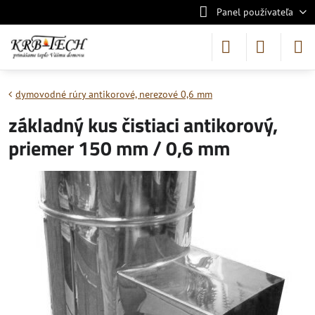
Panel používateľa
dymovodné rúry antikorové, nerezové 0,6 mm
základný kus čistiaci antikorový,
priemer 150 mm / 0,6 mm