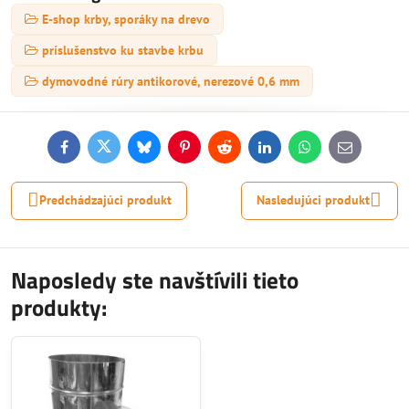
E-shop krby, sporáky na drevo
príslušenstvo ku stavbe krbu
dymovodné rúry antikorové, nerezové 0,6 mm
Facebook
Twitter
Bluesky
Pinterest
Reddit
LinkedIn
WhatsApp
E-
mail
Predchádzajúci produkt
Nasledujúci produkt
Naposledy ste navštívili tieto
produkty: