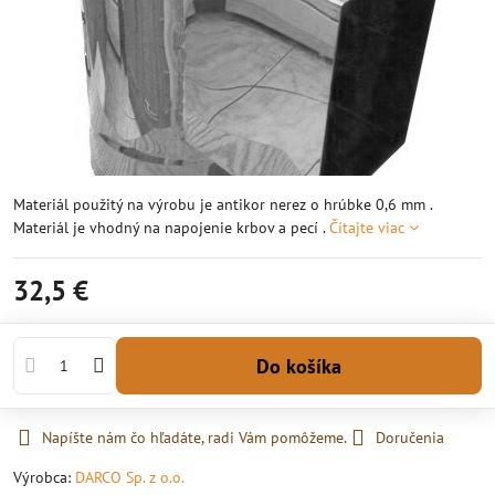
Materiál použitý na výrobu je antikor nerez o hrúbke 0,6 mm .
Materiál je vhodný na napojenie krbov a pecí .
Čítajte viac
32,5 €
Do košíka
Napíšte nám čo hľadáte, radi Vám pomôžeme.
Doručenia
Výrobca:
DARCO Sp. z o.o.