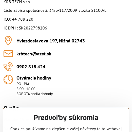
KRB-TECH s.r.o.
Číslo zápisu spoločnosti: 3Nre/117/2009 vložka 51100/L
IČO: 44 708 220
IČ DPH : SK2022798206
Hviezdoslavova 197, Nižná 02743
krbtech​@azet​.sk
0902 818 424
Otváracie hodiny
PO - PIA
8:00 - 16:00
SOBOTA podľa dohody
O nás.
Predvoľby súkromia
Viac ako 15 rokov skúsenosti.
Nakupujte od overeného predajcu s certifikovaným servisným
Cookies používame na zlepšenie vašej návštevy tejto webovej