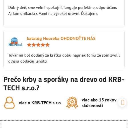
5
/
Dobrý deň, sme veľmi spokojní, funguje perfektne, odporúčam.
5
Aj komunikácia s Vami na vysokej úrovni. Ďakujeme
katalóg Heuréka OHODNOŤTE NÁS
Hodnotenie:
5
/
Tovar mi bol dodaný za krátku dobu napriek tomu že som zvolil
5
dlhšiu dodaciu lehotu
Prečo krby a sporáky na drevo od KRB-
TECH s.r.o.?
viac ako 15 rokov
viac o KRB-TECH s​.r​.o​.
skúseností