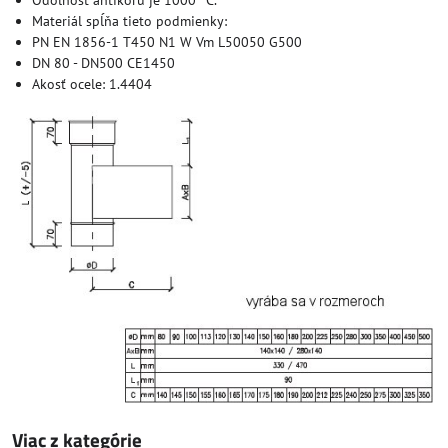
Odolnosť antikoru je 1000 °C.
Materiál spĺňa tieto podmienky:
PN EN 1856-1 T450 N1 W Vm L50050 G500
DN 80 - DN500 CE1450
Akosť ocele: 1.4404
Viac z kategórie