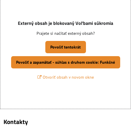
Externý obsah je blokovaný Voľbami súkromia
Prajete si načítať externý obsah?
Povoliť tentokrát
Povoliť a zapamätať - súhlas s druhom cookie: Funkčné
Otvoriť obsah v novom okne
Kontakty