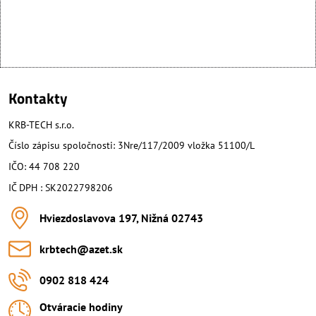
Kontakty
KRB-TECH s.r.o.
Číslo zápisu spoločnosti: 3Nre/117/2009 vložka 51100/L
IČO: 44 708 220
IČ DPH : SK2022798206
Hviezdoslavova 197, Nižná 02743
krbtech​@azet​.sk
0902 818 424
Otváracie hodiny