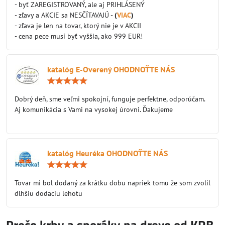
- byť ZAREGISTROVANÝ, ale aj PRIHLÁSENÝ
- zľavy a AKCIE sa NESČÍTAVAJÚ -
(
VIAC
)
- zľava je len na tovar, ktorý nie je v AKCII
- cena pece musí byť vyššia, ako 999 EUR!
katalóg E-Overený OHODNOŤTE NÁS
Hodnotenie:
5
/
Dobrý deň, sme veľmi spokojní, funguje perfektne, odporúčam.
5
Aj komunikácia s Vami na vysokej úrovni. Ďakujeme
katalóg Heuréka OHODNOŤTE NÁS
Hodnotenie:
5
/
Tovar mi bol dodaný za krátku dobu napriek tomu že som zvolil
5
dlhšiu dodaciu lehotu
Prečo krby a sporáky na drevo od KRB-