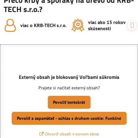
TECH s.r.o.?
viac ako 15 rokov
viac o KRB-TECH s​.r​.o​.
skúseností
Externý obsah je blokovaný Voľbami súkromia
Prajete si načítať externý obsah?
Povoliť tentokrát
Povoliť a zapamätať - súhlas s druhom cookie: Funkčné
Otvoriť obsah v novom okne