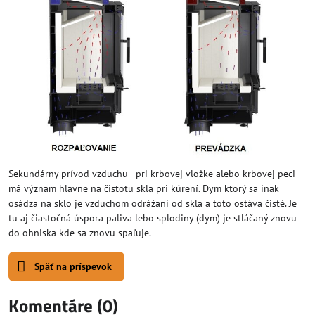
Sekundárny prívod vzduchu - pri krbovej vložke alebo krbovej peci
má význam hlavne na čistotu skla pri kúrení. Dym ktorý sa inak
osádza na sklo je vzduchom odrážaní od skla a toto ostáva čisté. Je
tu aj čiastočná úspora paliva lebo splodiny (dym) je stláčaný znovu
do ohniska kde sa znovu spaľuje.
Späť na príspevok
Komentáre (0)