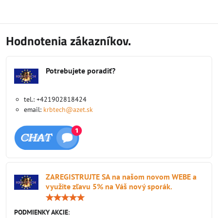
Hodnotenia zákazníkov.
Potrebujete poradiť?
tel.: +421902818424
email:
krbtech@azet.sk
ZAREGISTRUJTE SA na našom novom WEBE a
využite zľavu 5% na Váš nový sporák.
Hodnotenie:
5
/
PODMIENKY AKCIE
:
5