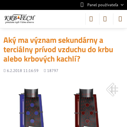
Panel používateľa
Aký ma význam sekundárny a
terciálny prívod vzduchu do krbu
alebo krbových kachlí?
Pridané
Počet
6.2.2018 11:16:59
18797
zobrazení