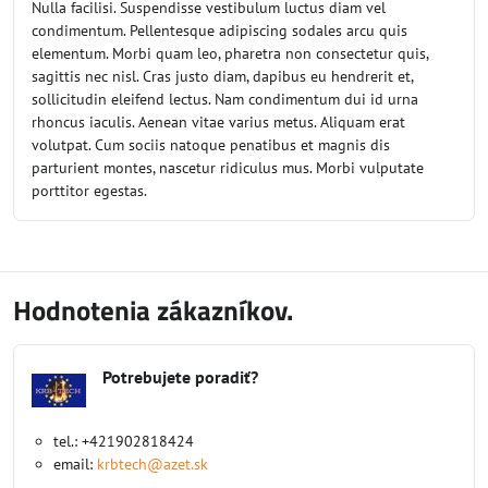
Nulla facilisi. Suspendisse vestibulum luctus diam vel
condimentum. Pellentesque adipiscing sodales arcu quis
elementum. Morbi quam leo, pharetra non consectetur quis,
sagittis nec nisl. Cras justo diam, dapibus eu hendrerit et,
sollicitudin eleifend lectus. Nam condimentum dui id urna
rhoncus iaculis. Aenean vitae varius metus. Aliquam erat
volutpat. Cum sociis natoque penatibus et magnis dis
parturient montes, nascetur ridiculus mus. Morbi vulputate
porttitor egestas.
Hodnotenia zákazníkov.
Potrebujete poradiť?
tel.: +421902818424
email:
krbtech@azet.sk