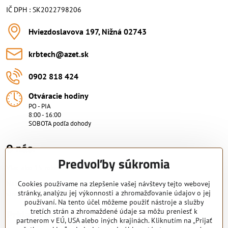
IČ DPH : SK2022798206
Hviezdoslavova 197, Nižná 02743
krbtech​@azet​.sk
0902 818 424
Otváracie hodiny
PO - PIA
8:00 - 16:00
SOBOTA podľa dohody
O nás.
Predvoľby súkromia
Viac ako 15 rokov skúsenosti.
Nakupujte od overeného predajcu s certifikovaným servisným
Cookies používame na zlepšenie vašej návštevy tejto webovej
stránky, analýzu jej výkonnosti a zhromažďovanie údajov o jej
strediskom. KRB-TECH s.r.o.
používaní. Na tento účel môžeme použiť nástroje a služby
Pridajte sa k nám
tretích strán a zhromaždené údaje sa môžu preniesť k
partnerom v EÚ, USA alebo iných krajinách. Kliknutím na „Prijať