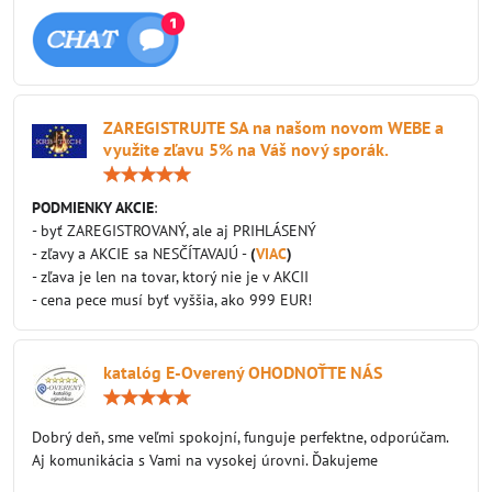
ZAREGISTRUJTE SA na našom novom WEBE a
využite zľavu 5% na Váš nový sporák.
Hodnotenie:
5
/
PODMIENKY AKCIE
:
5
- byť ZAREGISTROVANÝ, ale aj PRIHLÁSENÝ
- zľavy a AKCIE sa NESČÍTAVAJÚ -
(
VIAC
)
- zľava je len na tovar, ktorý nie je v AKCII
- cena pece musí byť vyššia, ako 999 EUR!
katalóg E-Overený OHODNOŤTE NÁS
Hodnotenie:
5
/
Dobrý deň, sme veľmi spokojní, funguje perfektne, odporúčam.
5
Aj komunikácia s Vami na vysokej úrovni. Ďakujeme