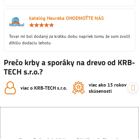
katalóg Heuréka OHODNOŤTE NÁS
Hodnotenie:
5
/
Tovar mi bol dodaný za krátku dobu napriek tomu že som zvolil
5
dlhšiu dodaciu lehotu
Prečo krby a sporáky na drevo od KRB-
TECH s.r.o.?
viac ako 15 rokov
viac o KRB-TECH s​.r​.o​.
skúseností