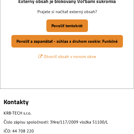
Externý obsah je blokovaný Voľbami súkromia
Prajete si načítať externý obsah?
Povoliť tentokrát
Povoliť a zapamätať - súhlas s druhom cookie: Funkčné
Otvoriť obsah v novom okne
Kontakty
KRB-TECH s.r.o.
Číslo zápisu spoločnosti: 3Nre/117/2009 vložka 51100/L
IČO: 44 708 220