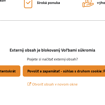
okov
široká ponuka
výho
Externý obsah je blokovaný Voľbami súkromia
Prajete si načítať externý obsah?
 tentokrát
Povoliť a zapamätať - súhlas s druhom cookie:
Otvoriť obsah v novom okne