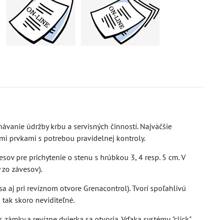
návanie údržby krbu a servisných činností. Najväčšie
i prvkami s potrebou pravidelnej kontroly.
ov pre prichytenie o stenu s hrúbkou 3, 4 resp. 5 cm. V
 zo závesov).
 aj pri revíznom otvore Grenacontrol). Tvorí spoľahlivú
 tak skoro neviditeľné.
s zámky a revízne dvierka sa otvoria. Vďaka systému "click"