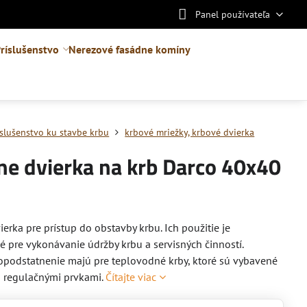
Panel používateľa
ríslušenstvo
Nerezové fasádne komíny
íslušenstvo ku stavbe krbu
krbové mriežky, krbové dvierka
ne dvierka na krb Darco 40x40
ierka pre prístup do obstavby krbu. Ich použitie je
 pre vykonávanie údržby krbu a servisných činností.
opodstatnenie majú pre teplovodné krby, ktoré sú vybavené
a regulačnými prvkami.
Čítajte viac