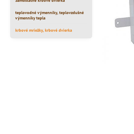
Samostatné krbové dvierka
teplovodné výmenníky, teplovzdušné
výmenníky tepla
krbové mriežky, krbové dvierka