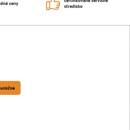
certifikované servisné
dné ceny
stredisko
 Funkčné