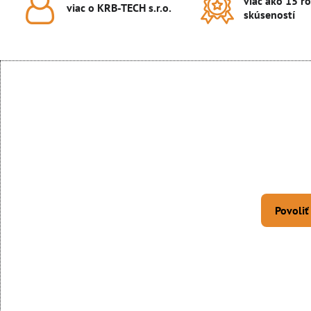
viac ako 15 r
viac o KRB-TECH s​.r​.o​.
skúseností
Povoliť