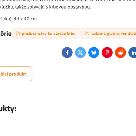
kľučku, takže splývajú s krbovou obstavbou.
šírka): 40 x 40 cm
górie
príslušenstvo ku stavbe krbu
izolačné platne, ventilát
Facebook
Twitter
Bluesky
Pinterest
Reddit
L
júci produkt
ukty: