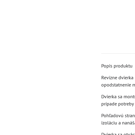
Popis produktu
Revízne dvierka 
opodstatnenie m
Dvierka sa montu
prípade potreby 
Pohľadovú stranu
izoláciu a nanáš
Dvierka sa otvár