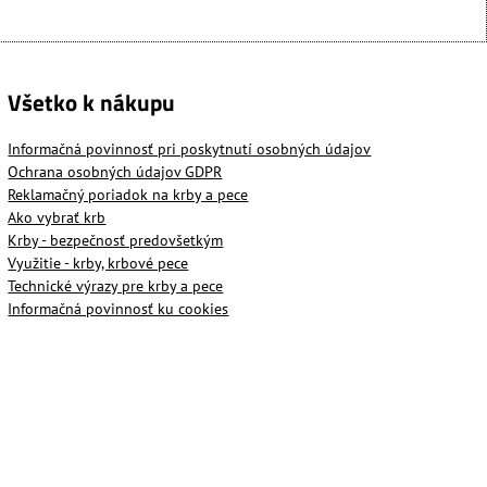
Všetko k nákupu
Informačná povinnosť pri poskytnutí osobných údajov
Ochrana osobných údajov GDPR
Reklamačný poriadok na krby a pece
Ako vybrať krb
Krby - bezpečnosť predovšetkým
Využitie - krby, krbové pece
Technické výrazy pre krby a pece
Informačná povinnosť ku cookies