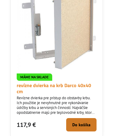
MÁME NA SKLADE
revízne dvierka na krb Darco 40x40
cm
Revízne dvierka pre prístup do obstavby krbu.
Ich použitie je nevyhnutné pre vykonávanie
údržby krbu a servisných činností. Najväčšie
opodstatnenie majú pre teplovodné krby, ktoré
sú vybavené meracími a regulačnými prvkami.
117,9 €
Do košíka