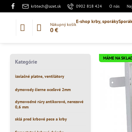
krbtech@azet.sk
0902 818 424
O nás
Na
E-shop krby, sporáky
Sporák
Nákupný košík
0 €
MÁME NA SKLA
Kategórie
izolačné platne, ventilátory
dymovody čierne oceľové 2mm
dymovodné rúry antikorové, nerezové
0,6 mm
sklá pred krbové pece a krby