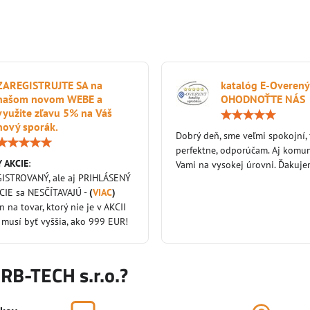
ZAREGISTRUJTE SA na
katalóg E-Overený
našom novom WEBE a
OHODNOŤTE NÁS
využite zľavu 5% na Váš
nový sporák.
Dobrý deň, sme veľmi spokojní,
Hodnotenie:
perfektne, odporúčam. Aj komun
5
 AKCIE
:
/
Vami na vysokej úrovni. Ďakuj
5
GISTROVANÝ, ale aj PRIHLÁSENÝ
KCIE sa NESČÍTAVAJÚ -
(
VIAC
)
en na tovar, ktorý nie je v AKCII
 musí byť vyššia, ako 999 EUR!
KRB-TECH s.r.o.?