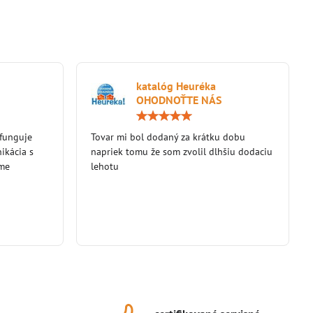
katalóg Heuréka
OHODNOŤTE NÁS
Hodnotenie:
Hodnotenie:
5
5
 funguje
/
Tovar mi bol dodaný za krátku dobu
/
5
5
ikácia s
napriek tomu že som zvolil dlhšiu dodaciu
eme
lehotu