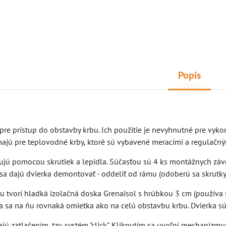
Popis
pre prístup do obstavby krbu. Ich použitie je nevyhnutné pre vyko
ajú pre teplovodné krby, ktoré sú vybavené meracími a regulačným
jú pomocou skrutiek a lepidla. Súčasťou sú 4 ks montážnych záves
sa dajú dvierka demontovať - oddeliť od rámu (odoberú sa skrutky
 tvorí hladká izolačná doska Grenaisol s hrúbkou 3 cm (používa sa
a sa na ňu rovnaká omietka ako na celú obstavbu krbu. Dvierka sú
ajú zatlačením, tzv. systém "click". Kliknutím sa uvoľní mechanizmu