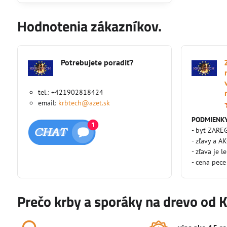
Hodnotenia zákazníkov.
Potrebujete poradiť?
tel.: +421902818424
email:
krbtech@azet.sk
PODMIENKY
- byť ZARE
- zľavy a A
- zľava je l
- cena pece
Prečo krby a sporáky na drevo od 