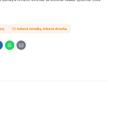
ory
krbové mriežky, krbové dvierka
inkedIn
WhatsApp
E-
mail