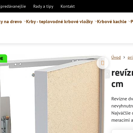
jpredávanejšie
Rady a tipy
Kontakt
y na drevo
Krby - teplovodné krbové vložky
Krbové kachle
P
Úvod
pr
DE
revíz
cm
Revízne dv
nevyhnutné
Najväčšie 
meracími 