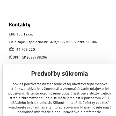
Kontakty
KRB-TECH s.r.o.
Číslo zápisu spoločnosti: 3Nre/117/2009 vložka 51100/L
IČO: 44 708 220
IČ DPH : SK2022798206
Hviezdoslavova 197, Nižná 02743
Predvoľby súkromia
krbtech​@azet​.sk
Cookies používame na zlepšenie vašej návštevy tejto webovej
stránky, analýzu jej výkonnosti a zhromažďovanie údajov o jej
používaní. Na tento účel môžeme použiť nástroje a služby tretích
0902 818 424
strán a zhromaždené údaje sa môžu preniesť k partnerom v EÚ,
USA alebo iných krajinách. Kliknutím na „Prijať všetky cookies“
Otváracie hodiny
vyjadrujete svoj súhlas s týmto spracovaním. Nižšie môžete nájsť
PO - PIA
podrobné informácie alebo upraviť svoje preferencie.
8:00 - 16:00