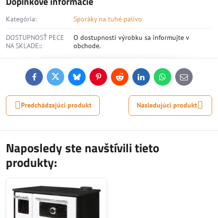
Doplnkové informácie
Kategória:
Sporáky na tuhé palivo
DOSTUPNOSŤ PECE
O dostupnosti výrobku sa informujte v
NA SKLADE::
obchode.
Facebook
Twitter
Bluesky
Pinterest
Reddit
LinkedIn
WhatsApp
E-
mail
Predchádzajúci produkt
Nasledujúci produkt
Naposledy ste navštívili tieto
produkty: