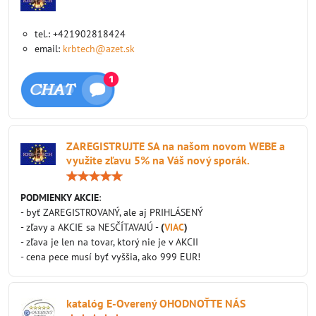
tel.: +421902818424
email:
krbtech@azet.sk
ZAREGISTRUJTE SA na našom novom WEBE a
využite zľavu 5% na Váš nový sporák.
Hodnotenie:
5
/
PODMIENKY AKCIE
:
5
- byť ZAREGISTROVANÝ, ale aj PRIHLÁSENÝ
- zľavy a AKCIE sa NESČÍTAVAJÚ -
(
VIAC
)
- zľava je len na tovar, ktorý nie je v AKCII
- cena pece musí byť vyššia, ako 999 EUR!
katalóg E-Overený OHODNOŤTE NÁS