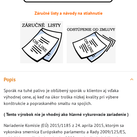
Záručné listy a návody na stiahnutie
Popis
Sporák na tuhé palivo je obľúbený sporák u klientov aj vďaka
výhodnej cene, aj keď na úkor troška nízkej kvality pri výbere
konštrukcie a popraskaného smaltu na spojich.
( Tento výrobok nie je vhodný ako hlavné vykurovacie zariadenie )
Nariadenie Komisie (EÚ) 2015/1185 z 24. apríla 2015, ktorým sa
vykonáva smernica Európskeho parlamentu a Rady 2009/125/ES,