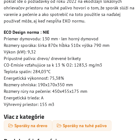
pokiaľ ide o požiadavky od roku 2022 na ekodizajn lokálnych
ohrievačov priestoru na tuhé palivo hovorí o tom, že sporák slúži na
varenie a pečenie a ako spotrebič na toto použitie sa naďalej
používať môže, aj keď nespĺňa EKO normu.
ECO Design norma : NIE
Priemer dymovodu: 130 mm - len horný dymovod
Rozmery sporáka: šírka 870x hĺbka 510x výška 790 mm
Výkon (kW): 9,32
Prípustné paliva: drevo/ drevené brikety
CO-Emisie vzťahujúce sa k 13 % O2: 1283,5 mg/m3
Teplota spalín: 284,03°C
Energetická výkonnosť: 75,38%
Rozmery ohniska: 190x170x350 mm
Rozmery rúry na pečenie: 450x455x175 mm
Energetická trieda: A
Výhrevný priestor: 155 m3
Viac z kategórie
Sporáky na drevo
Sporáky na tuhé palivo