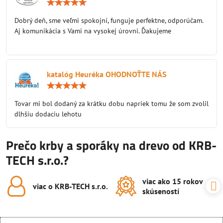
Hodnotenie:
5
/
Dobrý deň, sme veľmi spokojní, funguje perfektne, odporúčam.
5
Aj komunikácia s Vami na vysokej úrovni. Ďakujeme
katalóg Heuréka OHODNOŤTE NÁS
Hodnotenie:
5
/
Tovar mi bol dodaný za krátku dobu napriek tomu že som zvolil
5
dlhšiu dodaciu lehotu
Prečo krby a sporáky na drevo od KRB-
TECH s.r.o.?
viac ako 15 rokov
viac o KRB-TECH s​.r​.o​.
skúseností