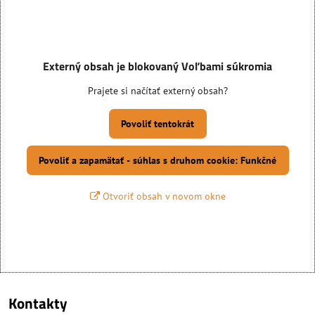
Externý obsah je blokovaný Voľbami súkromia
Prajete si načítať externý obsah?
Povoliť tentokrát
Povoliť a zapamätať - súhlas s druhom cookie: Funkčné
Otvoriť obsah v novom okne
Kontakty