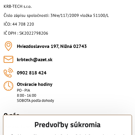
KRB-TECH s.r.o.
Číslo zápisu spoločnosti: 3Nre/117/2009 vložka 51100/L
IČO: 44 708 220
IČ DPH : SK2022798206
Hviezdoslavova 197, Nižná 02743
krbtech​@azet​.sk
0902 818 424
Otváracie hodiny
PO - PIA
8:00 - 16:00
SOBOTA podľa dohody
O nás.
Predvoľby súkromia
Viac ako 15 rokov skúsenosti.