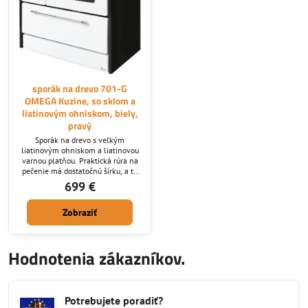
sporák na drevo 701-G
OMEGA Kuzine, so sklom a
liatinovým ohniskom, biely,
pravý
Sporák na drevo s veľkým
liatinovým ohniskom a liatinovou
varnou platňou. Praktická rúra na
pečenie má dostatočnú šírku, a to
45 cm a na dvierkach sa nachádza
699 €
praktický teplomer.
Zobraziť
Hodnotenia zákazníkov.
Potrebujete poradiť?