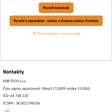
Povoliť tentokrát
Povoliť a zapamätať - súhlas s druhom cookie: Funkčné
Otvoriť obsah v novom okne
Kontakty
KRB-TECH s.r.o.
Číslo zápisu spoločnosti: 3Nre/117/2009 vložka 51100/L
IČO: 44 708 220
IČ DPH : SK2022798206