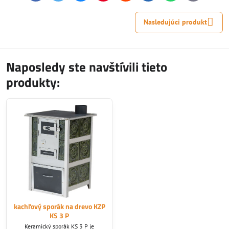
mail
Nasledujúci produkt
Naposledy ste navštívili tieto
produkty:
kachľový sporák na drevo KZP
KS 3 P
Keramický sporák KS 3 P je