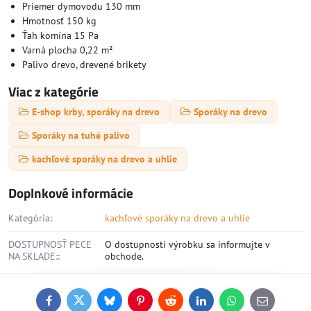
Priemer dymovodu 130 mm
Hmotnosť 150 kg
Ťah komína 15 Pa
Varná plocha 0,22 m²
Palivo drevo, drevené brikety
Viac z kategórie
E-shop krby, sporáky na drevo
Sporáky na drevo
Sporáky na tuhé palivo
kachľové sporáky na drevo a uhlie
Doplnkové informácie
Kategória:
kachľové sporáky na drevo a uhlie
DOSTUPNOSŤ PECE
O dostupnosti výrobku sa informujte v
NA SKLADE::
obchode.
Facebook
Twitter
Bluesky
Pinterest
Reddit
LinkedIn
WhatsApp
E-