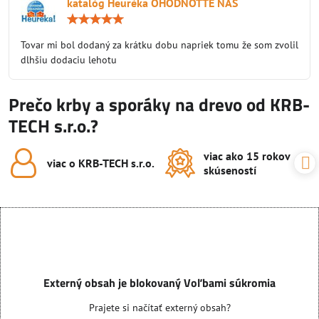
katalóg Heuréka OHODNOŤTE NÁS
Hodnotenie:
5
/
Tovar mi bol dodaný za krátku dobu napriek tomu že som zvolil
5
dlhšiu dodaciu lehotu
Prečo krby a sporáky na drevo od KRB-
TECH s.r.o.?
viac ako 15 rokov
viac o KRB-TECH s​.r​.o​.
skúseností
Externý obsah je blokovaný Voľbami súkromia
Prajete si načítať externý obsah?