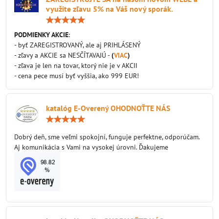
využite zľavu 5% na Váš nový sporák.
Hodnotenie:
5
/
PODMIENKY AKCIE
:
5
- byť ZAREGISTROVANÝ, ale aj PRIHLÁSENÝ
- zľavy a AKCIE sa NESČÍTAVAJÚ -
(
VIAC
)
- zľava je len na tovar, ktorý nie je v AKCII
- cena pece musí byť vyššia, ako 999 EUR!
katalóg E-Overený OHODNOŤTE NÁS
Hodnotenie:
5
/
Dobrý deň, sme veľmi spokojní, funguje perfektne, odporúčam.
5
Aj komunikácia s Vami na vysokej úrovni. Ďakujeme