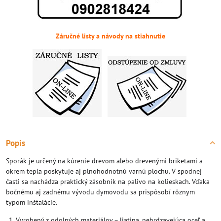
Záručné listy a návody na stiahnutie
Popis
Sporák je určený na kúrenie drevom alebo drevenými briketami a
okrem tepla poskytuje aj plnohodnotnú varnú plochu. V spodnej
časti sa nachádza praktický zásobník na palivo na kolieskach. Vďaka
bočnému aj zadnému vývodu dymovodu sa prispôsobí rôznym
typom inštalácie.
Vyrobený z odolných materiálov – liatina, nehrdzavejúca oceľ a