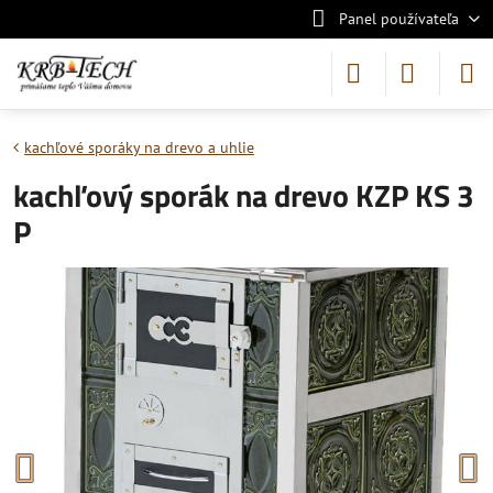
Panel používateľa
kachľové sporáky na drevo a uhlie
kachľový sporák na drevo KZP KS 3
P