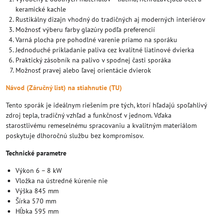
keramické kachle
Rustikálny dizajn vhodný do tradičných aj moderných interiérov
Možnosť výberu farby glazúry podľa preferencií
Varná plocha pre pohodlné varenie priamo na sporáku
Jednoduché prikladanie paliva cez kvalitné liatinové dvierka
Praktický zásobník na palivo v spodnej časti sporáka
Možnosť pravej alebo ľavej orientácie dvierok
Návod (Záručný list) na stiahnutie (TU)
Tento sporák je ideálnym riešením pre tých, ktorí hľadajú spoľahlivý
zdroj tepla, tradičný vzhľad a funkčnosť v jednom. Vďaka
starostlivému remeselnému spracovaniu a kvalitným materiálom
poskytuje dlhoročnú službu bez kompromisov.
Technické parametre
Výkon 6 – 8 kW
Vložka na ústredné kúrenie nie
Výška 845 mm
Šírka 570 mm
Hĺbka 595 mm