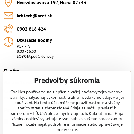
Hviezdoslavova 197, Nižná 02743
krbtech​@azet​.sk
0902 818 424
Otváracie hodiny
PO - PIA
8:00 - 16:00
SOBOTA podľa dohody
O nás.
Predvoľby súkromia
Viac ako 15 rokov skúsenosti.
Nakupujte od overeného predajcu s certifikovaným servisným
Cookies používame na zlepšenie vašej návštevy tejto webovej
stránky, analýzu jej výkonnosti a zhromažďovanie údajov o jej
strediskom. KRB-TECH s.r.o.
používaní. Na tento účel môžeme použiť nástroje a služby
Pridajte sa k nám
tretích strán a zhromaždené údaje sa môžu preniesť k
partnerom v EÚ, USA alebo iných krajinách. Kliknutím na „Prijať
všetky cookies“ vyjadrujete svoj súhlas s týmto spracovaním.
Facebook
Nižšie môžete nájsť podrobné informácie alebo upraviť svoje
preferencie.