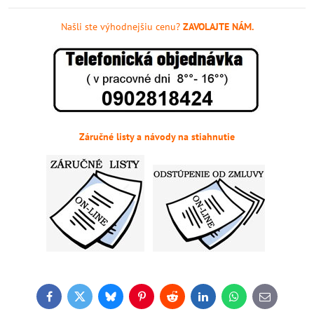
Našli ste výhodnejšiu cenu?
ZAVOLAJTE NÁM.
Záručné listy a návody na stiahnutie
Facebook
Twitter
Bluesky
Pinterest
Reddit
LinkedIn
WhatsApp
E-
mail