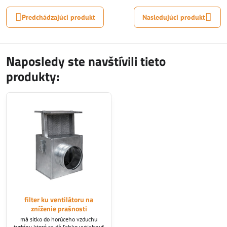
Predchádzajúci produkt
Nasledujúci produkt
Naposledy ste navštívili tieto
produkty:
filter ku ventilátoru na
zníženie prašnosti
má sitko do horúceho vzduchu
turbíny ktoré sa dá ľahko vytiahnuť