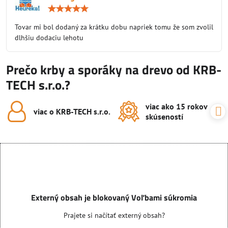
Hodnotenie:
5
/
Tovar mi bol dodaný za krátku dobu napriek tomu že som zvolil
5
dlhšiu dodaciu lehotu
Prečo krby a sporáky na drevo od KRB-
TECH s.r.o.?
viac ako 15 rokov
viac o KRB-TECH s​.r​.o​.
skúseností
Externý obsah je blokovaný Voľbami súkromia
Prajete si načítať externý obsah?