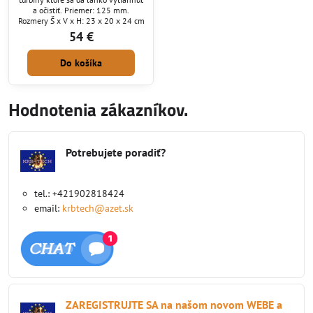
a očistiť. Priemer: 125 mm.
Rozmery Š x V x H: 23 x 20 x 24 cm
54 €
Do košíka
Hodnotenia zákazníkov.
Potrebujete poradiť?
tel.: +421902818424
email:
krbtech@azet.sk
ZAREGISTRUJTE SA na našom novom WEBE a