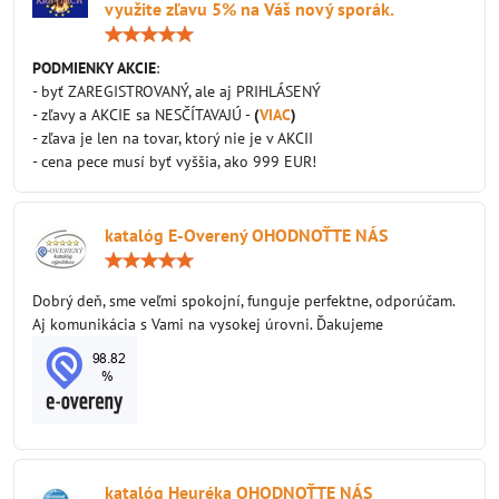
využite zľavu 5% na Váš nový sporák.
Hodnotenie:
5
/
PODMIENKY AKCIE
:
5
- byť ZAREGISTROVANÝ, ale aj PRIHLÁSENÝ
- zľavy a AKCIE sa NESČÍTAVAJÚ -
(
VIAC
)
- zľava je len na tovar, ktorý nie je v AKCII
- cena pece musí byť vyššia, ako 999 EUR!
katalóg E-Overený OHODNOŤTE NÁS
Hodnotenie:
5
/
Dobrý deň, sme veľmi spokojní, funguje perfektne, odporúčam.
5
Aj komunikácia s Vami na vysokej úrovni. Ďakujeme
katalóg Heuréka OHODNOŤTE NÁS