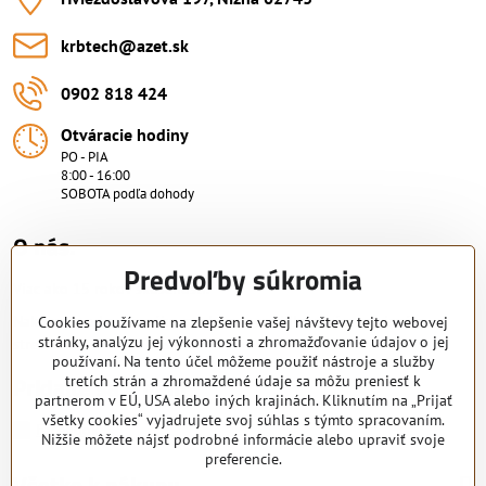
krbtech​@azet​.sk
0902 818 424
Otváracie hodiny
PO - PIA
8:00 - 16:00
SOBOTA podľa dohody
O nás.
Predvoľby súkromia
Viac ako 15 rokov skúsenosti.
Nakupujte od overeného predajcu s certifikovaným servisným
Cookies používame na zlepšenie vašej návštevy tejto webovej
stránky, analýzu jej výkonnosti a zhromažďovanie údajov o jej
strediskom. KRB-TECH s.r.o.
používaní. Na tento účel môžeme použiť nástroje a služby
Pridajte sa k nám
tretích strán a zhromaždené údaje sa môžu preniesť k
partnerom v EÚ, USA alebo iných krajinách. Kliknutím na „Prijať
všetky cookies“ vyjadrujete svoj súhlas s týmto spracovaním.
Facebook
Nižšie môžete nájsť podrobné informácie alebo upraviť svoje
preferencie.
Všetko k nákupu