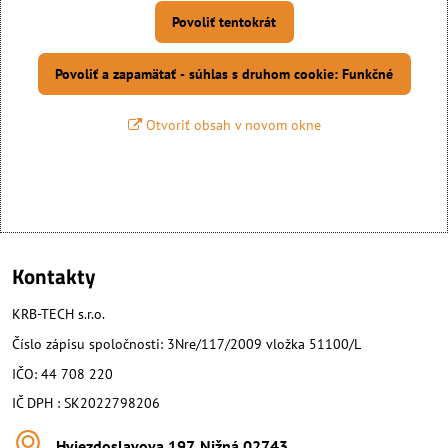
Povoliť tentokrát
Povoliť a zapamätať - súhlas s druhom cookie: Funkčné
Otvoriť obsah v novom okne
Kontakty
KRB-TECH s.r.o.
Číslo zápisu spoločnosti: 3Nre/117/2009 vložka 51100/L
IČO: 44 708 220
IČ DPH : SK2022798206
Hviezdoslavova 197, Nižná 02743