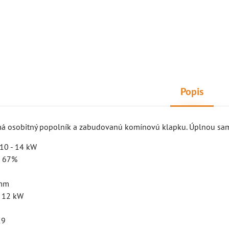
Popis
á osobitný popolník a zabudovanú komínovú klapku. Úplnou samo
10 - 14 kW
: 67%
 mm
: 12 kW
29