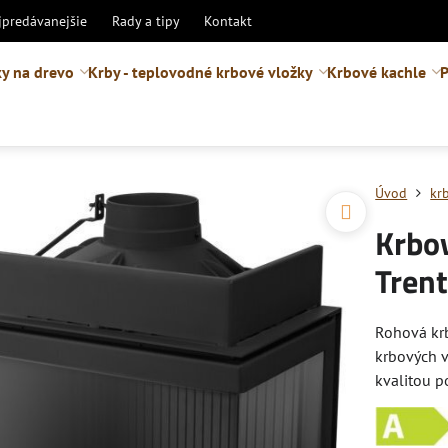
jpredávanejšie
Rady a tipy
Kontakt
y na drevo
Krby - teplovodné krbové vložky
Krbové kachle
P
Úvod
kr
Krbo
Trent
Rohová kr
krbových v
kvalitou p