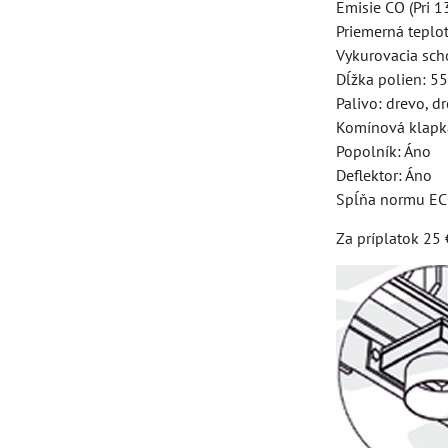
Emisie CO (Pri 
Priemerná teplot
Vykurovacia sc
Dĺžka polien: 5
Palivo: drevo, d
Komínová klapk
Popolník: Áno
Deflektor: Áno
Spĺňa normu EC
Za príplatok 25 