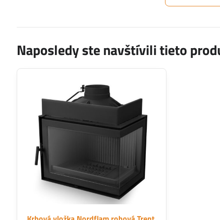
Naposledy ste navštívili tieto prod
Krbová vložka Nordflam rohová Trent