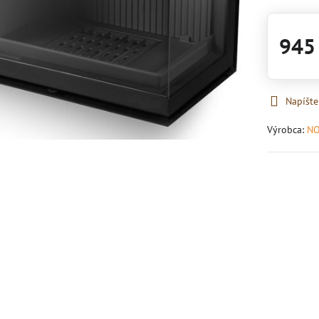
945
Napíšte
Výrobca:
NO