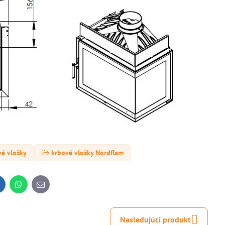
vé vložky
krbové vložky Nordflam
inkedIn
WhatsApp
E-
mail
Nasledujúci produkt