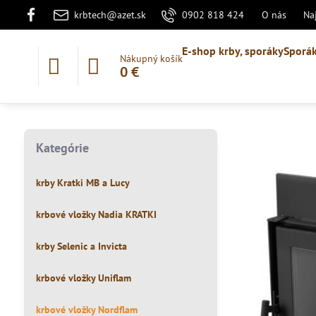
krbtech@azet.sk
0902 818 424
O nás
Na
E-shop krby, sporáky
Sporák
Nákupný košík
0 €
Kategórie
krby Kratki MB a Lucy
krbové vložky Nadia KRATKI
krby Selenic a Invicta
krbové vložky Uniflam
krbové vložky Nordflam