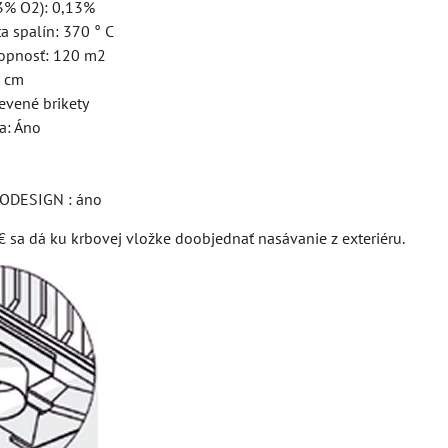
13% O2): 0,13%
a spalín: 370 ° C
hopnosť: 120 m2
5 cm
revené brikety
a: Áno
ODESIGN : áno
€ sa dá ku krbovej vložke doobjednať nasávanie z exteriéru.