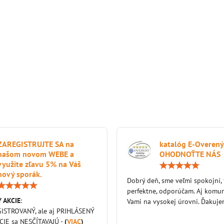
ZAREGISTRUJTE SA na
katalóg E-Overený
našom novom WEBE a
OHODNOŤTE NÁS
využite zľavu 5% na Váš
nový sporák.
Dobrý deň, sme veľmi spokojní,
Hodnotenie:
perfektne, odporúčam. Aj komun
5
 AKCIE
:
/
Vami na vysokej úrovni. Ďakuj
5
GISTROVANÝ, ale aj PRIHLÁSENÝ
KCIE sa NESČÍTAVAJÚ -
(
VIAC
)