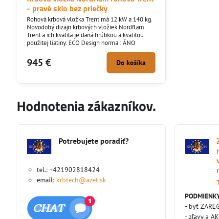
- pravé sklo bez priečky
Rohová krbová vložka Trent má 12 kW a 140 kg.
Novodobý dizajn krbových vložiek Nordflam
Trent a ich kvalita je daná hrúbkou a kvalitou
použitej liatiny. ECO Design norma : ÁNO
945 €
Do košíka
Hodnotenia zákazníkov.
Potrebujete poradiť?
tel.: +421902818424
email:
krbtech@azet.sk
PODMIENKY
- byť ZARE
- zľavy a A