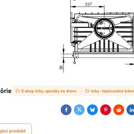
górie
E-shop krby, sporáky na drevo
krby - teplovodné krbo
Facebook
Twitter
Bluesky
Pinterest
Reddit
L
júci produkt