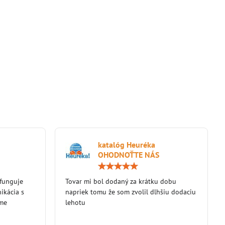
katalóg Heuréka
OHODNOŤTE NÁS
Hodnotenie:
Hodnotenie:
5
5
 funguje
/
Tovar mi bol dodaný za krátku dobu
/
5
5
ikácia s
napriek tomu že som zvolil dlhšiu dodaciu
eme
lehotu