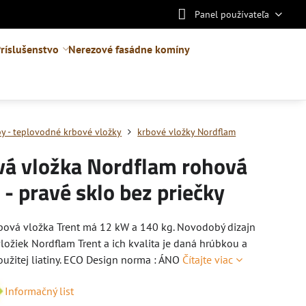
Panel používateľa
ríslušenstvo
Nerezové fasádne komíny
by - teplovodné krbové vložky
krbové vložky Nordflam
vá vložka Nordflam rohová
 - pravé sklo bez priečky
bová vložka Trent má 12 kW a 140 kg. Novodobý dizajn
ložiek Nordflam Trent a ich kvalita je daná hrúbkou a
oužitej liatiny. ECO Design norma : ÁNO
Čítajte viac
Informačný list