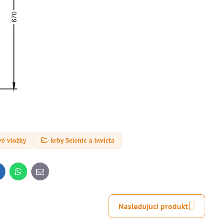
vé vložky
krby Selenic a Invicta
inkedIn
WhatsApp
E-
mail
Nasledujúci produkt