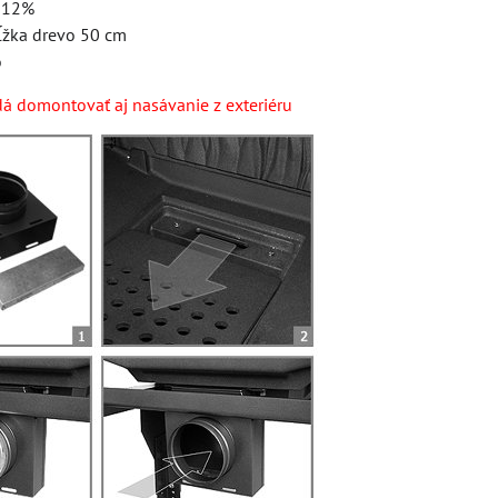
0,12%
žka drevo 50 cm
o
dá domontovať aj nasávanie z exteriéru