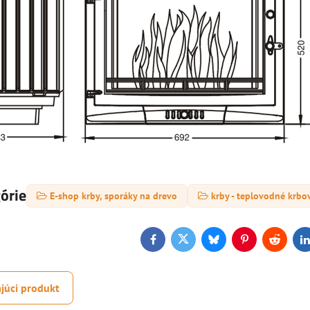
górie
E-shop krby, sporáky na drevo
krby - teplovodné krbo
Facebook
Twitter
Bluesky
Pinterest
Reddit
L
júci produkt