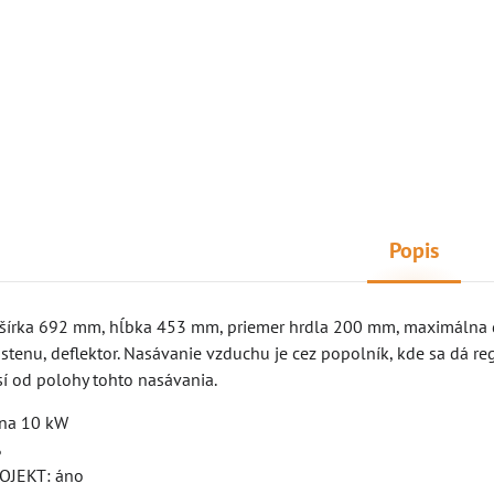
Popis
írka 692 mm, hĺbka 453 mm, priemer hrdla 200 mm, maximálna dĺž
stenu, deflektor. Nasávanie vzduchu je cez popolník, kde sa dá r
sí od polohy tohto nasávania.
na 10 kW
%
OJEKT: áno