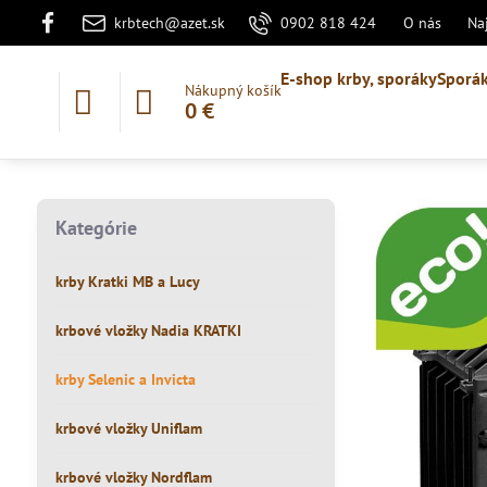
krbtech@azet.sk
0902 818 424
O nás
Na
E-shop krby, sporáky
Sporák
Nákupný košík
0 €
Kategórie
krby Kratki MB a Lucy
krbové vložky Nadia KRATKI
krby Selenic a Invicta
krbové vložky Uniflam
krbové vložky Nordflam