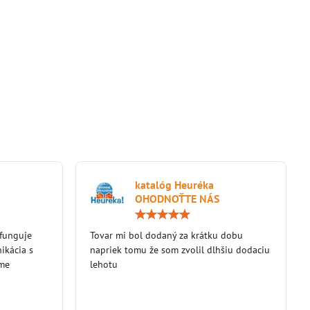
katalóg Heuréka
OHODNOŤTE NÁS
Hodnotenie:
Hodnotenie:
5
5
 funguje
/
Tovar mi bol dodaný za krátku dobu
/
5
5
ikácia s
napriek tomu že som zvolil dlhšiu dodaciu
eme
lehotu