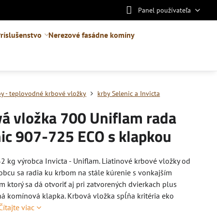
Panel používateľa
ríslušenstvo
Nerezové fasádne komíny
by - teplovodné krbové vložky
krby Selenic a Invicta
vá vložka 700 Uniflam rada
nic 907-725 ECO s klapkou
2 kg výrobca Invicta - Uniflam. Liatinové krbové vložky od
obcu sa radia ku krbom na stále kúrenie s vonkajším
 ktorý sa dá otvoriť aj pri zatvorených dvierkach plus
 komínová klapka. Krbová vložka spĺňa kritéria eko
Čítajte viac