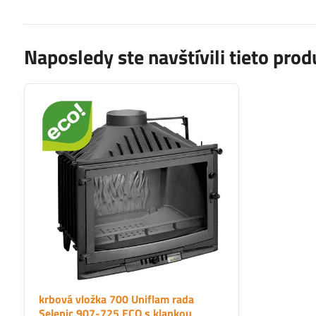
Naposledy ste navštívili tieto prod
krbová vložka 700 Uniflam rada
Selenic 907-725 ECO s klapkou