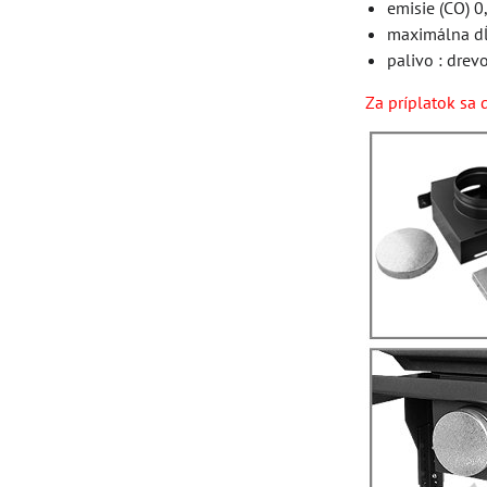
emisie (CO) 
maximálna dĺ
palivo : drev
Za príplatok sa 