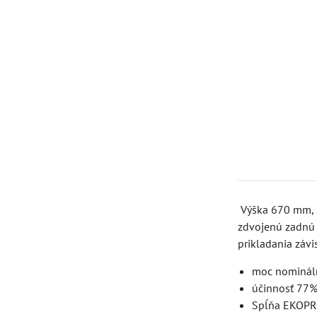
Výška 670 mm, š
zdvojenú zadnú 
prikladania závi
moc nominál
účinnosť 77
Spĺňa EKOPR