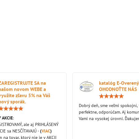
ZAREGISTRUJTE SA na
katalóg E-Overený
našom novom WEBE a
OHODNOŤTE NÁS
využite zľavu 5% na Váš
nový sporák.
Dobrý deň, sme veľmi spokojní,
Hodnotenie:
perfektne, odporúčam. Aj komun
5
 AKCIE
:
/
Vami na vysokej úrovni. Ďakuj
5
GISTROVANÝ, ale aj PRIHLÁSENÝ
KCIE sa NESČÍTAVAJÚ -
(
VIAC
)
en na tovar, ktorý nie je v AKCII