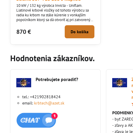
10 kW / 132 kg výrobca Invicta - Uniflam.
Liatinové krbové vložky od tohoto výrobcu sa
radia ku krbom na stále kúrenie s vonkajším
popolníkom ktorý sa dá otvoriť aj pri zatvorených
dvierkach plus zabudovaná komínová klapka.
Krbová vložka spĺňa kritéria eko projektov.
870 €
Do košíka
Hodnotenia zákazníkov.
Potrebujete poradiť?
tel.: +421902818424
email:
krbtech@azet.sk
PODMIENKY
- byť ZARE
- zľavy a A
- zľava je l