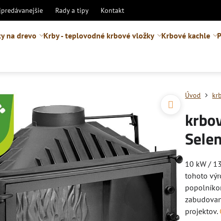
jpredávanejšie
Rady a tipy
Kontakt
y na drevo
Krby - teplovodné krbové vložky
Krbové kachle
P
Úvod
kr
krbo
Sele
10 kW / 13
tohoto výr
popolníkom
zabudovaná
projektov.