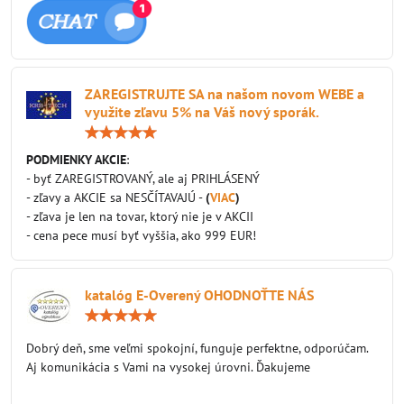
ZAREGISTRUJTE SA na našom novom WEBE a
využite zľavu 5% na Váš nový sporák.
Hodnotenie:
5
/
PODMIENKY AKCIE
:
5
- byť ZAREGISTROVANÝ, ale aj PRIHLÁSENÝ
- zľavy a AKCIE sa NESČÍTAVAJÚ -
(
VIAC
)
- zľava je len na tovar, ktorý nie je v AKCII
- cena pece musí byť vyššia, ako 999 EUR!
katalóg E-Overený OHODNOŤTE NÁS
Hodnotenie:
5
/
Dobrý deň, sme veľmi spokojní, funguje perfektne, odporúčam.
5
Aj komunikácia s Vami na vysokej úrovni. Ďakujeme