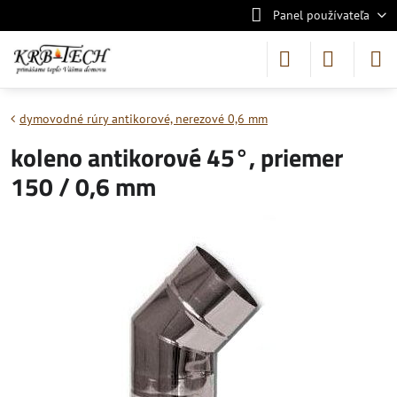
Panel používateľa
dymovodné rúry antikorové, nerezové 0,6 mm
koleno antikorové 45°, priemer
150 / 0,6 mm