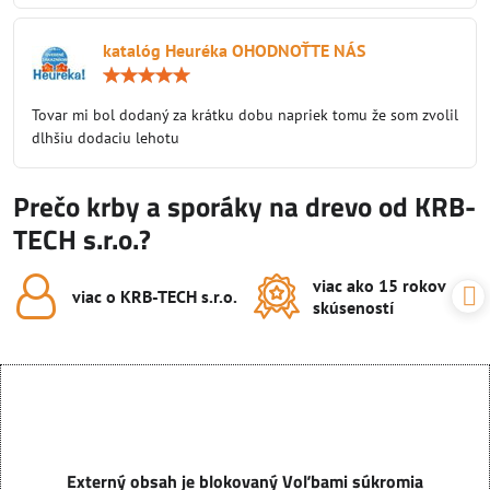
katalóg Heuréka OHODNOŤTE NÁS
Hodnotenie:
5
/
Tovar mi bol dodaný za krátku dobu napriek tomu že som zvolil
5
dlhšiu dodaciu lehotu
Prečo krby a sporáky na drevo od KRB-
TECH s.r.o.?
viac ako 15 rokov
viac o KRB-TECH s​.r​.o​.
skúseností
Externý obsah je blokovaný Voľbami súkromia