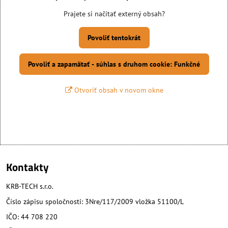
Prajete si načítať externý obsah?
Povoliť tentokrát
Povoliť a zapamätať - súhlas s druhom cookie: Funkčné
Otvoriť obsah v novom okne
Kontakty
KRB-TECH s.r.o.
Číslo zápisu spoločnosti: 3Nre/117/2009 vložka 51100/L
IČO: 44 708 220