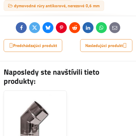
dymovodné rúry antikorové, nerezové 0,6 mm
Facebook
Twitter
Bluesky
Pinterest
Reddit
LinkedIn
WhatsApp
E-
mail
Predchádzajúci produkt
Nasledujúci produkt
Naposledy ste navštívili tieto
produkty: