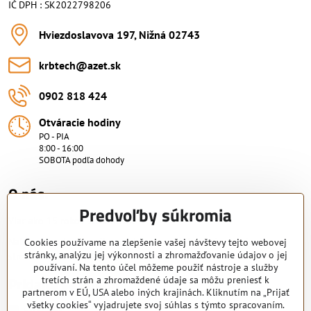
IČ DPH : SK2022798206
Hviezdoslavova 197, Nižná 02743
krbtech​@azet​.sk
0902 818 424
Otváracie hodiny
PO - PIA
8:00 - 16:00
SOBOTA podľa dohody
O nás.
Predvoľby súkromia
Viac ako 15 rokov skúsenosti.
Nakupujte od overeného predajcu s certifikovaným servisným
Cookies používame na zlepšenie vašej návštevy tejto webovej
stránky, analýzu jej výkonnosti a zhromažďovanie údajov o jej
strediskom. KRB-TECH s.r.o.
používaní. Na tento účel môžeme použiť nástroje a služby
Pridajte sa k nám
tretích strán a zhromaždené údaje sa môžu preniesť k
partnerom v EÚ, USA alebo iných krajinách. Kliknutím na „Prijať
všetky cookies“ vyjadrujete svoj súhlas s týmto spracovaním.