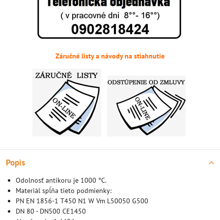
Záručné listy a návody na stiahnutie
Popis
Odolnosť antikoru je 1000 °C.
Materiál spĺňa tieto podmienky:
PN EN 1856-1 T450 N1 W Vm L50050 G500
DN 80 - DN500 CE1450