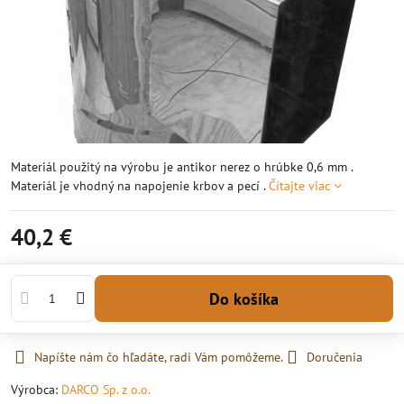
Materiál použitý na výrobu je antikor nerez o hrúbke 0,6 mm .
Materiál je vhodný na napojenie krbov a pecí .
Čítajte viac
40,2 €
Do košíka
Napíšte nám čo hľadáte, radi Vám pomôžeme.
Doručenia
Výrobca:
DARCO Sp. z o.o.