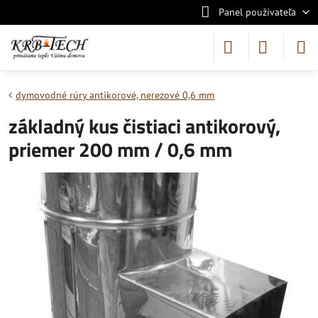
Panel používateľa
dymovodné rúry antikorové, nerezové 0,6 mm
základný kus čistiaci antikorový,
priemer 200 mm / 0,6 mm