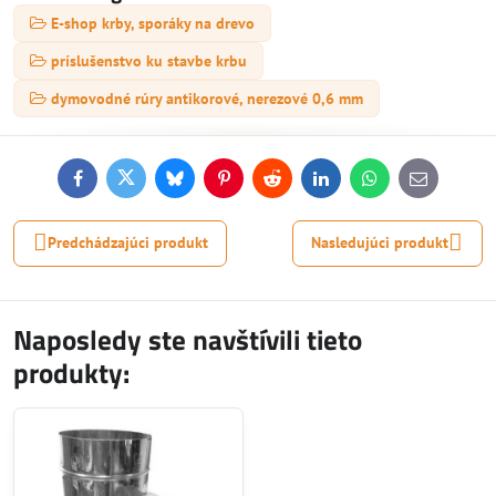
E-shop krby, sporáky na drevo
príslušenstvo ku stavbe krbu
dymovodné rúry antikorové, nerezové 0,6 mm
Facebook
Twitter
Bluesky
Pinterest
Reddit
LinkedIn
WhatsApp
E-
mail
Predchádzajúci produkt
Nasledujúci produkt
Naposledy ste navštívili tieto
produkty: