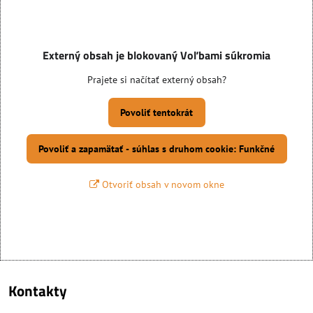
Externý obsah je blokovaný Voľbami súkromia
Prajete si načítať externý obsah?
Povoliť tentokrát
Povoliť a zapamätať - súhlas s druhom cookie: Funkčné
Otvoriť obsah v novom okne
Kontakty