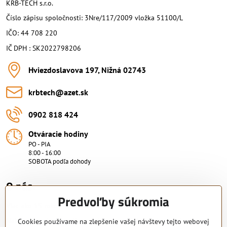
KRB-TECH s.r.o.
Číslo zápisu spoločnosti: 3Nre/117/2009 vložka 51100/L
IČO: 44 708 220
IČ DPH : SK2022798206
Hviezdoslavova 197, Nižná 02743
krbtech​@azet​.sk
0902 818 424
Otváracie hodiny
PO - PIA
8:00 - 16:00
SOBOTA podľa dohody
O nás.
Predvoľby súkromia
Viac ako 15 rokov skúsenosti.
Nakupujte od overeného predajcu s certifikovaným servisným
Cookies používame na zlepšenie vašej návštevy tejto webovej