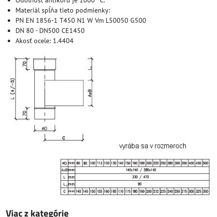
Odolnosť antikoru je 1000 °C.
Materiál spĺňa tieto podmienky:
PN EN 1856-1 T450 N1 W Vm L50050 G500
DN 80 - DN500 CE1450
Akosť ocele: 1.4404
Viac z kategórie