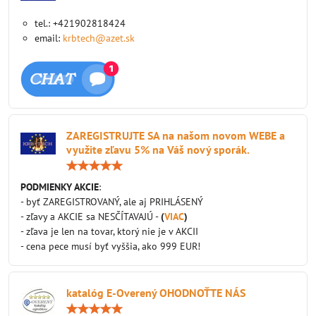
tel.: +421902818424
email:
krbtech@azet.sk
ZAREGISTRUJTE SA na našom novom WEBE a
využite zľavu 5% na Váš nový sporák.
Hodnotenie:
5
/
PODMIENKY AKCIE
:
5
- byť ZAREGISTROVANÝ, ale aj PRIHLÁSENÝ
- zľavy a AKCIE sa NESČÍTAVAJÚ -
(
VIAC
)
- zľava je len na tovar, ktorý nie je v AKCII
- cena pece musí byť vyššia, ako 999 EUR!
katalóg E-Overený OHODNOŤTE NÁS
Hodnotenie: