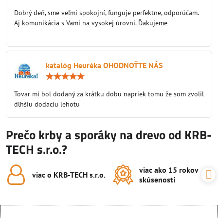
5
/
Dobrý deň, sme veľmi spokojní, funguje perfektne, odporúčam.
5
Aj komunikácia s Vami na vysokej úrovni. Ďakujeme
katalóg Heuréka OHODNOŤTE NÁS
Hodnotenie:
5
/
Tovar mi bol dodaný za krátku dobu napriek tomu že som zvolil
5
dlhšiu dodaciu lehotu
Prečo krby a sporáky na drevo od KRB-
TECH s.r.o.?
viac ako 15 rokov
viac o KRB-TECH s​.r​.o​.
skúseností