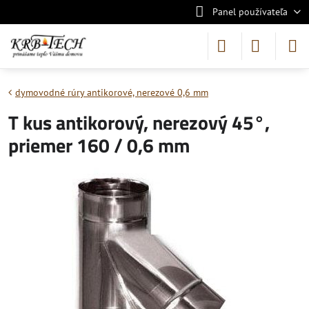
Panel používateľa
dymovodné rúry antikorové, nerezové 0,6 mm
T kus antikorový, nerezový 45°,
priemer 160 / 0,6 mm