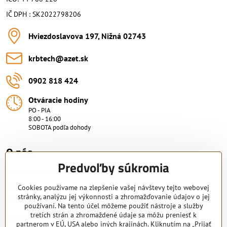
IČ DPH : SK2022798206
Hviezdoslavova 197, Nižná 02743
krbtech​@azet​.sk
0902 818 424
Otváracie hodiny
PO - PIA
8:00 - 16:00
SOBOTA podľa dohody
O nás.
Predvoľby súkromia
Viac ako 15 rokov skúsenosti.
Nakupujte od overeného predajcu s certifikovaným servisným
Cookies používame na zlepšenie vašej návštevy tejto webovej
stránky, analýzu jej výkonnosti a zhromažďovanie údajov o jej
strediskom. KRB-TECH s.r.o.
používaní. Na tento účel môžeme použiť nástroje a služby
Pridajte sa k nám
tretích strán a zhromaždené údaje sa môžu preniesť k
partnerom v EÚ, USA alebo iných krajinách. Kliknutím na „Prijať