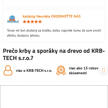
katalóg Heuréka OHODNOŤTE NÁS
Hodnotenie:
5
/
Tovar mi bol dodaný za krátku dobu napriek tomu že som zvolil
5
dlhšiu dodaciu lehotu
Prečo krby a sporáky na drevo od KRB-
TECH s.r.o.?
viac ako 15 rokov
viac o KRB-TECH s​.r​.o​.
skúseností