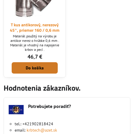
T kus antikorový, nerezový
45°, priemer 160 / 0,6 mm
Materiál použitý na výrobu je
antikor nerez o hrúbke 0,6 mm .
Materiál je vhodný na napojenie
krbov a pecí .
46,7 €
Do košíka
Hodnotenia zákazníkov.
Potrebujete poradiť?
tel.: +421902818424
email:
krbtech@azet.sk