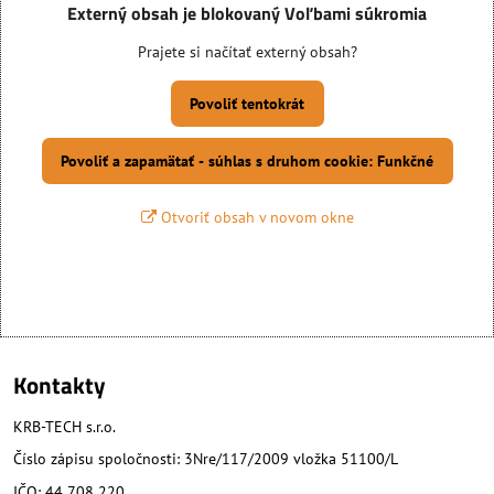
Externý obsah je blokovaný Voľbami súkromia
Prajete si načítať externý obsah?
Povoliť tentokrát
Povoliť a zapamätať - súhlas s druhom cookie: Funkčné
Otvoriť obsah v novom okne
Kontakty
KRB-TECH s.r.o.
Číslo zápisu spoločnosti: 3Nre/117/2009 vložka 51100/L
IČO: 44 708 220