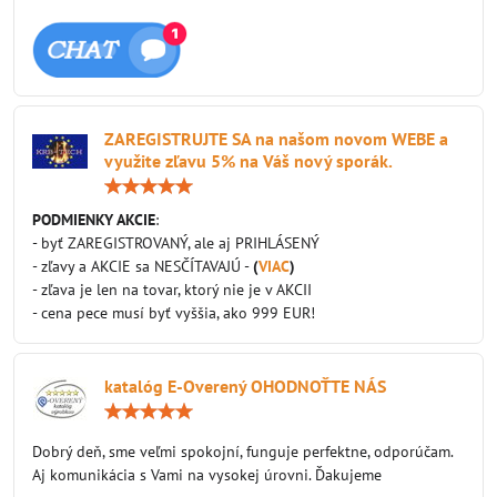
ZAREGISTRUJTE SA na našom novom WEBE a
využite zľavu 5% na Váš nový sporák.
Hodnotenie:
5
/
PODMIENKY AKCIE
:
5
- byť ZAREGISTROVANÝ, ale aj PRIHLÁSENÝ
- zľavy a AKCIE sa NESČÍTAVAJÚ -
(
VIAC
)
- zľava je len na tovar, ktorý nie je v AKCII
- cena pece musí byť vyššia, ako 999 EUR!
katalóg E-Overený OHODNOŤTE NÁS
Hodnotenie:
5
/
Dobrý deň, sme veľmi spokojní, funguje perfektne, odporúčam.
5
Aj komunikácia s Vami na vysokej úrovni. Ďakujeme