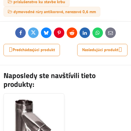
príslušenstvo ku stavbe krbu
dymovodné rúry antikorové, nerezové 0,6 mm
Facebook
Twitter
Bluesky
Pinterest
Reddit
LinkedIn
WhatsApp
E-
mail
Predchádzajúci produkt
Nasledujúci produkt
Naposledy ste navštívili tieto
produkty: