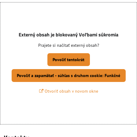
Externý obsah je blokovaný Voľbami súkromia
Prajete si načítať externý obsah?
Povoliť tentokrát
Povoliť a zapamätať - súhlas s druhom cookie: Funkčné
Otvoriť obsah v novom okne