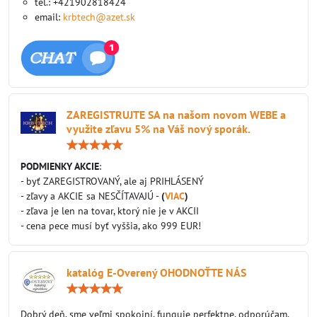
tel.: +421902818424
email:
krbtech@azet.sk
ZAREGISTRUJTE SA na našom novom WEBE a
využite zľavu 5% na Váš nový sporák.
Hodnotenie:
5
/
PODMIENKY AKCIE
:
5
- byť ZAREGISTROVANÝ, ale aj PRIHLÁSENÝ
- zľavy a AKCIE sa NESČÍTAVAJÚ -
(
VIAC
)
- zľava je len na tovar, ktorý nie je v AKCII
- cena pece musí byť vyššia, ako 999 EUR!
katalóg E-Overený OHODNOŤTE NÁS
Hodnotenie:
5
/
Dobrý deň, sme veľmi spokojní, funguje perfektne, odporúčam.
5