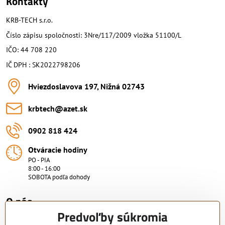
Kontakty
KRB-TECH s.r.o.
Číslo zápisu spoločnosti: 3Nre/117/2009 vložka 51100/L
IČO: 44 708 220
IČ DPH : SK2022798206
Hviezdoslavova 197, Nižná 02743
krbtech​@azet​.sk
0902 818 424
Otváracie hodiny
PO - PIA
8:00 - 16:00
SOBOTA podľa dohody
O nás.
Predvoľby súkromia
Viac ako 15 rokov skúsenosti.