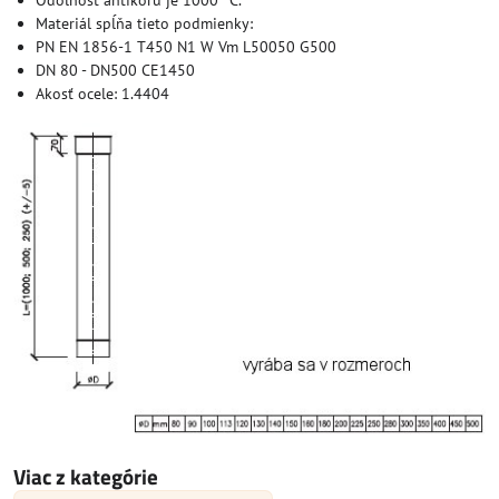
Odolnosť antikoru je 1000 °C.
Materiál spĺňa tieto podmienky:
PN EN 1856-1 T450 N1 W Vm L50050 G500
DN 80 - DN500 CE1450
Akosť ocele: 1.4404
Viac z kategórie