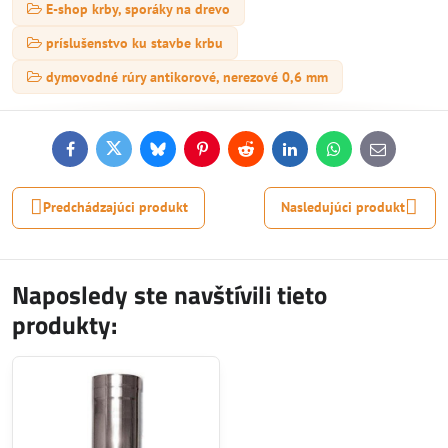
E-shop krby, sporáky na drevo
príslušenstvo ku stavbe krbu
dymovodné rúry antikorové, nerezové 0,6 mm
Facebook
Twitter
Bluesky
Pinterest
Reddit
LinkedIn
WhatsApp
E-
mail
Predchádzajúci produkt
Nasledujúci produkt
Naposledy ste navštívili tieto
produkty: