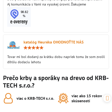
Aj komunikácia s Vami na vysokej úrovni. Ďakujeme
katalóg Heuréka OHODNOŤTE NÁS
Hodnotenie:
5
/
Tovar mi bol dodaný za krátku dobu napriek tomu že som zvolil
5
dlhšiu dodaciu lehotu
Prečo krby a sporáky na drevo od KRB-
TECH s.r.o.?
viac ako 15 rokov
viac o KRB-TECH s​.r​.o​.
skúseností