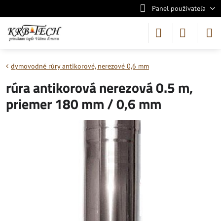
Panel používateľa
dymovodné rúry antikorové, nerezové 0,6 mm
rúra antikorová nerezová 0.5 m,
priemer 180 mm / 0,6 mm