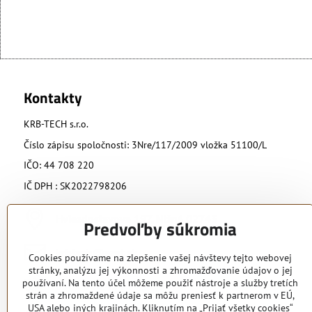
Kontakty
KRB-TECH s.r.o.
Číslo zápisu spoločnosti: 3Nre/117/2009 vložka 51100/L
IČO: 44 708 220
IČ DPH : SK2022798206
Hviezdoslavova 197, Nižná 02743
Predvoľby súkromia
krbtech​@azet​.sk
Cookies používame na zlepšenie vašej návštevy tejto webovej
stránky, analýzu jej výkonnosti a zhromažďovanie údajov o jej
používaní. Na tento účel môžeme použiť nástroje a služby tretích
0902 818 424
strán a zhromaždené údaje sa môžu preniesť k partnerom v EÚ,
USA alebo iných krajinách. Kliknutím na „Prijať všetky cookies“