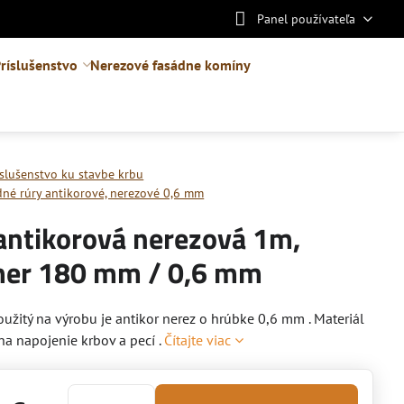
Panel používateľa
ríslušenstvo
Nerezové fasádne komíny
íslušenstvo ku stavbe krbu
é rúry antikorové, nerezové 0,6 mm
antikorová nerezová 1m,
mer 180 mm / 0,6 mm
oužitý na výrobu je antikor nerez o hrúbke 0,6 mm . Materiál
na napojenie krbov a pecí .
Čítajte viac