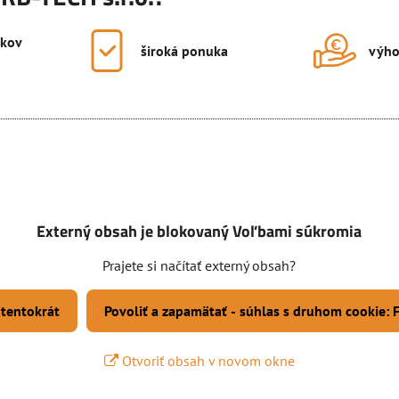
okov
široká ponuka
výho
Externý obsah je blokovaný Voľbami súkromia
Prajete si načítať externý obsah?
 tentokrát
Povoliť a zapamätať - súhlas s druhom cookie:
Otvoriť obsah v novom okne