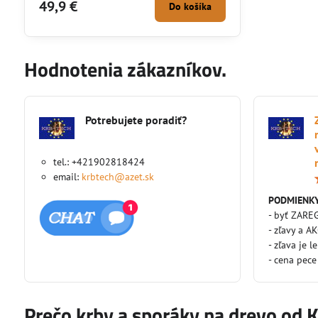
49,9 €
Do košíka
Hodnotenia zákazníkov.
Potrebujete poradiť?
tel.: +421902818424
email:
krbtech@azet.sk
PODMIENKY
- byť ZARE
- zľavy a A
- zľava je l
- cena pece
Prečo krby a sporáky na drevo od 