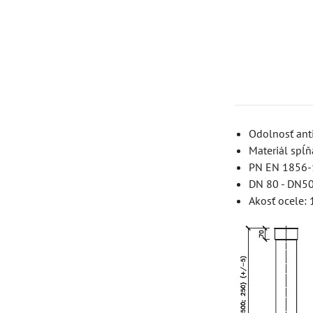
Odolnosť anti
Materiál spĺň
PN EN 1856-
DN 80 - DN5
Akosť ocele: