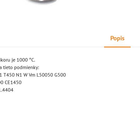
Popis
koru je 1000 °C.
a tieto podmienky:
1 T450 N1 W Vm L50050 G500
00 CE1450
 1.4404