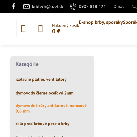
krbtech@azet.sk
0902 818 424
O nás
Na
E-shop krby, sporáky
Sporák
Nákupný košík
0 €
Kategórie
izolačné platne, ventilátory
dymovody čierne oceľové 2mm
dymovodné rúry antikorové, nerezové
0,6 mm
sklá pred krbové pece a krby