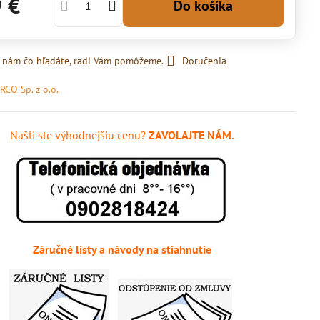
9 €
Do košíka
 nám čo hľadáte, radi Vám pomôžeme.
Doručenia
RCO Sp. z o.o.
Našli ste výhodnejšiu cenu?
ZAVOLAJTE NÁM.
Záručné listy a návody na stiahnutie