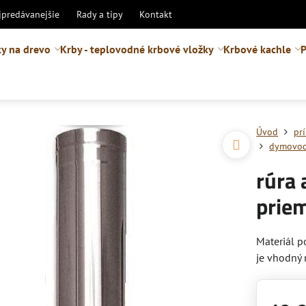
jpredávanejšie
Rady a tipy
Kontakt
y na drevo
Krby - teplovodné krbové vložky
Krbové kachle
P
Úvod
pr
dymovodn
rúra 
prie
Materiál p
je vhodný 