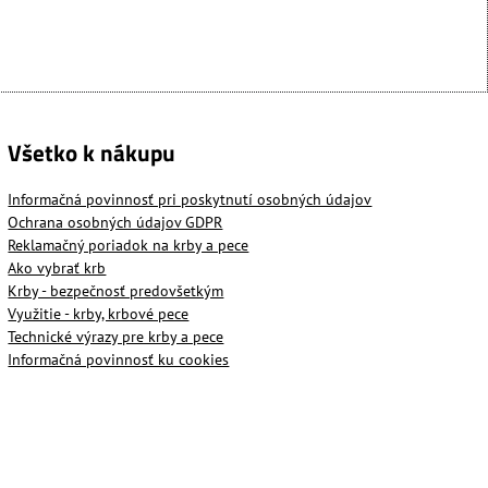
Všetko k nákupu
Informačná povinnosť pri poskytnutí osobných údajov
Ochrana osobných údajov GDPR
Reklamačný poriadok na krby a pece
Ako vybrať krb
Krby - bezpečnosť predovšetkým
Využitie - krby, krbové pece
Technické výrazy pre krby a pece
Informačná povinnosť ku cookies