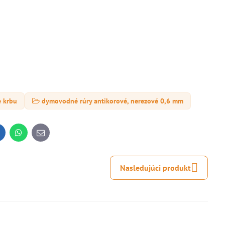
e krbu
dymovodné rúry antikorové, nerezové 0,6 mm
inkedIn
WhatsApp
E-
mail
Nasledujúci produkt