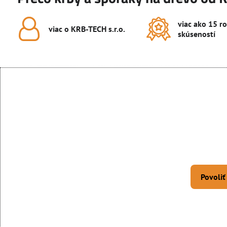
viac ako 15 r
viac o KRB-TECH s​.r​.o​.
skúseností
Povoliť