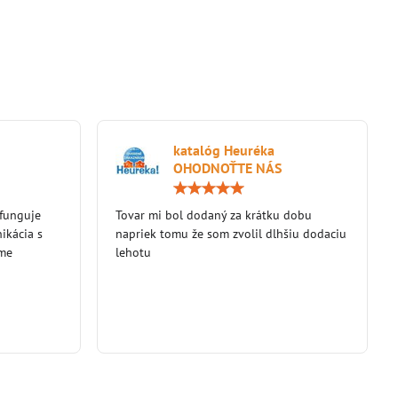
katalóg Heuréka
OHODNOŤTE NÁS
Hodnotenie:
Hodnotenie:
5
5
 funguje
/
Tovar mi bol dodaný za krátku dobu
/
5
5
ikácia s
napriek tomu že som zvolil dlhšiu dodaciu
eme
lehotu