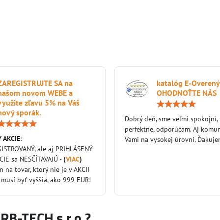
ZAREGISTRUJTE SA na
katalóg E-Overený
našom novom WEBE a
OHODNOŤTE NÁS
využite zľavu 5% na Váš
nový sporák.
Dobrý deň, sme veľmi spokojní,
Hodnotenie:
perfektne, odporúčam. Aj komun
5
 AKCIE
:
/
Vami na vysokej úrovni. Ďakuj
5
GISTROVANÝ, ale aj PRIHLÁSENÝ
KCIE sa NESČÍTAVAJÚ -
(
VIAC
)
en na tovar, ktorý nie je v AKCII
 musí byť vyššia, ako 999 EUR!
KRB-TECH s.r.o.?