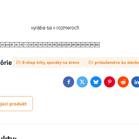
górie
E-shop krby, sporáky na drevo
príslušenstvo ku stavb
Facebook
Twitter
Bluesky
Pinterest
Reddit
L
júci produkt
ukty: