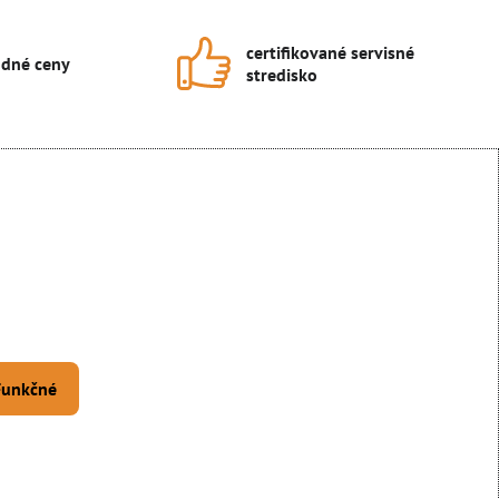
certifikované servisné
dné ceny
stredisko
 Funkčné