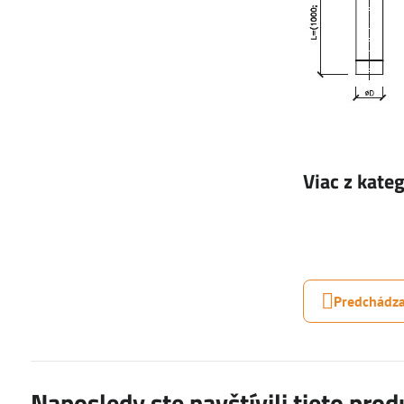
Viac z kate
Predchádza
Naposledy ste navštívili tieto prod