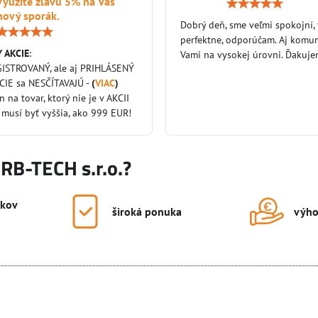
využite zľavu 5% na Váš
nový sporák.
Dobrý deň, sme veľmi spokojní,
Hodnotenie:
perfektne, odporúčam. Aj komun
5
 AKCIE
:
/
Vami na vysokej úrovni. Ďakuj
5
GISTROVANÝ, ale aj PRIHLÁSENÝ
KCIE sa NESČÍTAVAJÚ -
(
VIAC
)
en na tovar, ktorý nie je v AKCII
 musí byť vyššia, ako 999 EUR!
KRB-TECH s.r.o.?
okov
široká ponuka
výho