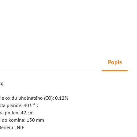
Popis
kg
sie oxidu uhoľnatého (CO): 0,12%
ota plynov: 403 ° C
ka polien: 42 cm
du do komína: 150 mm
teriéru : NIE