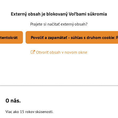
Externý obsah je blokovaný Voľbami súkromia
Prajete si načítať externý obsah?
 tentokrát
Povoliť a zapamätať - súhlas s druhom cookie:
Otvoriť obsah v novom okne
O nás.
Viac ako 15 rokov skúsenosti.