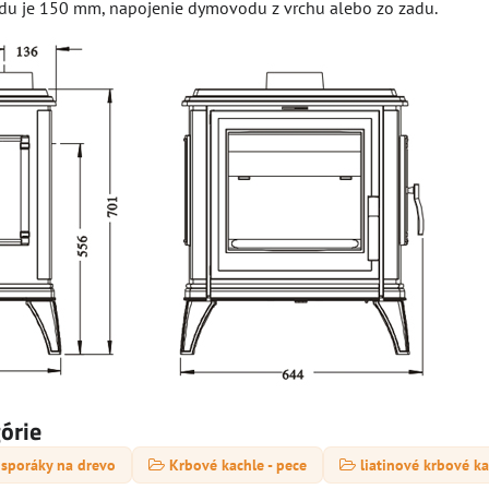
u je 150 mm, napojenie dymovodu z vrchu alebo zo zadu.
górie
 sporáky na drevo
Krbové kachle - pece
liatinové krbové k