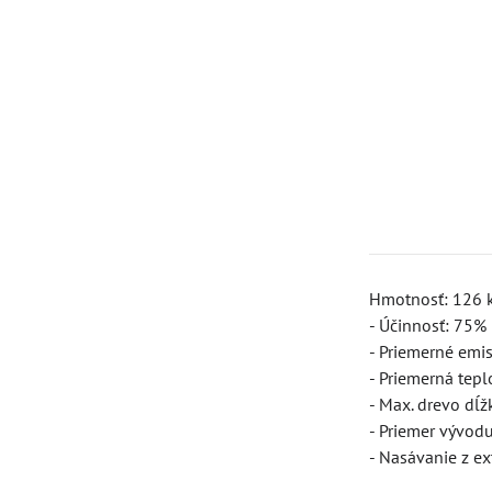
Hmotnosť: 126 
- Účinnosť: 75%
- Priemerné emi
- Priemerná tepl
- Max. drevo dĺž
- Priemer vývo
- Nasávanie z ex