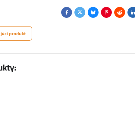
Facebook
Twitter
Bluesky
Pinterest
Reddit
L
júci produkt
ukty: