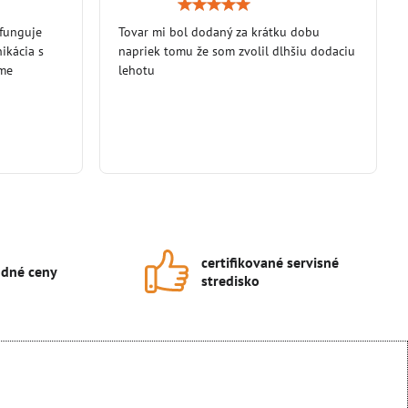
Hodnotenie:
Hodnotenie:
5
5
 funguje
/
Tovar mi bol dodaný za krátku dobu
/
5
5
ikácia s
napriek tomu že som zvolil dlhšiu dodaciu
eme
lehotu
certifikované servisné
dné ceny
stredisko