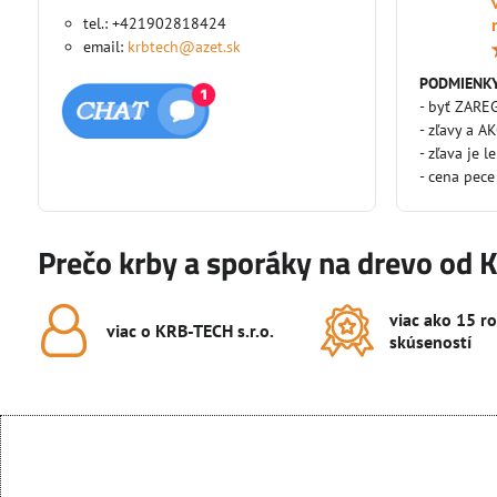
tel.: +421902818424
email:
krbtech@azet.sk
PODMIENKY
- byť ZARE
- zľavy a A
- zľava je l
- cena pece
Prečo krby a sporáky na drevo od 
viac ako 15 r
viac o KRB-TECH s​.r​.o​.
skúseností