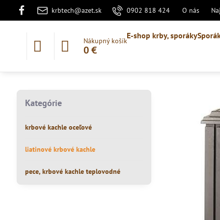
krbtech@azet.sk
0902 818 424
O nás
Na
E-shop krby, sporáky
Sporák
Nákupný košík
0 €
Kategórie
krbové kachle oceľové
liatinové krbové kachle
pece, krbové kachle teplovodné