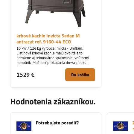
krbové kachle Invicta Sedan M
antracyt ref. 9160-44 ECO
10 kW / 126 kg výrobca Invicta - Uniflam.
Liatinová krbové kachle majú dvojité a to
primárne aj sekundárne spaľovanie, vnútorný
popolník. Možnosť prikladania dreva z boku
alebo spredu o dĺžke maximálne 42 cm.
Výrobok spĺňa ECO Design normu platnú od
1529 €
Do košíka
1.1.2022
Hodnotenia zákazníkov.
Potrebujete poradiť?