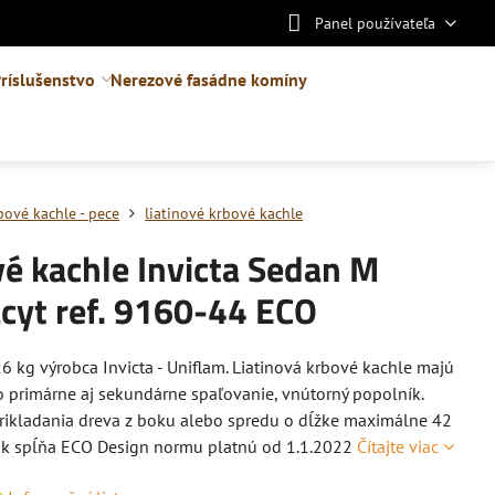
Panel používateľa
ríslušenstvo
Nerezové fasádne komíny
bové kachle - pece
liatinové krbové kachle
é kachle Invicta Sedan M
cyt ref. 9160-44 ECO
6 kg výrobca Invicta - Uniflam. Liatinová krbové kachle majú
to primárne aj sekundárne spaľovanie, vnútorný popolník.
rikladania dreva z boku alebo spredu o dĺžke maximálne 42
ok spĺňa ECO Design normu platnú od 1.1.2022
Čítajte viac