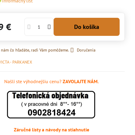
Informačný list
9 €
Do košíka
 nám čo hľadáte, radi Vám pomôžeme.
Doručenia
VICTA - PARKANEX
Našli ste výhodnejšiu cenu?
ZAVOLAJTE NÁM.
Záručné listy a návody na stiahnutie