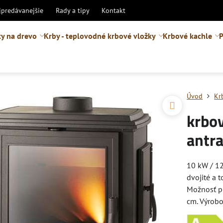
jpredávanejšie
Rady a tipy
Kontakt
y na drevo
Krby - teplovodné krbové vložky
Krbové kachle
P
Úvod
Kr
krbov
antra
10 kW / 12
dvojité a 
Možnosť p
cm. Výrob